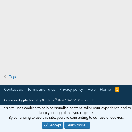
Tags
Contact us
Terms and rules
Privacy policy
Help
Home
R
S
S
®
Community platform by XenForo
© 2010-2021 XenForo Ltd.
This site uses cookies to help personalise content, tailor your experience and to
keep you logged in if you register.
By continuing to use this site, you are consenting to our use of cookies.
Accept
Learn more…