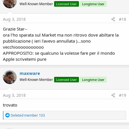
Well-Known Member
Licensed User
Longtime User
Aug 3, 2018
#18
Grazie Star--
ora l'ho sparata sul Market ma non ritrovo dove abiltare la
pubblicazione ( ieri l'avevo annullata )...sono
vecchiooooooooooo
APPROPOSITO: se qualcuno la volesse fare per il mondo
Apple scrivetemi pure
maxware
Well-Known Member
Licensed User
Longtime User
Aug 3, 2018
#19
trovato
R
Deleted member 103
e
a
c