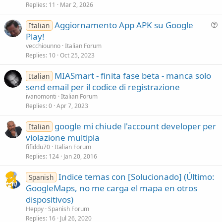
Replies
11
Mar 2, 2026
Aggiornamento App APK su Google
Italian
u
Play!
e
vecchiounno
Italian Forum
s
Replies
10
Oct 25, 2023
t
MIASmart - finita fase beta - manca solo
i
Italian
send email per il codice di registrazione
o
n
ivanomonti
Italian Forum
Replies
0
Apr 7, 2023
google mi chiude l'account developer per
Italian
violazione multipla
fifiddu70
Italian Forum
Replies
124
Jan 20, 2016
Indice temas con [Solucionado] (Último:
Spanish
GoogleMaps, no me carga el mapa en otros
dispositivos)
Heppy
Spanish Forum
Replies
16
Jul 26, 2020