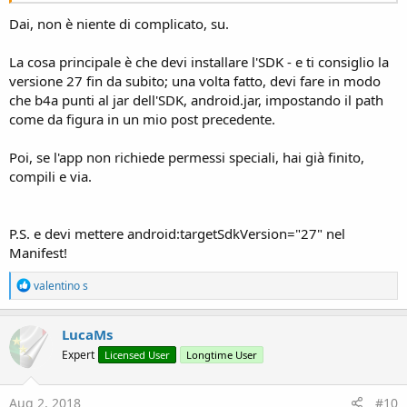
Dai, non è niente di complicato, su.
La cosa principale è che devi installare l'SDK - e ti consiglio la
versione 27 fin da subito; una volta fatto, devi fare in modo
che b4a punti al jar dell'SDK, android.jar, impostando il path
come da figura in un mio post precedente.
Poi, se l'app non richiede permessi speciali, hai già finito,
compili e via.
P.S. e devi mettere android:targetSdkVersion="27" nel
Manifest!
R
valentino s
e
a
c
LucaMs
t
Expert
Licensed User
Longtime User
i
o
n
s
Aug 2, 2018
#10