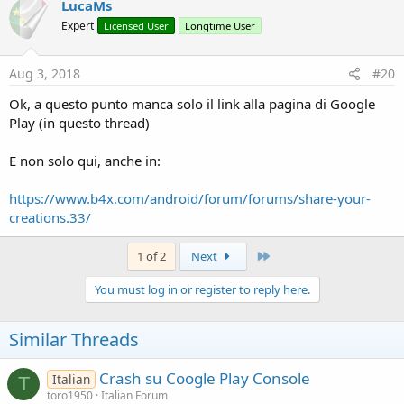
LucaMs
t
Expert
Licensed User
Longtime User
i
o
n
s
Aug 3, 2018
#20
:
Ok, a questo punto manca solo il link alla pagina di Google
Play (in questo thread)
E non solo qui, anche in:
https://www.b4x.com/android/forum/forums/share-your-
creations.33/
Last
1 of 2
Next
You must log in or register to reply here.
Similar Threads
Crash su Coogle Play Console
Italian
T
toro1950
Italian Forum