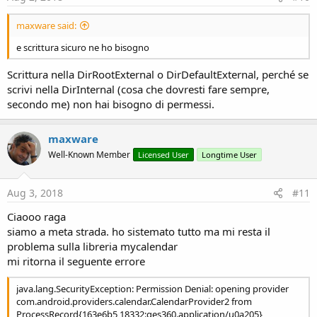
:
maxware said:
e scrittura sicuro ne ho bisogno
Scrittura nella DirRootExternal o DirDefaultExternal, perché se
scrivi nella DirInternal (cosa che dovresti fare sempre,
secondo me) non hai bisogno di permessi.
maxware
Well-Known Member
Licensed User
Longtime User
Aug 3, 2018
#11
Ciaooo raga
siamo a meta strada. ho sistemato tutto ma mi resta il
problema sulla libreria mycalendar
mi ritorna il seguente errore
java.lang.SecurityException: Permission Denial: opening provider
com.android.providers.calendar.CalendarProvider2 from
ProcessRecord{163e6b5 18332:ges360.application/u0a205}