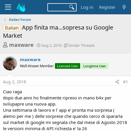
Log in
Register
Italian Forum
App finita ma...sopresa su Google
Italian
Market
T
S
S
maxware
Aug 2, 2018
Similar Threads
t
i
h
a
m
r
maxware
r
i
t
l
e
Well-Known Member
Licensed User
Longtime User
d
a
a
a
r
d
t
T
Aug 2, 2018
#1
e
h
s
r
Ciao raga
t
e
dopo due anni ho finalmente ripreso in mano b4x per
a
a
svilupapre una nuova app.
d
r
Una settimana di lavoro e l' app e' pronta ma sorpresa (
s
alemo per me ) delle sorprese che quando cerco di spararla
t
sul market di google mi segnala che dal mese di Agosto 2018
e
le versioni minima di API richiesta e' la 26