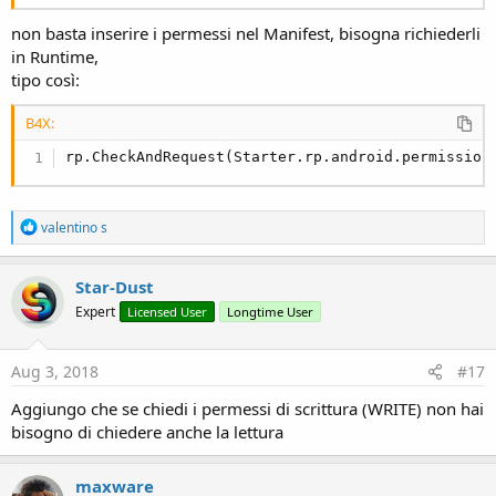
non basta inserire i permessi nel Manifest, bisogna richiederli
in Runtime,
tipo così:
B4X:
rp.CheckAndRequest(Starter.rp.android.permission
R
valentino s
e
a
c
Star-Dust
t
Expert
Licensed User
Longtime User
i
o
n
s
Aug 3, 2018
#17
:
Aggiungo che se chiedi i permessi di scrittura (WRITE) non hai
bisogno di chiedere anche la lettura
maxware