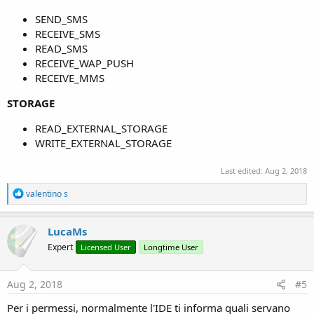
SEND_SMS
RECEIVE_SMS
READ_SMS
RECEIVE_WAP_PUSH
RECEIVE_MMS
STORAGE
READ_EXTERNAL_STORAGE
WRITE_EXTERNAL_STORAGE
Last edited:
Aug 2, 2018
R
valentino s
e
a
c
LucaMs
t
Expert
Licensed User
Longtime User
i
o
n
s
Aug 2, 2018
#5
:
Per i permessi, normalmente l'IDE ti informa quali servano