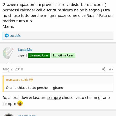
Graziee raga..domani provo..sicuro vi disturbero ancora. (
permessi calendar call e scrittura sicuro ne ho bisogno ) Ora
ho chiuso tutto perche mi girano...e come dice Razzi " Fatti un
market tutto tuo"
Mamo
R
LucaMs
e
a
c
LucaMs
t
Expert
Licensed User
Longtime User
i
o
n
s
Aug 2, 2018
#7
:
maxware said:
Ora ho chiuso tutto perche mi girano
Io, allora, dovrei lasciare
sempre
chiuso, visto che mi girano
sempre