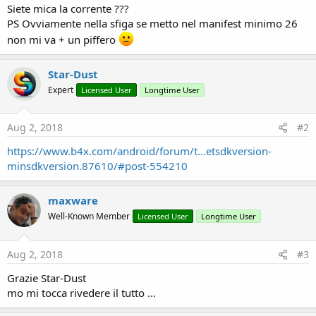
r
Siete mica la corrente ???
PS Ovviamente nella sfiga se metto nel manifest minimo 26
non mi va + un piffero
Star-Dust
Expert
Licensed User
Longtime User
Aug 2, 2018
#2
https://www.b4x.com/android/forum/t...etsdkversion-
minsdkversion.87610/#post-554210
maxware
Well-Known Member
Licensed User
Longtime User
Aug 2, 2018
#3
Grazie Star-Dust
mo mi tocca rivedere il tutto ...