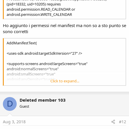
(pid=18332, uid=10205) requires
android.permission.READ_CALENDAR or
android.permission.WRITE_CALENDAR
Ho aggiunto i permessi nel manifest ma non so a sto punto se
sono corretti
AddManifestText(
<uses-sdk android:targetSdkVersion="27" />
<supports-screens android:largeScreens="true"
android:normalScreens="true"
android:smallScreens="true"
android:anyDensity="true"/>
Click to expand...
<uses-permission
android:name="android.permission.READ_CALENDAR"/>
<uses-permission
Deleted member 103
android:name="android.permission.WRITE_CALENDAR"/>
D
)
Guest
SetApplicationAttribute(android:icon, "@drawable/icon")
SetApplicationAttribute(android:label, "$LABEL$")
'End of default text.
Aug 3, 2018
#12