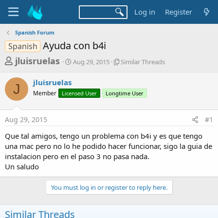
Log in
Register
Spanish Forum
Ayuda con b4i
Spanish
T
S
S
jluisruelas
Aug 29, 2015
Similar Threads
t
i
h
a
m
jluisruelas
r
r
i
J
Member
Licensed User
t
Longtime User
l
e
d
a
a
a
r
Aug 29, 2015
#1
d
t
T
e
h
s
Que tal amigos, tengo un problema con b4i y es que tengo
r
t
una mac pero no lo he podido hacer funcionar, sigo la guia de
e
a
instalacion pero en el paso 3 no pasa nada.
a
d
Un saludo
r
s
t
You must log in or register to reply here.
e
r
Similar Threads