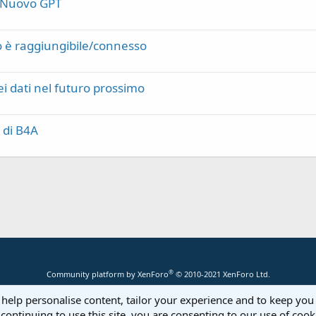
- Nuovo GPT
o è raggiungibile/connesso
ei dati nel futuro prossimo
 di B4A
®
Community platform by XenForo
© 2010-2021 XenForo Ltd.
 help personalise content, tailor your experience and to keep you 
continuing to use this site, you are consenting to our use of cook