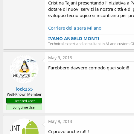
Cristina Tajani presentando l’iniziativa a 
t
dotare di nuovi servizi la nostra città e d
e
sviluppo tecnologico si incontrano per pr
r
Corriere della sera Milano
IVANO ANGELO MONTI
Technical expert and consultant in AI and custom 
May 9, 2013
Farebbero davvero comodo quei soldi!!
lock255
Well-Known Member
Licensed User
Longtime User
May 9, 2013
Ci provo anche io!!!!