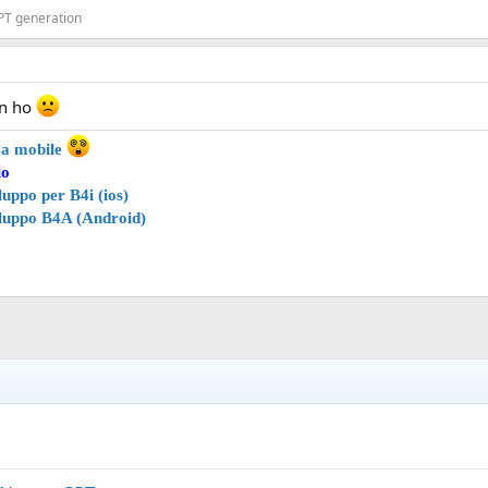
GPT generation
on ho
4a
mobile
lo
uppo per B4i (ios)
luppo B4A (Android)