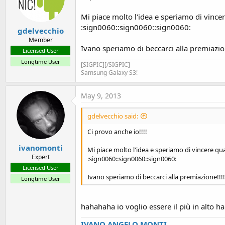
Mi piace molto l'idea e speriamo di vincer
:sign0060::sign0060::sign0060:
gdelvecchio
Member
Ivano speriamo di beccarci alla premiazion
Licensed User
Longtime User
[SIGPIC][/SIGPIC]
Samsung Galaxy S3!
May 9, 2013
gdelvecchio said:
Ci provo anche io!!!!
ivanomonti
Mi piace molto l'idea e speriamo di vincere qua
Expert
:sign0060::sign0060::sign0060:
Licensed User
Ivano speriamo di beccarci alla premiazione!!!!
Longtime User
hahahaha io voglio essere il più in alto
IVANO ANGELO MONTI