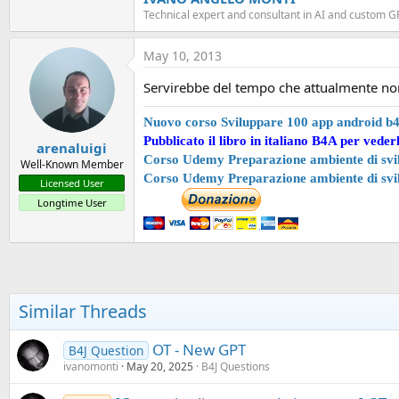
Technical expert and consultant in AI and custom 
May 10, 2013
Servirebbe del tempo che attualmente n
Nuovo corso Sviluppare 100 app android b
Pubblicato il libro in italiano B4A per veder
arenaluigi
Corso Udemy Preparazione ambiente di svil
Well-Known Member
Corso Udemy Preparazione ambiente di svi
Licensed User
Longtime User
Similar Threads
OT - New GPT
B4J Question
ivanomonti
May 20, 2025
B4J Questions