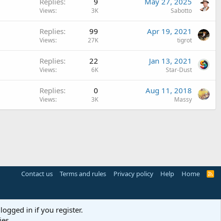
Replies
9
May 27, 2025
s
Views
3K
Sabotto
t
i
Replies
99
Apr 19, 2021
o
Views
27K
tigrot
n
Replies
22
Jan 13, 2021
Views
6K
Star-Dust
Replies
0
Aug 11, 2018
Views
3K
Massy
Contact us
Terms and rules
Privacy policy
Help
Home
R
S
S
logged in if you register.
ies.