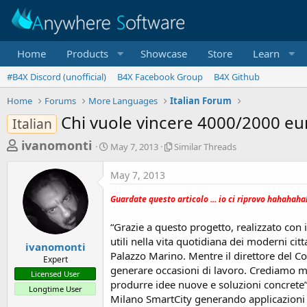
Home
Products
Showcase
Store
Learn
#B4X Discord (unofficial)
B4X Facebook Group
B4X Github
Home
Forums
More Languages
Italian Forum
Chi vuole vincere 4000/2000 euri
Italian
T
S
S
ivanomonti
May 7, 2013
Similar Threads
t
i
h
a
m
May 7, 2013
r
r
i
t
l
e
Guardate questo articolo ... io ci riprovo hahahaha
d
a
a
a
r
“Grazie a questo progetto, realizzato con 
d
t
T
utili nella vita quotidiana dei moderni cit
e
h
s
ivanomonti
r
Palazzo Marino. Mentre il direttore del Cor
Expert
t
e
generare occasioni di lavoro. Crediamo mol
Licensed User
a
a
produrre idee nuove e soluzioni concrete”.
Longtime User
d
r
Milano SmartCity generando applicazioni u
s