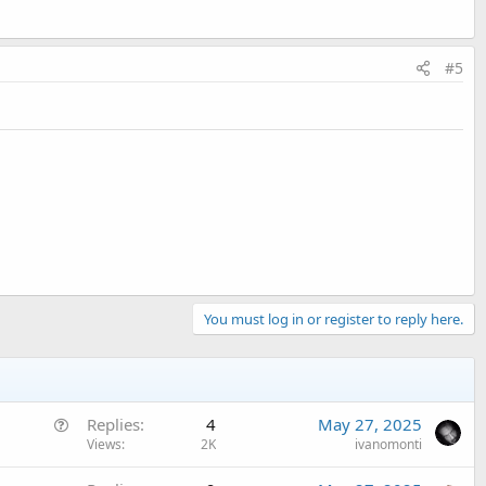
#5
You must log in or register to reply here.
Q
Replies
4
May 27, 2025
u
Views
2K
ivanomonti
e