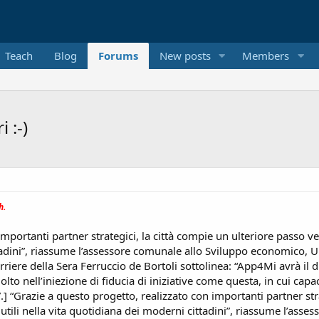
Teach
Blog
Forums
New posts
Members
 :-)
h.
importanti partner strategici, la città compie un ulteriore passo 
tadini”, riassume l’assessore comunale allo Sviluppo economico, Uni
riere della Sera Ferruccio de Bortoli sottolinea: “App4Mi avrà il du
to nell’iniezione di fiducia di iniziative come questa, in cui capa
] “Grazie a questo progetto, realizzato con importanti partner stra
tili nella vita quotidiana dei moderni cittadini”, riassume l’asse