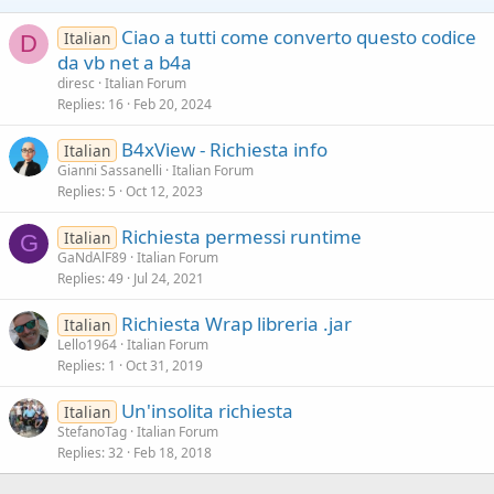
Ciao a tutti come converto questo codice
Italian
D
da vb net a b4a
diresc
Italian Forum
Replies
16
Feb 20, 2024
B4xView - Richiesta info
Italian
Gianni Sassanelli
Italian Forum
Replies
5
Oct 12, 2023
Richiesta permessi runtime
Italian
G
GaNdAlF89
Italian Forum
Replies
49
Jul 24, 2021
Richiesta Wrap libreria .jar
Italian
Lello1964
Italian Forum
Replies
1
Oct 31, 2019
Un'insolita richiesta
Italian
StefanoTag
Italian Forum
Replies
32
Feb 18, 2018