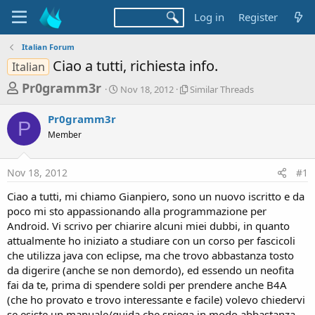
Log in
Register
Italian Forum
Ciao a tutti, richiesta info.
Italian
T
S
S
Pr0gramm3r
Nov 18, 2012
Similar Threads
t
i
h
a
m
Pr0gramm3r
r
r
i
P
Member
t
l
e
d
a
a
a
r
Nov 18, 2012
#1
d
t
T
e
h
s
Ciao a tutti, mi chiamo Gianpiero, sono un nuovo iscritto e da
r
t
poco mi sto appassionando alla programmazione per
e
a
Android. Vi scrivo per chiarire alcuni miei dubbi, in quanto
a
d
attualmente ho iniziato a studiare con un corso per fascicoli
r
s
che utilizza java con eclipse, ma che trovo abbastanza tosto
t
da digerire (anche se non demordo), ed essendo un neofita
e
fai da te, prima di spendere soldi per prendere anche B4A
r
(che ho provato e trovo interessante e facile) volevo chiedervi
se esiste un manuale/guida che spiega in modo abbastanza