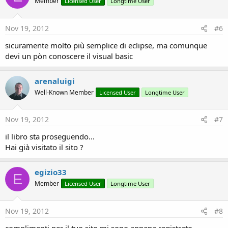
Member
Licensed User
Longtime User
Nov 19, 2012
#6
sicuramente molto più semplice di eclipse, ma comunque
devi un pòn conoscere il visual basic
arenaluigi
Well-Known Member
Licensed User
Longtime User
Nov 19, 2012
#7
il libro sta proseguendo...
Hai già visitato il sito ?
egizio33
E
Member
Licensed User
Longtime User
Nov 19, 2012
#8
complimenti per il tuo sito mi sono appena registrato