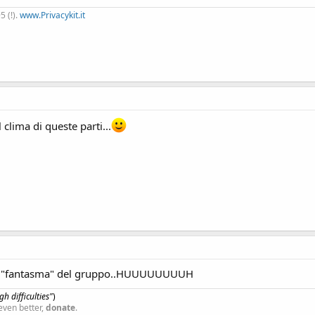
 (!).
www.Privacykit.it
 clima di queste parti...
 "fantasma" del gruppo..HUUUUUUUUH
h difficulties"
)
even better,
donate
.