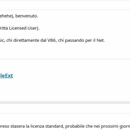
hehehe), benvenuto.
ritta Licensed User).
sic, chi direttamente dal VB6, chi passando per il Net.
leExt
 preso stasera la licenza standard, probabile che nei prossimi gior