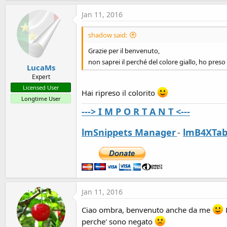
Jan 11, 2016
shadow said:
Grazie per il benvenuto,
non saprei il perché del colore giallo, ho pres
LucaMs
Expert
Licensed User
Hai ripreso il colorito
Longtime User
---> I M P O R T A N T <---
lmSnippets Manager
-
lmB4XTab
Jan 11, 2016
Ciao ombra, benvenuto anche da me
L
perche' sono negato