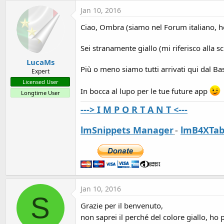
t
Jan 10, 2016
e
Ciao, Ombra (siamo nel Forum italiano, 
r
Sei stranamente giallo (mi riferisco alla sc
LucaMs
Più o meno siamo tutti arrivati qui dal Ba
Expert
Licensed User
In bocca al lupo per le tue future app
Longtime User
---> I M P O R T A N T <---
lmSnippets Manager
-
lmB4XTab
Jan 10, 2016
S
Grazie per il benvenuto,
non saprei il perché del colore giallo, ho