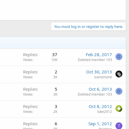
You must log in or register to reply here.
Replies
37
Feb 28, 2017
D
Views
10K
Deleted member 103
Replies
2
Oct 30, 2013
Views
3K
ivanomonti
Replies
5
Oct 6, 2013
D
Views
3K
Deleted member 103
Replies
3
Oct 8, 2012
Views
2K
luke2012
Replies
6
Sep 1, 2012
T
Views
4K
tirannus