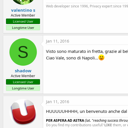
Web developer since 1996, Privacy expert since 1995
valentino s
Active Member
Licensed User
Longtime User
Jan 11, 2016
S
Visto sono maturato in fretta, grazie al bel
Ciao Vale, sono di Napoli...
shadow
Active Member
Licensed User
Longtime User
Jan 11, 2016
HUUUUUHHHH, un benvenuto anche dal
PER ASPERA AD ASTRA
(lat.
"reaching success throug
Do you find my contributions useful?
LIKE
them, or 