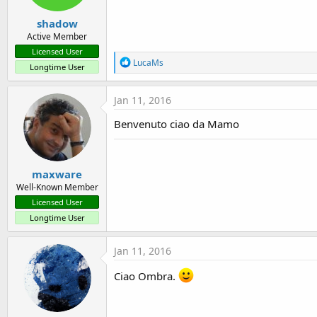
shadow
Active Member
Licensed User
R
LucaMs
Longtime User
e
a
c
Jan 11, 2016
t
i
Benvenuto ciao da Mamo
o
n
s
:
maxware
Well-Known Member
Licensed User
Longtime User
Jan 11, 2016
Ciao Ombra.