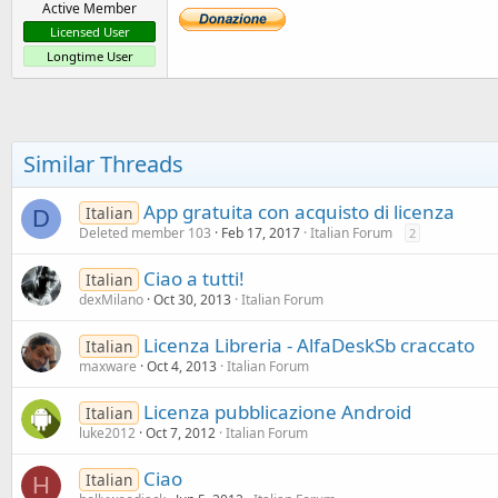
Active Member
Licensed User
Longtime User
Similar Threads
App gratuita con acquisto di licenza
Italian
D
Deleted member 103
Feb 17, 2017
Italian Forum
2
Ciao a tutti!
Italian
dexMilano
Oct 30, 2013
Italian Forum
Licenza Libreria - AlfaDeskSb craccato
Italian
maxware
Oct 4, 2013
Italian Forum
Licenza pubblicazione Android
Italian
luke2012
Oct 7, 2012
Italian Forum
Ciao
Italian
H