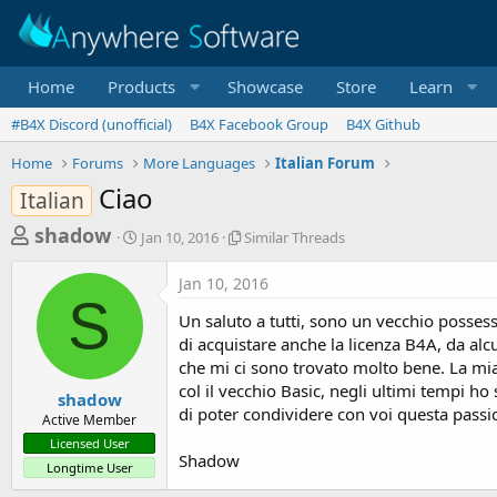
Home
Products
Showcase
Store
Learn
#B4X Discord (unofficial)
B4X Facebook Group
B4X Github
Home
Forums
More Languages
Italian Forum
Ciao
Italian
T
S
S
shadow
Jan 10, 2016
Similar Threads
t
i
h
a
m
Jan 10, 2016
r
r
i
S
t
l
e
Un saluto a tutti, sono un vecchio posses
d
a
a
di acquistare anche la licenza B4A, da alcu
a
r
che mi ci sono trovato molto bene. La mia 
d
t
T
col il vecchio Basic, negli ultimi tempi ho
e
h
s
shadow
r
di poter condividere con voi questa passi
Active Member
t
e
Licensed User
a
a
Shadow
Longtime User
d
r
s