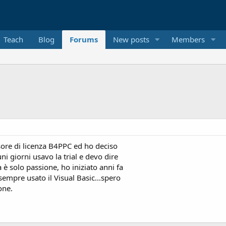
Teach
Blog
Forums
New posts
Members
sore di licenza B4PPC ed ho deciso
ni giorni usavo la trial e devo dire
è solo passione, ho iniziato anni fa
 sempre usato il Visual Basic...spero
one.