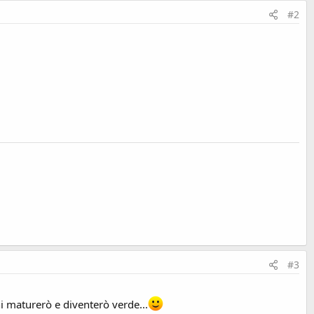
#2
#3
ni maturerò e diventerò verde...