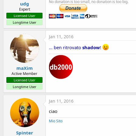
No donation is too small, no donation is too big.
udg
Expert
Licensed User
Longtime User
Jan 11, 2016
... ben ritrovato
shadow
!
maXim
Active Member
Licensed User
Longtime User
Jan 11, 2016
ciao
Mio Sito
Spinter