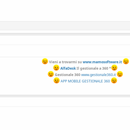
Vieni a trovarmi su
www.mamosoftware.it
AlfaDesk
Il gestionale a 360 *
Gestionale 360
www.gestionale360.it
APP MOBILE GESTIONALE 360