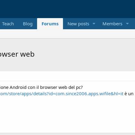
Teach
Blog
Forums
New posts
Members
rowser web
ione Android con il browser web del pc?
.com/store/apps/details?id=com.since2006.apps.wifile&hl=it
è un 