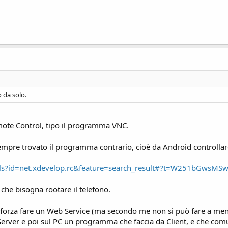
o da solo.
emote Control, tipo il programma VNC.
mpre trovato il programma contrario, cioè da Android controllare 
tails?id=net.xdevelop.rc&feature=search_result#?t=W251bGw
 che bisogna rootare il telefono.
 forza fare un Web Service (ma secondo me non si può fare a men
rver e poi sul PC un programma che faccia da Client, e che comu