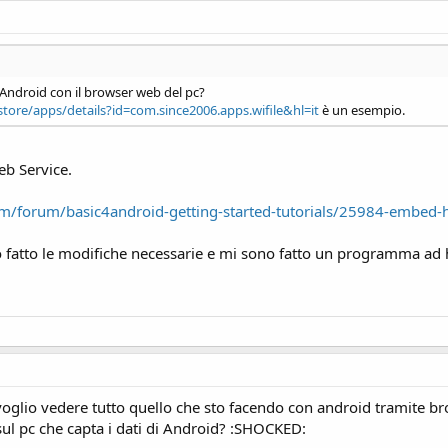
Android con il browser web del pc?
store/apps/details?id=com.since2006.apps.wifile&hl=it
è un esempio.
b Service.
m/forum/basic4android-getting-started-tutorials/25984-embed-h
 fatto le modifiche necessarie e mi sono fatto un programma ad 
 voglio vedere tutto quello che sto facendo con android tramite brow
l pc che capta i dati di Android? :SHOCKED: