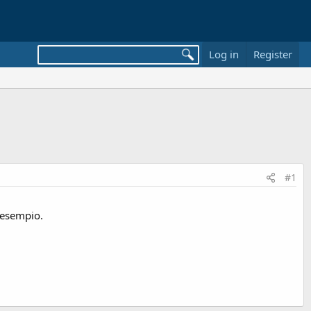
Log in
Register
#1
esempio.