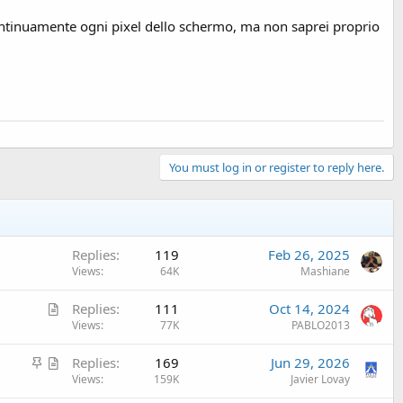
ontinuamente ogni pixel dello schermo, ma non saprei proprio
You must log in or register to reply here.
Replies
119
Feb 26, 2025
Views
64K
Mashiane
A
Replies
111
Oct 14, 2024
r
Views
77K
PABLO2013
t
S
A
Replies
169
Jun 29, 2026
i
t
r
Views
159K
Javier Lovay
c
i
t
l