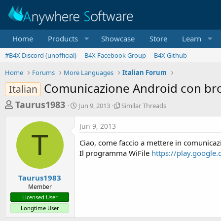
Home
Products
Showcase
Store
Learn
#B4X Discord (unofficial)
B4X Facebook Group
B4X Github
Home
Forums
More Languages
Italian Forum
Comunicazione Android con b
Italian
T
S
S
Taurus1983
Jun 9, 2013
Similar Threads
t
i
h
a
m
Jun 9, 2013
r
r
i
T
t
l
e
Ciao, come faccio a mettere in comunicaz
d
a
a
Il programma WiFile
https://play.google
a
r
d
t
T
e
h
s
Taurus1983
r
Member
t
e
Licensed User
a
a
Longtime User
d
r
s