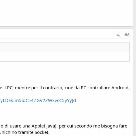
#6
il PC, mentre per il contrario, cioè da PC controllare Android,
sMSwyLDEsIm5ldC54ZGV2ZWxvcC5yYyJd
o di usare una Applet Java), per cui secondo me bisogna fare
nichino tramite Socket.