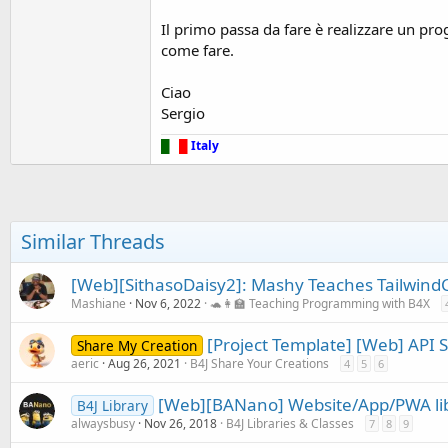
Il primo passa da fare è realizzare un p
come fare.
Ciao
Sergio
█
█
█
Italy
Similar Threads
[Web][SithasoDaisy2]: Mashy Teaches TailwindC
Mashiane
Nov 6, 2022
🐢👩‍🏫 Teaching Programming with B4X
[Project Template] [Web] API 
Share My Creation
aeric
Aug 26, 2021
B4J Share Your Creations
4
5
6
[Web][BANano] Website/App/PWA libr
B4J Library
alwaysbusy
Nov 26, 2018
B4J Libraries & Classes
7
8
9