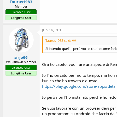
Taurus1983
Member
Licensed User
Longtime User
Jun 16, 2013
Taurus1983 said:
Si intendo quello, però vorrei capire come farl
sirjo66
Well-Known Member
Ora ho capito, vuoi fare una specie di R
Licensed User
Longtime User
Io l'ho cercato per molto tempo, ma ho se
l'unico che ho trovato è questo:
https://play.google.com/store/apps/de
Io però non l'ho installato perchè ho letto
Se vuoi lavorare con un browser devi per
un programam su Android che faccia da Se