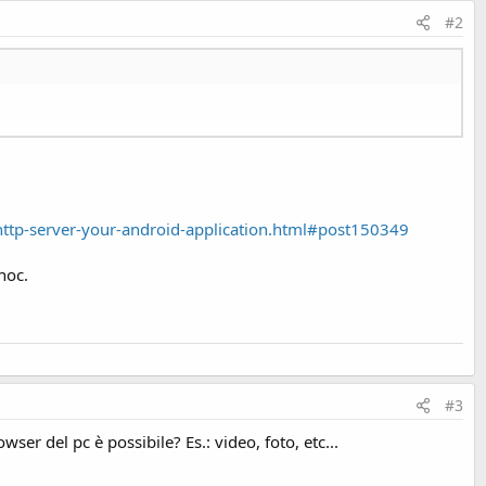
#2
ttp-server-your-android-application.html#post150349
hoc.
#3
ser del pc è possibile? Es.: video, foto, etc...