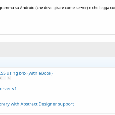
rogramma su Android (che deve girare come server) e che legga c
SS using b4x (with eBook)
4
5
6
Server v1
ary with Abstract Designer support