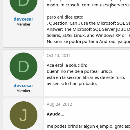
msdn. microsoft. com /en-us/sqlserver/
pero ahi dice esto:
devcesar
. Question: Can I use the Microsoft SQL 
Member
Answer: The Microsoft SQL Server JDBC Dr
Solaris, SUSE Linux, and Windows XP or la
No se si se podrá portar a Android, ya qu
Oct 13, 2011
D
Aca está la solución:
buehh no me deja postear urls :S
está en la sección libraries de este foro.
avisen si lo han probado.
devcesar
Member
Aug 24, 2012
J
Ayuda...
me podes brindar algun ejemplo. gracias