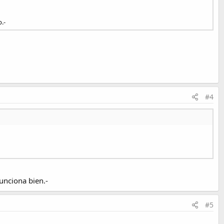
.-
#4
funciona bien.-
#5