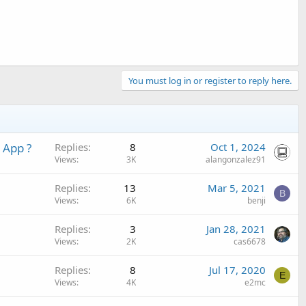
You must log in or register to reply here.
 App ?
Replies
8
Oct 1, 2024
Views
3K
alangonzalez91
Replies
13
Mar 5, 2021
B
Views
6K
benji
Replies
3
Jan 28, 2021
Views
2K
cas6678
Replies
8
Jul 17, 2020
E
Views
4K
e2mc