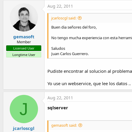
t
Aug 22, 2011
e
r
jcarloscgl said:
Buen dia señores del foro,
gemasoft
No tengo mucha experiencia con esta herramien
Member
Saludos
Licensed User
Juan Carlos Guerrero.
Longtime User
Pudiste encontrar al solucion al problema
Yo use un webservice, que lee los datos ..
Aug 22, 2011
J
sqlserver
gemasoft said:
jcarloscgl