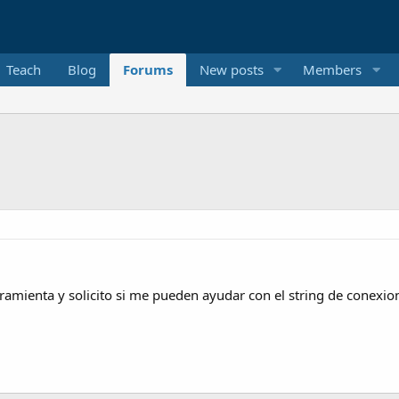
Teach
Blog
Forums
New posts
Members
amienta y solicito si me pueden ayudar con el string de conexion