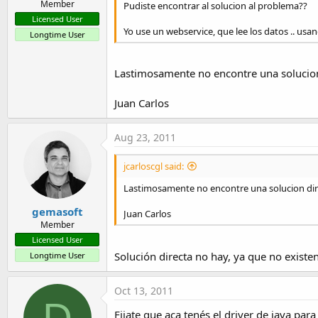
Member
Pudiste encontrar al solucion al problema??
Licensed User
Yo use un webservice, que lee los datos .. usand
Longtime User
Lastimosamente no encontre una solucion
Juan Carlos
Aug 23, 2011
jcarloscgl said:
Lastimosamente no encontre una solucion dir
gemasoft
Juan Carlos
Member
Licensed User
Solución directa no hay, ya que no existen
Longtime User
Oct 13, 2011
D
Fijate que aca tenés el driver de java para