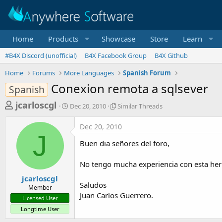
Home
Products
Showcase
Store
Learn
#B4X Discord (unofficial)
B4X Facebook Group
B4X Github
Home
Forums
More Languages
Spanish Forum
Conexion remota a sqlsever
Spanish
T
S
S
jcarloscgl
Dec 20, 2010
Similar Threads
t
i
h
a
m
Dec 20, 2010
r
r
i
J
t
l
e
Buen dia señores del foro,
d
a
a
a
r
No tengo mucha experiencia con esta herr
d
t
T
e
h
s
jcarloscgl
r
Saludos
Member
t
e
Juan Carlos Guerrero.
Licensed User
a
a
Longtime User
d
r
s