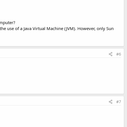
omputer?
he use of a Java Virtual Machine (JVM). However, only Sun
#6
#7