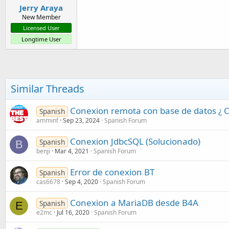
Jerry Araya
New Member
Licensed User
Longtime User
Similar Threads
Conexion remota con base de datos ¿ C
Spanish
amminf
Sep 23, 2024
Spanish Forum
Conexion JdbcSQL (Solucionado)
Spanish
B
benji
Mar 4, 2021
Spanish Forum
Error de conexion BT
Spanish
cas6678
Sep 4, 2020
Spanish Forum
Conexion a MariaDB desde B4A
Spanish
E
e2mc
Jul 16, 2020
Spanish Forum