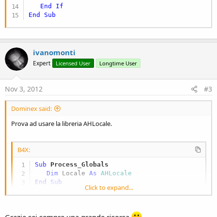
End
If
End
Sub
ivanomonti
Expert
Licensed User
Longtime User
Nov 3, 2012
#3
Dominex said:
Prova ad usare la libreria AHLocale.
B4X:
Sub
 Process_Globals
Dim
 Locale 
As
 AHLocale
End
Sub
Click to expand...
Sub
 Activity_Create
(FirstTime 
As
 Boolean
)

If
 FirstTime = 
True
Then
      Locale.Initialize
