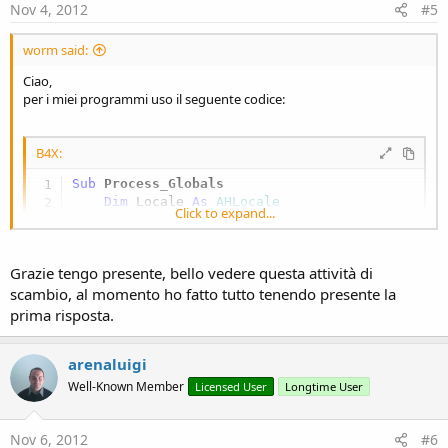
' read each line of file
Nov 4, 2012
#5
   Texts(i) = Reader.ReadLine

Do
While
 Texts(i) <> 
Null
worm said:
      i = i + 
1
      Texts(i) = Reader.ReadLine   

Ciao,
Loop
per i miei programmi uso il seguente codice:
   Reader.Close

Log
(
"Load Text ok "
B4X:
End
Sub
Sub
 Process_Globals
Dim
 Locale 
As
 AHLocale
Click to expand...
Dim
 Texts(
10
) 
As
 String
End
Sub
Grazie tengo presente, bello vedere questa attività di
Sub
 Activity_Create
(FirstTime 
As
 Boolean
)

scambio, al momento ho fatto tutto tenendo presente la
End
Sub
prima risposta.
' load translations
arenaluigi
Sub
 LoadTexts
Dim
 fileName 
As
 String
 = 
"it.txt"
' default
Well-Known Member
Licensed User
Longtime User
Dim
 Reader 
As
 TextReader
Dim
 i 
As
 Int
 = 
0
Nov 6, 2012
#6