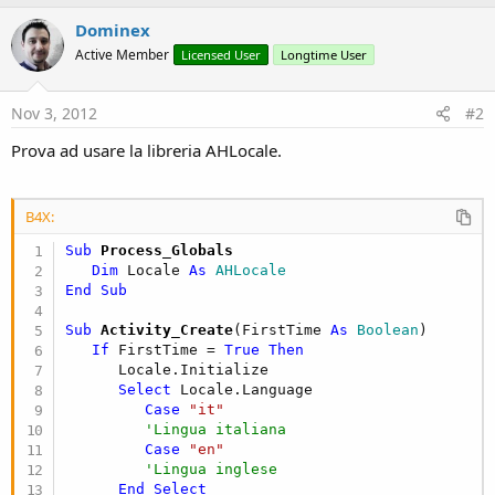
Dominex
Active Member
Licensed User
Longtime User
Nov 3, 2012
#2
Prova ad usare la libreria AHLocale.
B4X:
Sub
 Process_Globals
Dim
 Locale 
As
 AHLocale
End
Sub
Sub
 Activity_Create
(FirstTime 
As
 Boolean
)

If
 FirstTime = 
True
Then
      Locale.Initialize

Select
 Locale.Language

Case
"it"
'Lingua italiana
Case
"en"
'Lingua inglese
End
Select