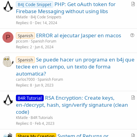
Loop
PHP: Get oAuth token for
B4J Code Snippet
r
Firebase Messaging without using libs
   Reader.Close

t
KMatle
B4J Code Snippets
Log
(
"Load Text ok "
i
Replies
0
Dec 14, 2024
End
Sub
c
ERROR al ejecutar Jasper en macos
l
Spanish
P
u
pcicom
Spanish Forum
e
Replies
2
Jun 6, 2024
e
s
Se puede hacer un programa en b4j que
Spanish
t
teclee en un campo, un texto de forma
i
automatica?
o
n
carlos7000
Spanish Forum
Replies
8
Jun 9, 2023
RSA Encryption: Create keys,
B4R Tutorial
r
en-/decrypt, hash, sign/verify signature (clean
t
code)
i
KMatle
B4R Tutorials
c
Replies
0
Feb 4, 2023
l
System of Returns or
e
Share My Creation