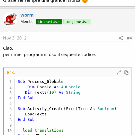
Grazie sei sempre una grande risorsa
Select
 Locale.Language

Case
"it"
worm
'Lingua italiana
Member
Case
"en"
Licensed User
Longtime User
'Lingua inglese
End
Select
Nov 3, 2012
#4
End
If
End
Sub
Ciao,
per i miei programmi uso il seguente codice:
B4X:
Sub
 Process_Globals
Dim
 Locale 
As
 AHLocale
Dim
 Texts(
10
) 
As
 String
End
Sub
Sub
 Activity_Create
(FirstTime 
As
 Boolean
)

End
Sub
' load translations