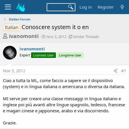
Log in
Register
Italian Forum
Conoscere system it o en
Italian
T
S
S
ivanomonti
Nov 3, 2012
Similar Threads
t
i
h
a
m
ivanomonti
r
r
i
Expert
Licensed User
t
Longtime User
l
e
d
a
a
a
r
Nov 3, 2012
#1
d
t
T
e
h
s
Ciao a tutta la ML, come faccio a sapere se il dispositivo
r
t
(system) e in lingua italiana o americana o diversa da italiana.
e
a
a
d
MI serve per creare una classe messaggi in lingua italiano e
r
s
inglese poi più avanti altre lingue spagnolo, tedesco, francese
t
e magari cinese e japponese, arabo e via discorrendo.
e
r
Grazie.