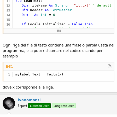
Sub
 LoadTexts
Dim
 fileName 
As
 String
 = 
"it.txt"
' default l
Dim
 Reader 
As
 TextReader
Dim
 i 
As
 Int
 = 
0
If
 Locale.Initialized = 
False
Then
' if not initialized, initialize
      Locale.Initialize

Log
(
"Locale initialized"
)

' set the language
Ogni riga del file di testo contiene una frase o parola usata nel
If
 Locale.Language <> 
""
Then
programma, e la puoi richiamare nel codice usando per
' set language file
esempio
         fileName = Locale.language & 
".txt"
End
If
B4X:
' check if file exist
mylabel.Text = Texts(x)
If
File
.Exists(
File
.DirAssets, fileName) =
         fileName = 
"it.txt"
Log
(
"load default language: it"
)

dove x corrisponde alla riga.
End
If
End
If
ivanomonti
' initialize reader
Expert
Licensed User
Longtime User
   Reader.Initialize(
File
.OpenInput(
File
.DirAsse