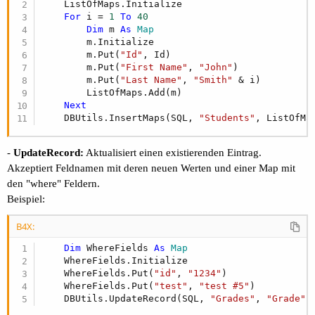
    ListOfMaps.Initialize

For
 i = 
1
To
40
Dim
 m 
As
 Map
        m.Initialize

        m.Put(
"Id"
, Id)

        m.Put(
"First Name"
, 
"John"
)

        m.Put(
"Last Name"
, 
"Smith"
 & i)

        ListOfMaps.Add(m)

Next
    DBUtils.InsertMaps(SQL, 
"Students"
, ListOfMa
-
UpdateRecord:
Aktualisiert einen existierenden Eintrag.
Akzeptiert Feldnamen mit deren neuen Werten und einer Map mit
den "where" Feldern.
Beispiel:
B4X:
Dim
 WhereFields 
As
 Map
    WhereFields.Initialize

    WhereFields.Put(
"id"
, 
"1234"
)

    WhereFields.Put(
"test"
, 
"test #5"
)

    DBUtils.UpdateRecord(SQL, 
"Grades"
, 
"Grade"
,