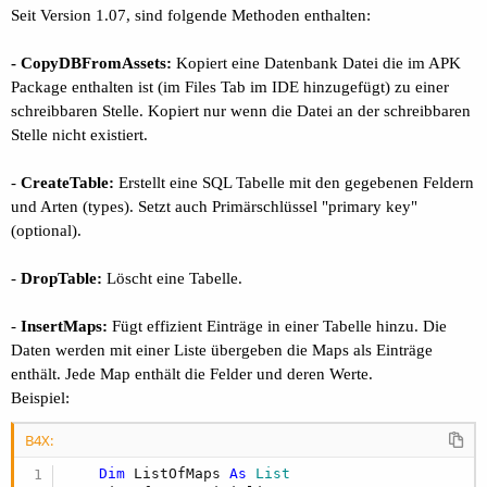
r
Seit Version 1.07, sind folgende Methoden enthalten:
- CopyDBFromAssets:
Kopiert eine Datenbank Datei die im APK
Package enthalten ist (im Files Tab im IDE hinzugefügt) zu einer
schreibbaren Stelle. Kopiert nur wenn die Datei an der schreibbaren
Stelle nicht existiert.
-
CreateTable:
Erstellt eine SQL Tabelle mit den gegebenen Feldern
und Arten (types). Setzt auch Primärschlüssel "primary key"
(optional).
-
DropTable:
Löscht eine Tabelle.
-
InsertMaps:
Fügt effizient Einträge in einer Tabelle hinzu. Die
Daten werden mit einer Liste übergeben die Maps als Einträge
enthält. Jede Map enthält die Felder und deren Werte.
Beispiel:
B4X:
Dim
 ListOfMaps 
As
 List