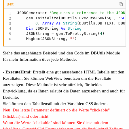
B4X:
JSONGenerator 
'Requires a reference to the JSON 
    gen.Initialize(DBUtils.ExecuteJSON(SQL, "
SEL
0
, 
Array
As
 String
(DBUtils.DB_TEXT, DBUt
Dim
 JSONString 
As
 String
    JSONString = gen.ToPrettyString(
4
)

    Msgbox(JSONString, 
""
)
Siehe das angehängte Beispiel und den Code im DBUtils Module
für mehr Information über jede Methode.
-
ExecuteHtml:
Erstellt eine gut aussehende HTML Tabelle mit den
Resultaten. Sie können WebView benutzen um die Resultate
anzuzeigen. Diese Methode ist sehr nützlich, für beides
Entwicklung, da es Ihnen erlaubt die Daten anzusehen und auch für
Berichte.
Sie können den Tabellenstil mit der Variablen CSS ändern.
Neu: Der letzte Parameter definiert ob die Werte "clickable"
(klickbar) sind oder nicht.
Wenn die Werte "clickable" sind können Sie diese mit dem