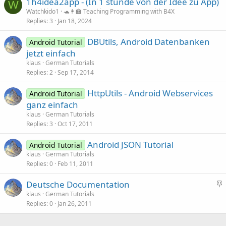
1h4idea2app - (In 1 stunde von der Idee zu App)
W
Watchkido1
🐢👩‍🏫 Teaching Programming with B4X
Replies
3
Jan 18, 2024
DBUtils, Android Datenbanken
Android Tutorial
jetzt einfach
klaus
German Tutorials
Replies
2
Sep 17, 2014
HttpUtils - Android Webservices
Android Tutorial
ganz einfach
klaus
German Tutorials
Replies
3
Oct 17, 2011
Android JSON Tutorial
Android Tutorial
klaus
German Tutorials
Replies
0
Feb 11, 2011
S
Deutsche Documentation
t
klaus
German Tutorials
Replies
0
Jan 26, 2011
i
c
k