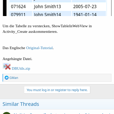
Um die Tabelle zu verstecken, ShowTableInWebView in
Activity_Create auskommentieren.
Das Englische
Original-Tutorial
.
Angehängte Datei.
DBUtils.zip
R
GMan
e
a
c
You must log in or register to reply here.
t
i
o
Similar Threads
n
s
: