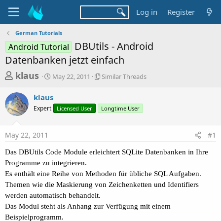
Log in
Register
German Tutorials
DBUtils - Android
Android Tutorial
Datenbanken jetzt einfach
T
S
S
klaus
May 22, 2011
Similar Threads
t
i
h
a
m
klaus
r
r
i
Expert
t
Licensed User
l
Longtime User
e
d
a
a
a
r
May 22, 2011
#1
d
t
T
e
h
s
Das DBUtils Code Module erleichtert SQLite Datenbanken in Ihre
r
t
e
Programme zu integrieren.
a
a
Es enthält eine Reihe von Methoden für übliche SQL Aufgaben.
d
r
Themen wie die Maskierung von Zeichenketten und Identifiers
s
werden automatisch behandelt.
t
Das Modul steht als Anhang zur Verfügung mit einem
e
Beispielprogramm.