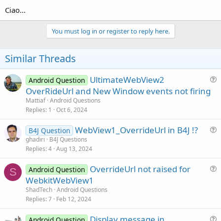
Ciao...
You must log in or register to reply here.
Similar Threads
UltimateWebView2
Android Question
u
OverRideUrl and New Window events not firing
e
Mattiaf
Android Questions
s
Replies
1
Oct 6, 2024
t
WebView1_OverrideUrl in B4J !?
i
B4J Question
u
ghadiri
B4J Questions
o
Replies
4
Aug 13, 2024
e
n
s
OverrideUrl not raised for
Android Question
t
S
u
WebkitWebView1
i
e
ShadTech
Android Questions
o
s
Replies
7
Feb 12, 2024
n
t
Display message in
i
Android Question