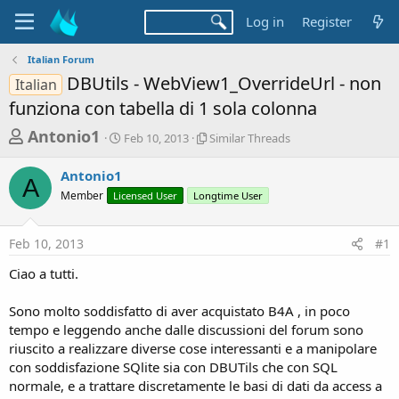
Log in
Register
Italian Forum
DBUtils - WebView1_OverrideUrl - non
Italian
funziona con tabella di 1 sola colonna
T
S
S
Antonio1
Feb 10, 2013
Similar Threads
t
i
h
a
m
Antonio1
r
r
i
A
Member
Licensed User
t
Longtime User
l
e
d
a
a
a
r
Feb 10, 2013
#1
d
t
T
e
h
s
Ciao a tutti.
r
t
e
a
Sono molto soddisfatto di aver acquistato B4A , in poco
a
d
tempo e leggendo anche dalle discussioni del forum sono
r
s
riuscito a realizzare diverse cose interessanti e a manipolare
t
con soddisfazione SQlite sia con DBUTils che con SQL
e
normale, e a trattare discretamente le basi di dati da access a