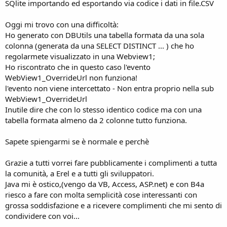
r
SQlite importando ed esportando via codice i dati in file.CSV
Oggi mi trovo con una difficoltà:
Ho generato con DBUtils una tabella formata da una sola
colonna (generata da una SELECT DISTINCT ... ) che ho
regolarmete visualizzato in una Webview1;
Ho riscontrato che in questo caso l'evento
WebView1_OverrideUrl non funziona!
l'evento non viene intercettato - Non entra proprio nella sub
WebView1_OverrideUrl
Inutile dire che con lo stesso identico codice ma con una
tabella formata almeno da 2 colonne tutto funziona.
Sapete spiengarmi se è normale e perchè
Grazie a tutti vorrei fare pubblicamente i complimenti a tutta
la comunità, a Erel e a tutti gli sviluppatori.
Java mi è ostico,(vengo da VB, Access, ASP.net) e con B4a
riesco a fare con molta semplicità cose interessanti con
grossa soddisfazione e a ricevere complimenti che mi sento di
condividere con voi...