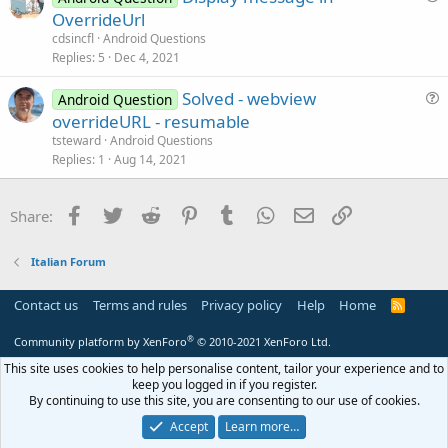
u
OverrideUrl
o
e
n
cdsincfl
Android Questions
s
Replies
5
Dec 4, 2021
t
Solved - webview
i
Android Question
u
overrideURL - resumable
o
e
n
tsteward
Android Questions
s
Replies
1
Aug 14, 2021
t
i
Facebook
Twitter
Reddit
Pinterest
Tumblr
WhatsApp
Email
Link
Share:
o
n
Italian Forum
Contact us
Terms and rules
Privacy policy
Help
Home
R
S
S
®
Community platform by XenForo
© 2010-2021 XenForo Ltd.
This site uses cookies to help personalise content, tailor your experience and to
keep you logged in if you register.
By continuing to use this site, you are consenting to our use of cookies.
Accept
Learn more…