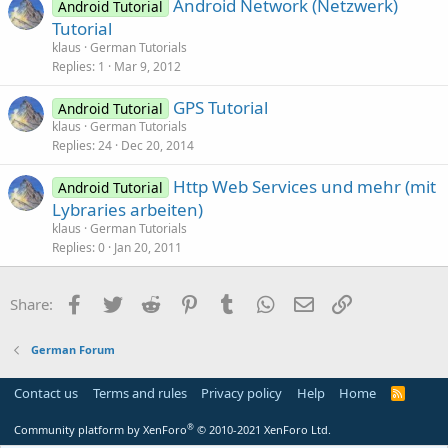
Android Network (Netzwerk)
Android Tutorial
Tutorial
klaus
German Tutorials
Replies
1
Mar 9, 2012
GPS Tutorial
Android Tutorial
klaus
German Tutorials
Replies
24
Dec 20, 2014
Http Web Services und mehr (mit
Android Tutorial
Lybraries arbeiten)
klaus
German Tutorials
Replies
0
Jan 20, 2011
Facebook
Twitter
Reddit
Pinterest
Tumblr
WhatsApp
Email
Link
Share:
German Forum
Contact us
Terms and rules
Privacy policy
Help
Home
R
S
S
®
Community platform by XenForo
© 2010-2021 XenForo Ltd.