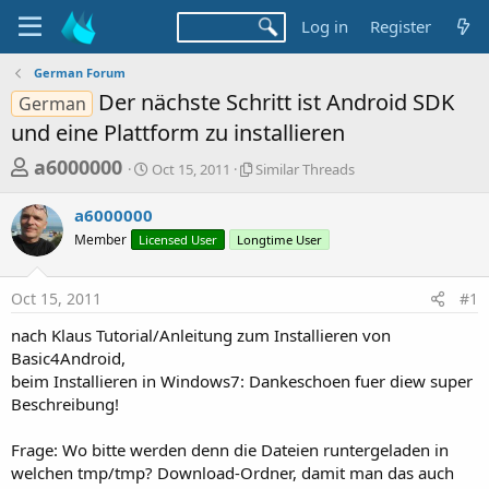
Log in
Register
German Forum
Der nächste Schritt ist Android SDK
German
und eine Plattform zu installieren
T
S
S
a6000000
Oct 15, 2011
Similar Threads
t
i
h
a
m
a6000000
r
r
i
Member
Licensed User
t
Longtime User
l
e
d
a
a
a
r
Oct 15, 2011
#1
d
t
T
e
h
s
nach Klaus Tutorial/Anleitung zum Installieren von
r
t
Basic4Android,
e
a
beim Installieren in Windows7: Dankeschoen fuer diew super
a
d
Beschreibung!
r
s
t
Frage: Wo bitte werden denn die Dateien runtergeladen in
e
welchen tmp/tmp? Download-Ordner, damit man das auch