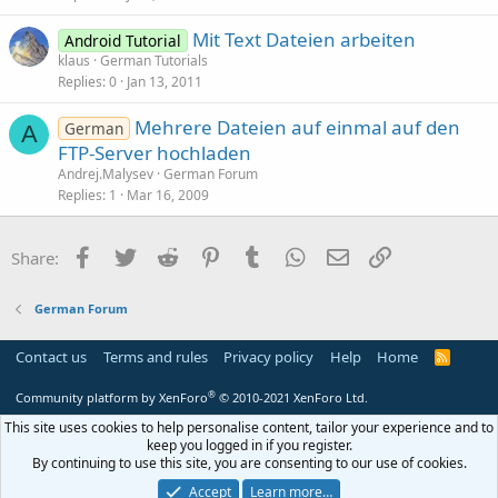
Msgbox(zw_zeile,
"load "
&i)      

      j.Download(zw_zeile)

Mit Text Dateien arbeiten
Android Tutorial
Next
klaus
German Tutorials
Replies
0
Jan 13, 2011
End
Sub
Mehrere Dateien auf einmal auf den
Sub
 JobDone
(Job 
As
 HttpJob
)

German
A
If
 Job.Success = 
True
Then
FTP-Server hochladen
      Activity.SetBackgroundImage(Job.GetBitmap)

Andrej.Malysev
German Forum
Dim
 out 
As
 OutputStream
Replies
1
Mar 16, 2009
'      out = File.OpenOutput(File.DirRootExterna
Dim
 str1 
As
 String
Facebook
Twitter
Reddit
Pinterest
Tumblr
WhatsApp
Email
Link
Share:
      str1 = list1.get(akt_pos)

Dim
 zw_zeile 
As
 String
Dim
 von 
As
 Int
German Forum
      von = str1.IndexOf("@")

      zw_zeile = str1.SubString2(von + 
1
 , str1.L
Contact us
Terms and rules
Privacy policy
Help
Home
R
S
Msgbox(zw_zeile,
"Save "
&akt_pos)      

S
®
Community platform by XenForo
© 2010-2021 XenForo Ltd.
      out = 
File
.OpenOutput(
File
.DirRootExternal
This site uses cookies to help personalise content, tailor your experience and to
keep you logged in if you register.
File
.Copy2(Job.GetInputStream, out)

By continuing to use this site, you are consenting to our use of cookies.
      out.Close

      akt_pos = akt_pos + 
1
Accept
Learn more…