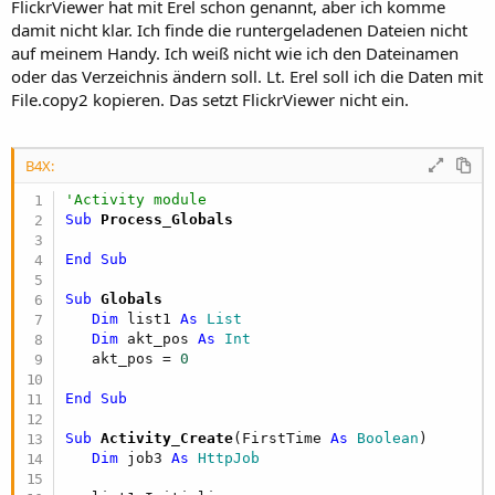
r
FlickrViewer hat mit Erel schon genannt, aber ich komme
damit nicht klar. Ich finde die runtergeladenen Dateien nicht
auf meinem Handy. Ich weiß nicht wie ich den Dateinamen
oder das Verzeichnis ändern soll. Lt. Erel soll ich die Daten mit
File.copy2 kopieren. Das setzt FlickrViewer nicht ein.
B4X:
'Activity module
Sub
 Process_Globals
End
Sub
Sub
 Globals
Dim
 list1 
As
 List
Dim
 akt_pos 
As
 Int
   akt_pos = 
0
End
Sub
Sub
 Activity_Create
(FirstTime 
As
 Boolean
)

Dim
 job3 
As
 HttpJob