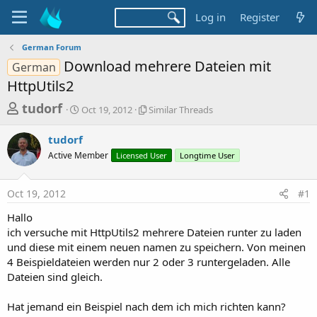
Log in
Register
German Forum
Download mehrere Dateien mit
German
HttpUtils2
T
S
S
tudorf
Oct 19, 2012
Similar Threads
t
i
h
a
m
tudorf
r
r
i
Active Member
t
Licensed User
l
Longtime User
e
d
a
a
a
r
Oct 19, 2012
#1
d
t
T
e
h
s
Hallo
r
t
ich versuche mit HttpUtils2 mehrere Dateien runter zu laden
e
a
und diese mit einem neuen namen zu speichern. Von meinen
a
d
4 Beispieldateien werden nur 2 oder 3 runtergeladen. Alle
r
s
Dateien sind gleich.
t
e
Hat jemand ein Beispiel nach dem ich mich richten kann?