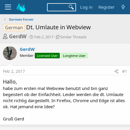
Log in
Register
German Forum
Dt. Umlaute in Webview
German
T
S
S
GerdW
Feb 2, 2017
Similar Threads
t
i
h
a
m
GerdW
r
r
i
Member
t
Licensed User
l
Longtime User
e
d
a
a
a
r
Feb 2, 2017
#1
d
t
T
e
h
s
Hallo,
r
t
e
habe zum ersten mal Webview benutzt und bin ganz
a
a
begeistert ob der Einfachheit. Leider werden die dt. Umlaute
d
nicht richtig dargestellt. In Firefox, Chrome und Edge ist alles
r
s
ok. Hat jemand eine Idee?
t
e
Gruß Gerd
r