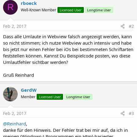
rboeck
R
Well-Known Member
Licensed User
Longtime User
Feb 2, 2017
#2
Dass alle Umlaute in Webview falsch angezeigt werden, kann
so nicht stimmen; ich nutze Webview auch intensiv und habe
bis jetzt nur einen Fehler bei iOs bei bestimmeten Schriftarten
feststellen können. Kannst Du Beispielcode posten, wo diese
Umlautfehler sichtbar werden?
Gruß Reinhard
GerdW
Member
Licensed User
Longtime User
Feb 2, 2017
#3
@Reinhard
,
danke für den Hinweis. Der Fehler trat bei mir auf, da ich in
meinen (Windows-) Programmen ein Html-basiertes