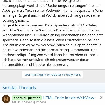
Ok, ich habe mich damit auch immer Ewigkeiten
herumgeplagt, weil ich die "Bedienungsanleitungen" meiner
Apps gern als Text in einer Webview in einem separatem Pane
anhänge. Es geht auch mit Word, habe auch lange nach einer
Lösung gesucht.
Es geht folgendermassen: Datei Speichern als HTML-Datei,
vor dem Speichern im Speichern-Bildschirm oben auf Extras,
Weboptionen und UTF-8-Kodierung einschalten und dann erst
speichern. Dann sollten die hässlichen Ersatzzeichen bei der
Ansicht in der Webview verschwunden sein. Klappt jedenfalls
bei mir wunderbar und die Formatierung, Grammatik- und
Rechtschreibprüfung von Word kann ich trotzdem nutzen...
Ich hatte vorher umständlich mit Dreamweaver daran
herumeditiert und klappte nie, es nervt...
You must log in or register to reply here.
Similar Threads
HTML Code inside WebView
Android Question
M
u
M.G.R
Android Questions