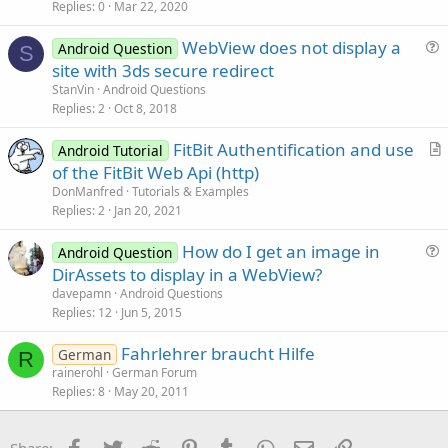
Replies
0
Mar 22, 2020
e
s
WebView does not display a
Android Question
t
S
u
site with 3ds secure redirect
i
e
StanVin
Android Questions
o
s
Replies
2
Oct 8, 2018
n
t
FitBit Authentification and use
i
Android Tutorial
r
of the FitBit Web Api (http)
o
t
n
DonManfred
Tutorials & Examples
i
Replies
2
Jan 20, 2021
c
How do I get an image in
l
Android Question
u
DirAssets to display in a WebView?
e
e
davepamn
Android Questions
s
Replies
12
Jun 5, 2015
t
Fahrlehrer braucht Hilfe
i
German
R
rainerohl
German Forum
o
Replies
8
May 20, 2011
n
Facebook
Twitter
Reddit
Pinterest
Tumblr
WhatsApp
Email
Link