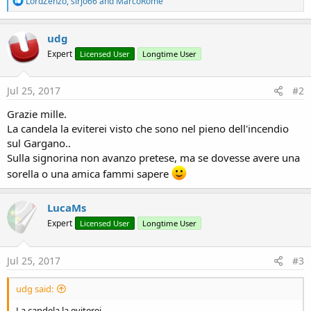
LordZenzo
,
sirjo66
and
MarcoRome
e
a
c
udg
t
Expert
Licensed User
Longtime User
i
o
n
s
Jul 25, 2017
#2
:
Grazie mille.
La candela la eviterei visto che sono nel pieno dell'incendio
sul Gargano..
Sulla signorina non avanzo pretese, ma se dovesse avere una
sorella o una amica fammi sapere
LucaMs
Expert
Licensed User
Longtime User
Jul 25, 2017
#3
udg said:
La candela la eviterei