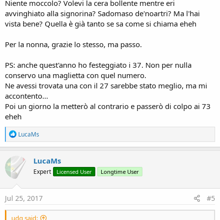
Niente moccolo? Volevi la cera bollente mentre eri
avvinghiato alla signorina? Sadomaso de'noartri? Ma l'hai
vista bene? Quella è già tanto se sa come si chiama eheh
Per la nonna, grazie lo stesso, ma passo.
PS: anche quest'anno ho festeggiato i 37. Non per nulla
conservo una maglietta con quel numero.
Ne avessi trovata una con il 27 sarebbe stato meglio, ma mi
accontento...
Poi un giorno la metterò al contrario e passerò di colpo ai 73
eheh
R
LucaMs
e
a
c
LucaMs
t
Expert
Licensed User
Longtime User
i
o
n
s
Jul 25, 2017
#5
:
udg said: