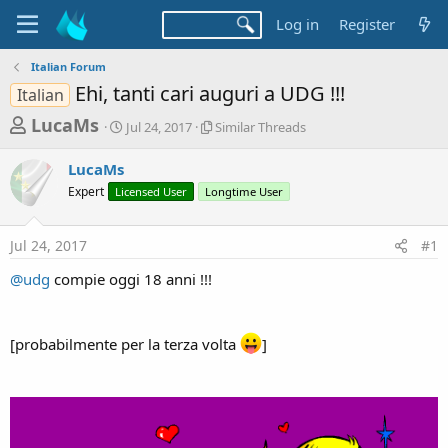
Log in
Register
Italian Forum
Ehi, tanti cari auguri a UDG !!!
Italian
T
S
S
LucaMs
Jul 24, 2017
Similar Threads
t
i
h
a
m
LucaMs
r
r
i
Expert
Licensed User
t
Longtime User
l
e
d
a
a
a
r
Jul 24, 2017
#1
d
t
T
e
h
s
@udg
compie oggi 18 anni !!!
r
t
e
a
a
d
[probabilmente per la terza volta
]
r
s
t
e
r