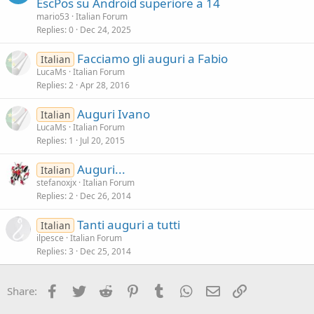
EscPos su Android superiore a 14
mario53
Italian Forum
Replies
0
Dec 24, 2025
Facciamo gli auguri a Fabio
Italian
LucaMs
Italian Forum
Replies
2
Apr 28, 2016
Auguri Ivano
Italian
LucaMs
Italian Forum
Replies
1
Jul 20, 2015
Auguri...
Italian
stefanoxjx
Italian Forum
Replies
2
Dec 26, 2014
Tanti auguri a tutti
Italian
ilpesce
Italian Forum
Replies
3
Dec 25, 2014
Facebook
Twitter
Reddit
Pinterest
Tumblr
WhatsApp
Email
Link
Share: