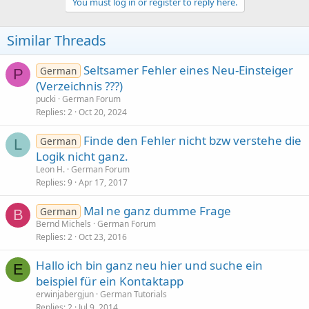
You must log in or register to reply here.
Similar Threads
Seltsamer Fehler eines Neu-Einsteiger
German
P
(Verzeichnis ???)
pucki
German Forum
Replies
2
Oct 20, 2024
Finde den Fehler nicht bzw verstehe die
German
L
Logik nicht ganz.
Leon H.
German Forum
Replies
9
Apr 17, 2017
Mal ne ganz dumme Frage
German
B
Bernd Michels
German Forum
Replies
2
Oct 23, 2016
Hallo ich bin ganz neu hier und suche ein
E
beispiel für ein Kontaktapp
erwinjabergjun
German Tutorials
Replies
2
Jul 9, 2014