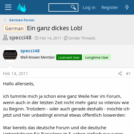
Log in
Register
German Forum
Ein ganz dickes Lob!
German
T
S
S
specci48
Feb 14, 2011
Similar Threads
t
i
h
a
m
specci48
r
r
i
Well-Known Member
t
Licensed User
l
Longtime User
e
d
a
a
a
r
Feb 14, 2011
#1
d
t
T
e
h
s
Hallo allerseits,
r
t
e
a
ich tummle mich ja schon eine ganz Weile hier im Forum,
a
d
wenn auch in der letzten Zeit nicht mehr ganz so intensiv wie
r
s
zu Beginn. Trotzdem - oder auch gerade deshalb - möchte ich
t
jetzt und hier unbedingt einmal etwas öffentlich loswerden:
e
r
War bereits das deutsche Forum und die deutsche
Unterstützung für Basic4ppc m.E. schon einfach nur super