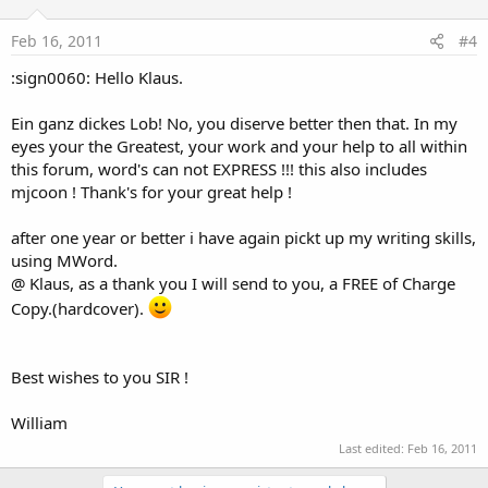
Feb 16, 2011
#4
:sign0060: Hello Klaus.
Ein ganz dickes Lob! No, you diserve better then that. In my
eyes your the Greatest, your work and your help to all within
this forum, word's can not EXPRESS !!! this also includes
mjcoon ! Thank's for your great help !
after one year or better i have again pickt up my writing skills,
using MWord.
@ Klaus, as a thank you I will send to you, a FREE of Charge
Copy.(hardcover).
Best wishes to you SIR !
William
Last edited:
Feb 16, 2011