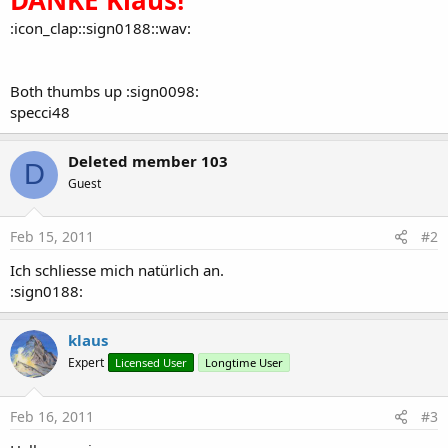
:icon_clap::sign0188::wav:
Both thumbs up :sign0098:
specci48
Deleted member 103
D
Guest
Feb 15, 2011
#2
Ich schliesse mich natürlich an.
:sign0188:
klaus
Expert
Licensed User
Longtime User
Feb 16, 2011
#3