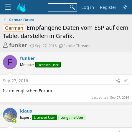
Log in
Register
German Forum
Empfangene Daten vom ESP auf dem
German
Tablet darstellen in Grafik.
T
S
S
funker
Sep 27, 2016
Similar Threads
t
i
h
a
m
funker
r
r
i
F
Member
t
Licensed User
l
e
d
a
a
a
r
Sep 27, 2016
#1
d
t
T
e
h
s
Ist im englischen Forum.
r
t
e
Last edited:
Sep 27, 2016
a
a
d
r
klaus
s
t
Expert
Licensed User
Longtime User
e