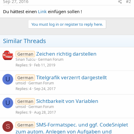
r
Sep 27, 2016
#2
Du hättest einen
Link
einfügen sollen !
You must log in or register to reply here.
Similar Threads
Zeichen richtig darstellen
German
Sinan Tuzcu
German Forum
Replies
9
Feb 11, 2019
Titelgrafik verzerrt dargestellt
German
U
umsid
German Forum
Replies
4
Sep 24, 2017
Sichtbarkeit von Variablen
German
U
umsid
German Forum
Replies
9
Aug 28, 2017
SMS-Formatspec. und ggf. CodeSniplet
German
S
zum autom. Anlegen von Aufgaben und