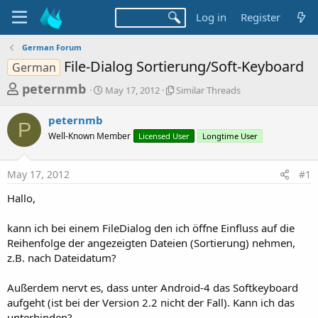
Log in
Register
German Forum
File-Dialog Sortierung/Soft-Keyboard
German
T
S
S
peternmb
May 17, 2012
Similar Threads
t
i
h
a
m
peternmb
r
r
i
P
Well-Known Member
t
Licensed User
l
Longtime User
e
d
a
a
a
r
May 17, 2012
#1
d
t
T
e
h
s
Hallo,
r
t
e
a
kann ich bei einem FileDialog den ich öffne Einfluss auf die
a
d
Reihenfolge der angezeigten Dateien (Sortierung) nehmen,
r
s
z.B. nach Dateidatum?
t
e
Außerdem nervt es, dass unter Android-4 das Softkeyboard
r
aufgeht (ist bei der Version 2.2 nicht der Fall). Kann ich das
unterbinden?