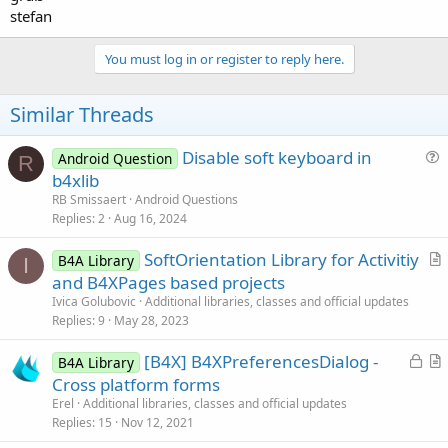
stefan
You must log in or register to reply here.
Similar Threads
Disable soft keyboard in
Android Question
R
u
b4xlib
e
RB Smissaert
Android Questions
s
Replies
2
Aug 16, 2024
t
SoftOrientation Library for Activitiy
i
B4A Library
I
r
and B4XPages based projects
o
t
n
Ivica Golubovic
Additional libraries, classes and official updates
i
Replies
9
May 28, 2023
c
L
[B4X] B4XPreferencesDialog -
l
B4A Library
o
r
Cross platform forms
e
c
t
Erel
Additional libraries, classes and official updates
k
i
Replies
15
Nov 12, 2021
e
c