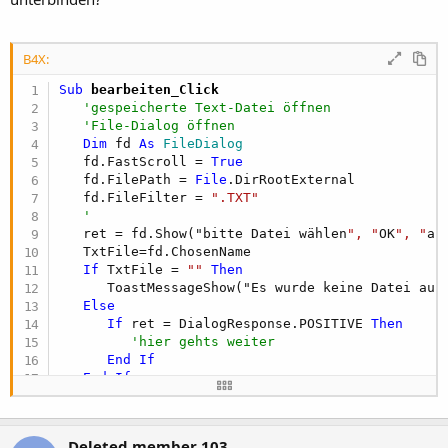
B4X:
Sub
 bearbeiten_Click
'gespeicherte Text-Datei öffnen   
'File-Dialog öffnen
Dim
 fd 
As
 FileDialog
   fd.FastScroll = 
True
   fd.FilePath = 
File
.DirRootExternal

   fd.FileFilter = 
".TXT"
'
   ret = fd.Show("bitte Datei wählen
", "
OK
", "
ab
   TxtFile=fd.ChosenName

If
 TxtFile = 
""
Then
      ToastMessageShow("Es wurde keine Datei aus
Else
If
 ret = DialogResponse.POSITIVE 
Then
'hier gehts weiter
End
If
End
If
End
Sub
Deleted member 103