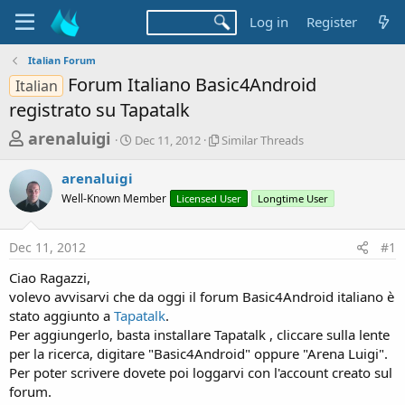
Log in
Register
Italian Forum
Forum Italiano Basic4Android
Italian
registrato su Tapatalk
T
S
S
arenaluigi
Dec 11, 2012
Similar Threads
t
i
h
a
m
arenaluigi
r
r
i
Well-Known Member
t
Licensed User
l
Longtime User
e
d
a
a
a
r
Dec 11, 2012
#1
d
t
T
e
h
s
Ciao Ragazzi,
r
t
volevo avvisarvi che da oggi il forum Basic4Android italiano è
e
a
stato aggiunto a
Tapatalk
.
a
d
Per aggiungerlo, basta installare Tapatalk , cliccare sulla lente
r
s
per la ricerca, digitare "Basic4Android" oppure "Arena Luigi".
t
Per poter scrivere dovete poi loggarvi con l'account creato sul
e
forum.