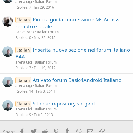
arenaluigi
Italian Forum
Replies
7
Jan 29, 2016
Piccola guida connessione Ms Access
Italian
remoto e locale
FabioCrank
Italian Forum
Replies
0
Nov 22, 2015
Inserita nuova sezione nel forum italiano
Italian
B4A
arenaluigi
Italian Forum
Replies
3
Dec 19, 2012
Attivato forum Basic4Android Italiano
Italian
arenaluigi
Italian Forum
Replies
14
Feb 3, 2014
Sito per repository sorgenti
Italian
arenaluigi
Italian Forum
Replies
9
Feb 3, 2013
Facebook
Twitter
Reddit
Pinterest
Tumblr
WhatsApp
Email
Link
Share: