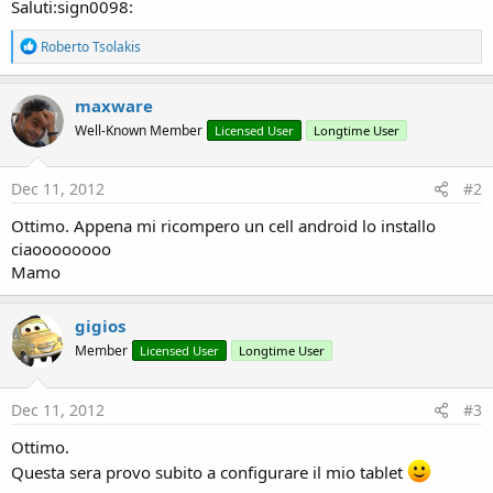
r
Saluti:sign0098:
R
Roberto Tsolakis
e
a
c
maxware
t
Well-Known Member
Licensed User
Longtime User
i
o
n
s
Dec 11, 2012
#2
:
Ottimo. Appena mi ricompero un cell android lo installo
ciaoooooooo
Mamo
gigios
Member
Licensed User
Longtime User
Dec 11, 2012
#3
Ottimo.
Questa sera provo subito a configurare il mio tablet