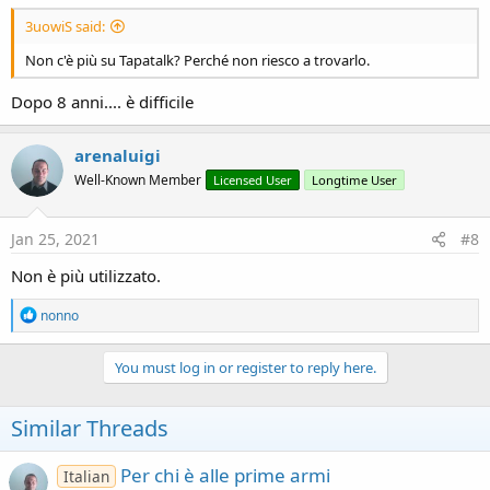
3uowiS said:
Non c'è più su Tapatalk? Perché non riesco a trovarlo.
Dopo 8 anni.... è difficile
arenaluigi
Well-Known Member
Licensed User
Longtime User
Jan 25, 2021
#8
Non è più utilizzato.
R
nonno
e
a
c
You must log in or register to reply here.
t
i
o
Similar Threads
n
s
:
Per chi è alle prime armi
Italian