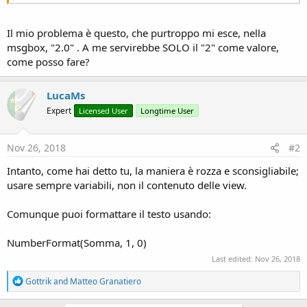
Il mio problema è questo, che purtroppo mi esce, nella
msgbox, "2.0" . A me servirebbe SOLO il "2" come valore,
come posso fare?
LucaMs
Expert
Licensed User
Longtime User
Nov 26, 2018
#2
Intanto, come hai detto tu, la maniera è rozza e sconsigliabile;
usare sempre variabili, non il contenuto delle view.
Comunque puoi formattare il testo usando:
NumberFormat(Somma, 1, 0)
Last edited:
Nov 26, 2018
R
Gottrik
and
Matteo Granatiero
e
a