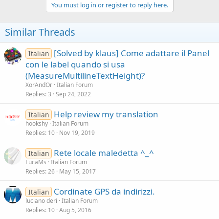
c
You must log in or register to reply here.
t
i
o
Similar Threads
n
s
:
[Solved by klaus] Come adattare il Panel
Italian
con le label quando si usa
(MeasureMultilineTextHeight)?
XorAndOr
Italian Forum
Replies
3
Sep 24, 2022
Help review my translation
Italian
hookshy
Italian Forum
Replies
10
Nov 19, 2019
Rete locale maledetta ^_^
Italian
LucaMs
Italian Forum
Replies
26
May 15, 2017
Cordinate GPS da indirizzi.
Italian
luciano deri
Italian Forum
Replies
10
Aug 5, 2016