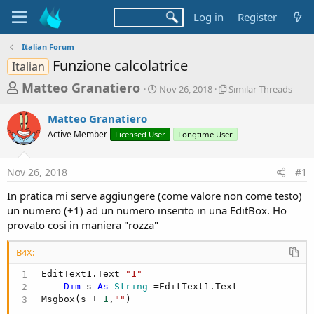
Log in
Register
Italian Forum
Funzione calcolatrice
Italian
T
S
S
Matteo Granatiero
Nov 26, 2018
Similar Threads
t
i
h
a
m
Matteo Granatiero
r
r
i
Active Member
Licensed User
t
Longtime User
l
e
d
a
a
a
r
Nov 26, 2018
#1
d
t
T
e
h
s
In pratica mi serve aggiungere (come valore non come testo)
r
t
un numero (+1) ad un numero inserito in una EditBox. Ho
e
a
provato cosi in maniera "rozza"
a
d
r
s
B4X:
t
EditText1.Text=
"1"
e
Dim
 s 
As
 String
 =EditText1.Text

r
Msgbox(s + 
1
,
""
)