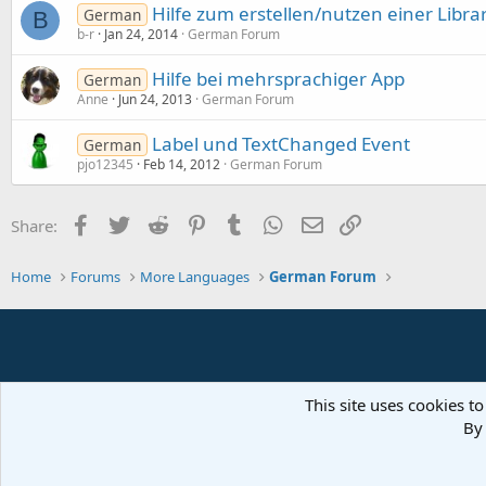
Hilfe zum erstellen/nutzen einer Libra
German
B
b-r
Jan 24, 2014
German Forum
Hilfe bei mehrsprachiger App
German
Anne
Jun 24, 2013
German Forum
Label und TextChanged Event
German
pjo12345
Feb 14, 2012
German Forum
Facebook
Twitter
Reddit
Pinterest
Tumblr
WhatsApp
Email
Link
Share:
Home
Forums
More Languages
German Forum
This site uses cookies to
By 