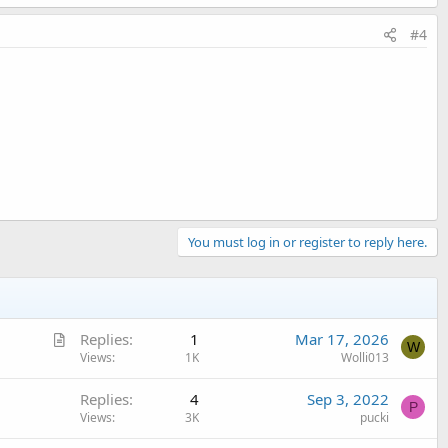
#4
You must log in or register to reply here.
A
Replies
1
Mar 17, 2026
W
r
Views
1K
Wolli013
t
Replies
4
Sep 3, 2022
i
P
Views
3K
pucki
c
l