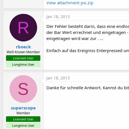
View attachment psi.zip
t
e
Jan 18, 2013
r
R
Der Fehler besteht darin, dass eine endlos
der Bar Wert errechnet und eingetragen - 
eingetragen wird war zur . ...
rboeck
Einfach auf das Ereigniss Enterpressed um
Well-Known Member
Licensed User
Longtime User
Jan 18, 2013
S
Danke für schnelle Antwort. Kannst du bi
superscope
Member
Licensed User
Longtime User