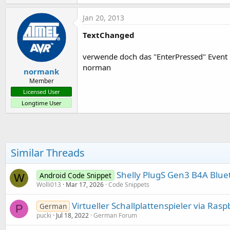
Jan 20, 2013
TextChanged
verwende doch das "EnterPressed" Event u
norman
normank
Member
Licensed User
Longtime User
Similar Threads
Shelly PlugS Gen3 B4A Blue
Android Code Snippet
W
Wolli013
Mar 17, 2026
Code Snippets
Virtueller Schallplattenspieler via Ras
German
P
pucki
Jul 18, 2022
German Forum