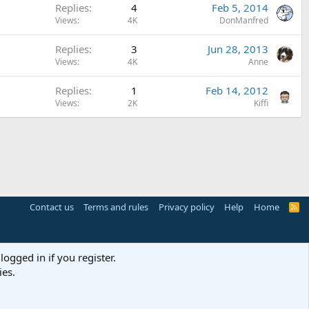
Replies
4
Feb 5, 2014
e
Views
4K
DonManfred
Replies
3
Jun 28, 2013
Views
4K
Anne
Replies
1
Feb 14, 2012
Views
2K
Kiffi
Contact us
Terms and rules
Privacy policy
Help
Home
R
S
S
logged in if you register.
ies.