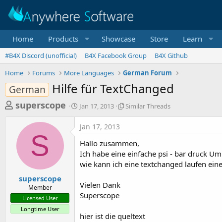
Home
Products
Showcase
Store
Learn
#B4X Discord (unofficial)
B4X Facebook Group
B4X Github
Home
Forums
More Languages
German Forum
Hilfe für TextChanged
German
T
S
S
superscope
Jan 17, 2013
Similar Threads
t
i
h
a
m
Jan 17, 2013
r
r
i
S
t
l
e
Hallo zusammen,
d
a
a
Ich habe eine einfache psi - bar druck U
a
r
wie kann ich eine textchanged laufen eine
d
t
T
e
h
s
superscope
r
Vielen Dank
Member
t
e
Superscope
Licensed User
a
a
Longtime User
d
r
hier ist die queltext
s