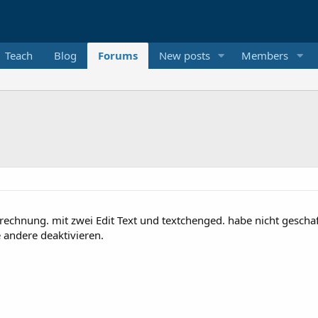
Teach
Blog
Forums
New posts
Members
mrechnung. mit zwei Edit Text und textchenged. habe nicht gescha
 andere deaktivieren.