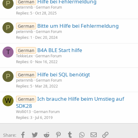
Hilfe bei Fehlermeldung
German
P
peternmb
German Forum
Replies
5
Oct 28, 2025
Bitte um Hilfe bei Fehlermeldung
German
P
peternmb
German Forum
Replies
1
Dec 20, 2024
B4A BLE Start hilfe
German
T
TekkieLex
German Forum
Replies
0
Nov 16, 2022
Hilfe bei SQL benötigt
German
P
peternmb
German Forum
Replies
5
Mar 28, 2022
Ich brauche Hilfe beim Umstieg auf
German
W
SDK28
Wolli013
German Forum
Replies
3
Jul 6, 2019
Facebook
Twitter
Reddit
Pinterest
Tumblr
WhatsApp
Email
Link
Share: