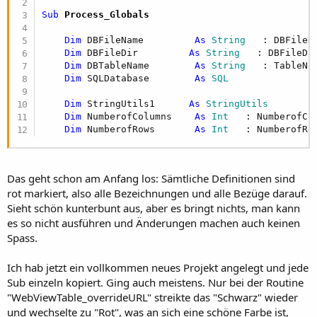
Sub
 Process_Globals
Dim
 DBFileName         
As
 String
   : DBFileN
Dim
 DBFileDir         
As
 String
   : DBFileDi
Dim
 DBTableName        
As
 String
   : TableNa
Dim
 SQLDatabase        
As
 SQL
Dim
 StringUtils1      
As
 StringUtils
Dim
 NumberofColumns    
As
 Int
   : NumberofCo
Dim
 NumberofRows       
As
 Int
   : NumberofRo
Das geht schon am Anfang los: Sämtliche Definitionen sind
rot markiert, also alle Bezeichnungen und alle Bezüge darauf.
Sieht schön kunterbunt aus, aber es bringt nichts, man kann
es so nicht ausführen und Änderungen machen auch keinen
Spass.
Ich hab jetzt ein vollkommen neues Projekt angelegt und jede
Sub einzeln kopiert. Ging auch meistens. Nur bei der Routine
"WebViewTable_overrideURL" streikte das "Schwarz" wieder
und wechselte zu "Rot", was an sich eine schöne Farbe ist,