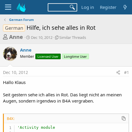
Log in
Register
German Forum
Hilfe, ich sehe alles in Rot
German
T
S
S
Anne
Dec 10, 2012
Similar Threads
t
i
h
a
m
Anne
r
r
i
Member
t
Licensed User
l
Longtime User
e
d
a
a
a
r
Dec 10, 2012
#1
d
t
T
e
h
s
Hallo Klaus
r
t
e
a
Seit gestern sehe ich alles in Rot. Das liegt nicht an meinen
a
d
Augen, sondern irgendwo in B4A vergraben.
r
s
t
e
B4X:
r
'Activity module