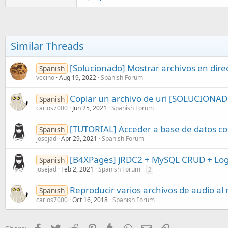
Similar Threads
[Solucionado] Mostrar archivos en direc
Spanish
vecino
Aug 19, 2022
Spanish Forum
Copiar un archivo de uri [SOLUCIONA
Spanish
carlos7000
Jun 25, 2021
Spanish Forum
[TUTORIAL] Acceder a base de datos c
Spanish
josejad
Apr 29, 2021
Spanish Forum
[B4XPages] jRDC2 + MySQL CRUD + Log
Spanish
josejad
Feb 2, 2021
Spanish Forum
2
Reproducir varios archivos de audio a
Spanish
carlos7000
Oct 16, 2018
Spanish Forum
Facebook
Twitter
Reddit
Pinterest
Tumblr
WhatsApp
Email
Link