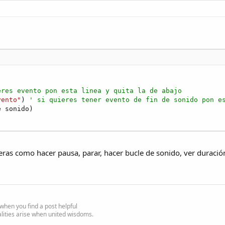
eres evento pon esta linea y quita la de abajo
vento"
) 
' si quieres tener evento de fin de sonido pon e
 sonido)

ras como hacer pausa, parar, hacer bucle de sonido, ver duración
e' when you find a post helpful
alities arise when united wisdoms.