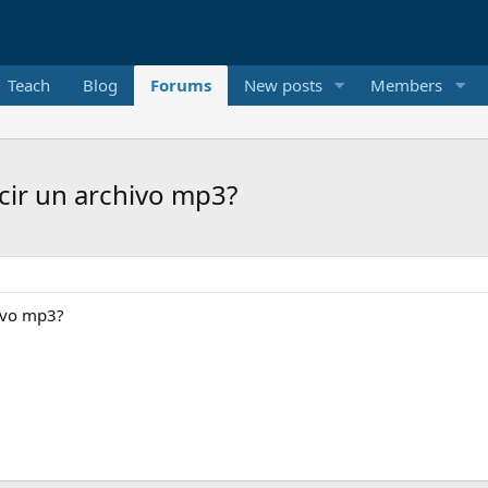
Teach
Blog
Forums
New posts
Members
cir un archivo mp3?
hivo mp3?