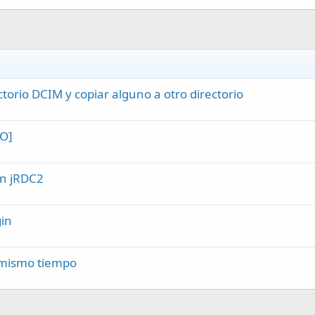
torio DCIM y copiar alguno a otro directorio
DO]
on jRDC2
in
l mismo tiempo