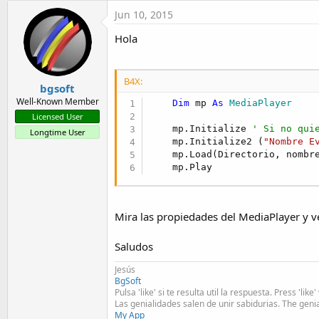
t
Jun 10, 2015
e
Hola
r
B4X:
bgsoft
Well-Known Member
Dim
 mp 
As
 MediaPlayer
Licensed User
    mp.Initialize 
' Si no qui
Longtime User
    mp.Initialize2 (
"Nombre E
    mp.Load(Directorio, nombre
    mp.Play
Mira las propiedades del MediaPlayer y ve
Saludos
Jesús
BgSoft
Pulsa 'like' si te resulta util la respuesta. Press 'lik
Las genialidades salen de unir sabidurias. The geni
My App