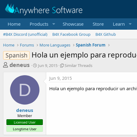
Home
Products
Showcase
Store
Learn
#B4X Discord (unofficial)
B4X Facebook Group
B4X Github
Home
Forums
More Languages
Spanish Forum
Hola un ejemplo para reprodu
Spanish
T
S
S
deneus
Jun 9, 2015
Similar Threads
t
i
h
a
m
Jun 9, 2015
r
r
i
D
t
l
e
Hola un ejemplo para reproducir un arc
d
a
a
a
r
d
t
T
e
h
s
deneus
r
Member
t
e
Licensed User
a
a
Longtime User
d
r
s