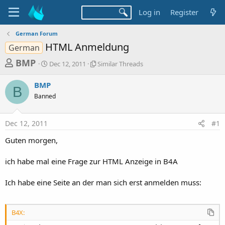
Log in
Register
German Forum
HTML Anmeldung
German
T
S
S
BMP
Dec 12, 2011
Similar Threads
t
i
h
a
m
BMP
r
r
i
B
Banned
t
l
e
d
a
a
a
r
Dec 12, 2011
#1
d
t
T
e
h
s
Guten morgen,
r
t
e
a
ich habe mal eine Frage zur HTML Anzeige in B4A
a
d
r
s
Ich habe eine Seite an der man sich erst anmelden muss:
t
e
r
B4X: