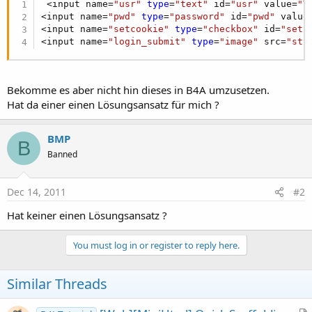
 <input name=
"usr"
type
=
"text"
 id=
"usr"
 value=
"T
<input name=
"pwd"
type
=
"password"
 id=
"pwd"
 value
<input name=
"setcookie"
type
=
"checkbox"
 id=
"setc
<input name=
"login_submit"
type
=
"image"
 src=
"sty
Bekomme es aber nicht hin dieses in B4A umzusetzen.
Hat da einer einen Lösungsansatz für mich ?
BMP
B
Banned
Dec 14, 2011
#2
Hat keiner einen Lösungsansatz ?
You must log in or register to reply here.
Similar Threads