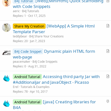
[Web][MiniHtml] Quick Scaffolding
B4J Tutorial
r
with Code Snippets
t
aeric
B4J Tutorials
i
Replies
1
Oct 17, 2025
c
[WebApp] A Simple Html
l
Share My Creation
r
Template Parser
e
t
teddybear
B4J Share Your Creations
i
Replies
20
Jun 7, 2023
c
Dynamic plain HTML form
l
B4J Code Snippet
r
web-page
e
t
peacemaker
B4J Code Snippets
i
Replies
0
Aug 31, 2022
c
Accessing third party Jar with
l
Android Tutorial
r
#Additionaljar and JavaObject - Picasso
e
t
Erel
Tutorials & Examples
i
Replies
78
Apr 10, 2017
c
S
[java] Creating libraries for
l
Android Tutorial
t
B4A
e