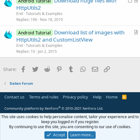
Download huge files with
Android Tutorial
t
o
r
HttpUtils2
i
c
t
Erel
Tutorials & Examples
o
k
i
Replies
196
Nov 18, 2019
n
e
c
Download list of images with
d
l
Android Tutorial
r
HttpUtils2 and CustomListView
e
t
Erel
Tutorials & Examples
i
Replies
10
Jan 2, 2015
c
l
Facebook
Twitter
Reddit
Pinterest
Tumblr
WhatsApp
Email
Link
Share:
e
Italian Forum
Contact us
Terms and rules
Privacy policy
Help
Home
R
S
S
®
Community platform by XenForo
© 2010-2021 XenForo Ltd.
This site uses cookies to help personalise content, tailor your experience and to
keep you logged in if you register.
By continuing to use this site, you are consenting to our use of cookies.
Accept
Learn more…