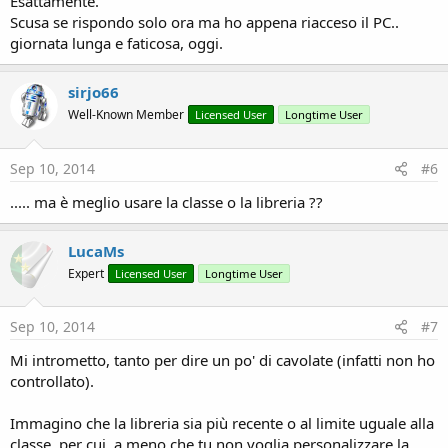
Esattamente.
Scusa se rispondo solo ora ma ho appena riacceso il PC..
giornata lunga e faticosa, oggi.
sirjo66
Well-Known Member
Licensed User
Longtime User
Sep 10, 2014
#6
..... ma è meglio usare la classe o la libreria ??
LucaMs
Expert
Licensed User
Longtime User
Sep 10, 2014
#7
Mi intrometto, tanto per dire un po' di cavolate (infatti non ho
controllato).
Immagino che la libreria sia più recente o al limite uguale alla
classe, per cui, a meno che tu non voglia personalizzare la