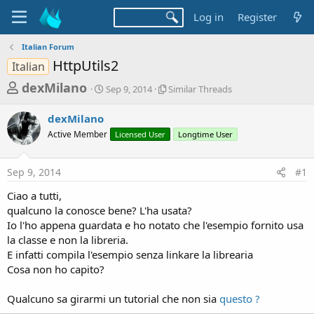
Log in
Register
Italian Forum
HttpUtils2
Italian
T
S
S
dexMilano
Sep 9, 2014
Similar Threads
t
i
h
a
m
dexMilano
r
r
i
Active Member
t
Licensed User
l
Longtime User
e
d
a
a
a
r
Sep 9, 2014
#1
d
t
T
e
h
s
Ciao a tutti,
r
t
qualcuno la conosce bene? L'ha usata?
e
a
Io l'ho appena guardata e ho notato che l'esempio fornito usa
a
d
la classe e non la libreria.
r
s
E infatti compila l'esempio senza linkare la librearia
t
Cosa non ho capito?
e
r
Qualcuno sa girarmi un tutorial che non sia
questo ?