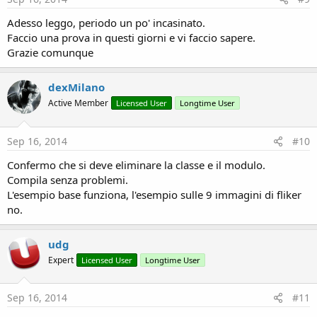
:
Adesso leggo, periodo un po' incasinato.
Faccio una prova in questi giorni e vi faccio sapere.
Grazie comunque
dexMilano
Active Member
Licensed User
Longtime User
Sep 16, 2014
#10
Confermo che si deve eliminare la classe e il modulo.
Compila senza problemi.
L'esempio base funziona, l'esempio sulle 9 immagini di fliker
no.
udg
Expert
Licensed User
Longtime User
Sep 16, 2014
#11