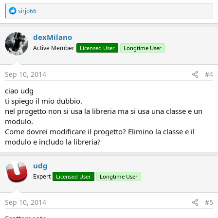
R
sirjo66
e
a
c
dexMilano
t
Active Member
Licensed User
Longtime User
i
o
n
s
Sep 10, 2014
#4
:
ciao udg
ti spiego il mio dubbio.
nel progetto non si usa la libreria ma si usa una classe e un
modulo.
Come dovrei modificare il progetto? Elimino la classe e il
modulo e includo la libreria?
udg
Expert
Licensed User
Longtime User
Sep 10, 2014
#5