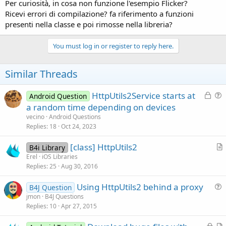
Per curiosità, in cosa non funzione l'esempio Flicker?
Ricevi errori di compilazione? fa riferimento a funzioni
presenti nella classe e poi rimosse nella libreria?
You must log in or register to reply here.
Similar Threads
L
HttpUtils2Service starts at
Android Question
o
u
a random time depending on devices
c
e
vecino
Android Questions
k
s
Replies
18
Oct 24, 2023
e
t
[class] HttpUtils2
d
i
B4i Library
r
Erel
iOS Libraries
o
Replies
25
Aug 30, 2016
t
n
i
Using HttpUtils2 behind a proxy
B4J Question
c
u
jmon
B4J Questions
l
Replies
10
Apr 27, 2015
e
e
s
L