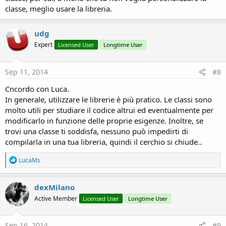
classe, meglio usare la libreria.
udg
Expert
Licensed User
Longtime User
Sep 11, 2014
#8
Cncordo con Luca.
In generale, utilizzare le librerie è più pratico. Le classi sono
molto utili per studiare il codice altrui ed eventualmente per
modificarlo in funzione delle proprie esigenze. Inoltre, se
trovi una classe ti soddisfa, nessuno può impedirti di
compilarla in una tua libreria, quindi il cerchio si chiude..
R
LucaMs
e
a
c
dexMilano
t
Active Member
Licensed User
Longtime User
i
o
n
s
Sep 16, 2014
#9