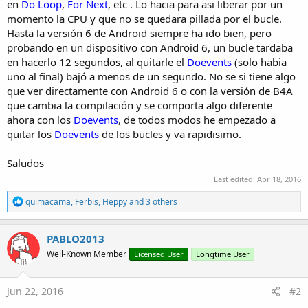
r
en
Do Loop
,
For Next
, etc . Lo hacia para asi liberar por un
momento la CPU y que no se quedara pillada por el bucle.
Hasta la versión 6 de Android siempre ha ido bien, pero
probando en un dispositivo con Android 6, un bucle tardaba
en hacerlo 12 segundos, al quitarle el
Doevents
(solo habia
uno al final) bajó a menos de un segundo. No se si tiene algo
que ver directamente con Android 6 o con la versión de B4A
que cambia la compilación y se comporta algo diferente
ahora con los
Doevents
, de todos modos he empezado a
quitar los
Doevents
de los bucles y va rapidisimo.
Saludos
Last edited:
Apr 18, 2016
R
quimacama
,
Ferbis
,
Heppy
and 3 others
e
a
c
PABLO2013
t
Well-Known Member
Licensed User
Longtime User
i
o
n
s
Jun 22, 2016
#2
: