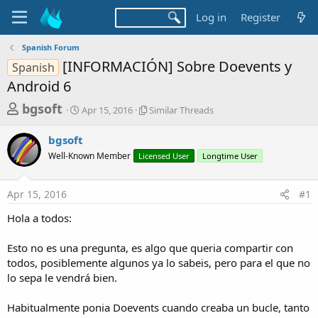
Log in
Register
Spanish Forum
[INFORMACIÓN] Sobre Doevents y
Spanish
Android 6
T
S
S
bgsoft
Apr 15, 2016
Similar Threads
t
i
h
a
m
bgsoft
r
r
i
Well-Known Member
t
Licensed User
l
Longtime User
e
d
a
a
a
r
Apr 15, 2016
#1
d
t
T
e
h
s
Hola a todos:
r
t
e
a
Esto no es una pregunta, es algo que queria compartir con
a
d
todos, posiblemente algunos ya lo sabeis, pero para el que no
r
s
lo sepa le vendrá bien.
t
e
Habitualmente ponia Doevents cuando creaba un bucle, tanto