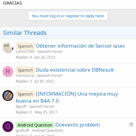
GRACIAS
You must log in or register to reply here.
Similar Threads
Obtener información de Sensor laser.
Spanish
carlos7000
Spanish Forum
Replies
4
Jun 26, 2023
Duda existencial sobre DBResult
Spanish
R
roerGarcia
Spanish Forum
Replies
3
Jul 30, 2022
[INFORMACIÓN] Una mejora muy
Spanish
buena en B4A 7.0
bgsoft
Spanish Forum
Replies
0
May 25, 2017
Doevents problem
Android Question
G
u
grafsoft
Android Questions