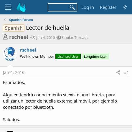
Log in
Register
Spanish Forum
Lector de huella
Spanish
T
S
S
rscheel
Jan 4, 2016
Similar Threads
t
i
h
a
m
rscheel
r
r
i
Well-Known Member
t
Licensed User
l
Longtime User
e
d
a
a
a
r
Jan 4, 2016
#1
d
t
T
e
h
s
Estimados,
r
t
e
a
Alguien tendrá conocimiento si existe una librería, para
a
d
utilizar un lector de huella externo al móvil, por ejemplo
r
s
conectado por bluetooth.
t
e
Saludos.
r