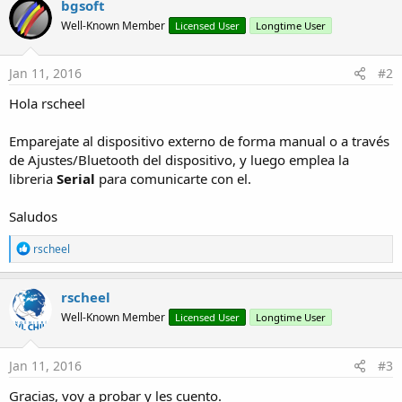
bgsoft
Well-Known Member
Licensed User
Longtime User
Jan 11, 2016
#2
Hola rscheel
Emparejate al dispositivo externo de forma manual o a través
de Ajustes/Bluetooth del dispositivo, y luego emplea la
libreria
Serial
para comunicarte con el.
Saludos
R
rscheel
e
a
c
rscheel
t
Well-Known Member
Licensed User
Longtime User
i
o
n
s
Jan 11, 2016
#3
:
Gracias, voy a probar y les cuento.