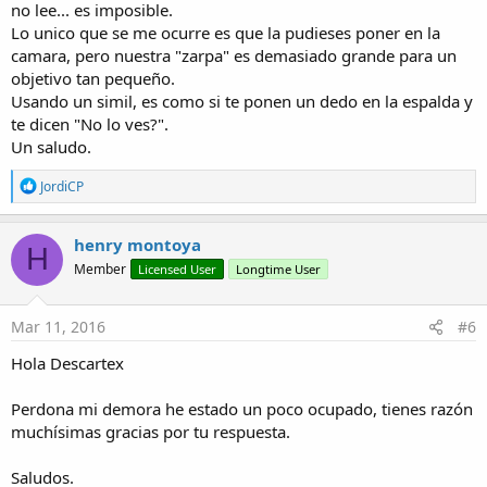
no lee... es imposible.
Lo unico que se me ocurre es que la pudieses poner en la
camara, pero nuestra "zarpa" es demasiado grande para un
objetivo tan pequeño.
Usando un simil, es como si te ponen un dedo en la espalda y
te dicen "No lo ves?".
Un saludo.
R
JordiCP
e
a
c
henry montoya
H
t
Member
Licensed User
Longtime User
i
o
n
s
Mar 11, 2016
#6
:
Hola Descartex
Perdona mi demora he estado un poco ocupado, tienes razón
muchísimas gracias por tu respuesta.
Saludos.