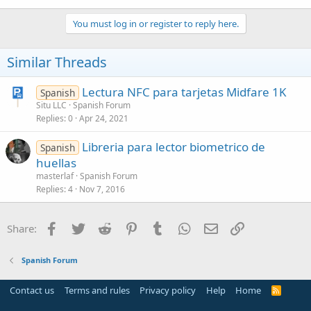
You must log in or register to reply here.
Similar Threads
Lectura NFC para tarjetas Midfare 1K
Spanish
Situ LLC
Spanish Forum
Replies
0
Apr 24, 2021
Libreria para lector biometrico de
Spanish
huellas
masterlaf
Spanish Forum
Replies
4
Nov 7, 2016
Facebook
Twitter
Reddit
Pinterest
Tumblr
WhatsApp
Email
Link
Share:
Spanish Forum
Contact us
Terms and rules
Privacy policy
Help
Home
R
S
S