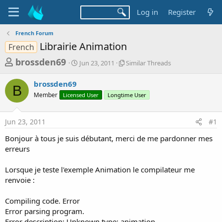
Log in
Register
French Forum
Librairie Animation
French
T
S
S
brossden69
Jun 23, 2011
Similar Threads
t
i
h
a
m
brossden69
r
r
i
B
Member
Licensed User
t
Longtime User
l
e
d
a
a
a
r
Jun 23, 2011
#1
d
t
T
e
h
s
Bonjour à tous je suis débutant, merci de me pardonner mes
r
t
erreurs
e
a
a
d
Lorsque je teste l'exemple Animation le compilateur me
r
s
renvoie :
t
e
Compiling code. Error
r
Error parsing program.
Error description: Unknown type: animation