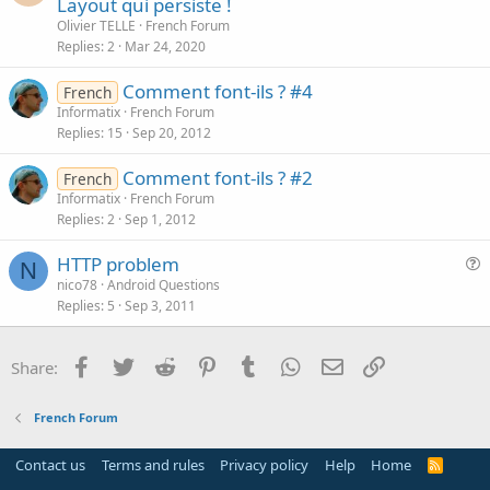
Layout qui persiste !
Olivier TELLE
French Forum
Replies
2
Mar 24, 2020
Comment font-ils ? #4
French
Informatix
French Forum
Replies
15
Sep 20, 2012
Comment font-ils ? #2
French
Informatix
French Forum
Replies
2
Sep 1, 2012
HTTP problem
N
u
nico78
Android Questions
Replies
5
Sep 3, 2011
e
s
t
Facebook
Twitter
Reddit
Pinterest
Tumblr
WhatsApp
Email
Link
Share:
i
o
French Forum
n
Contact us
Terms and rules
Privacy policy
Help
Home
R
S