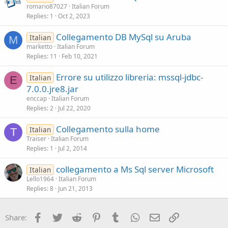
romario87027
Italian Forum
Replies
1
Oct 2, 2023
Collegamento DB MySql su Aruba
Italian
M
marketto
Italian Forum
Replies
11
Feb 10, 2021
Errore su utilizzo libreria: mssql-jdbc-
Italian
E
7.0.0.jre8.jar
enccap
Italian Forum
Replies
2
Jul 22, 2020
Collegamento sulla home
Italian
T
Traiser
Italian Forum
Replies
1
Jul 2, 2014
collegamento a Ms Sql server Microsoft
Italian
Lello1964
Italian Forum
Replies
8
Jun 21, 2013
Facebook
Twitter
Reddit
Pinterest
Tumblr
WhatsApp
Email
Link
Share: