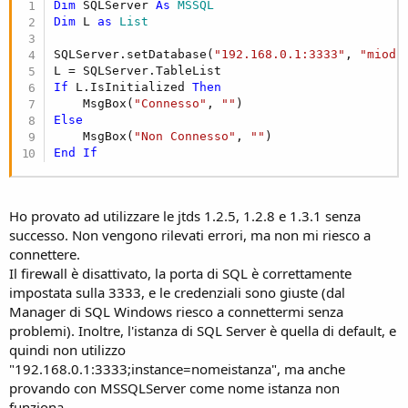
Dim
 SQLServer 
As
 MSSQL
Dim
 L 
as
 List
SQLServer.setDatabase(
"192.168.0.1:3333"
, 
"miodb
If
 L.IsInitialized 
Then
    MsgBox(
"Connesso"
, 
""
Else
    MsgBox(
"Non Connesso"
, 
""
End
If
Ho provato ad utilizzare le jtds 1.2.5, 1.2.8 e 1.3.1 senza
successo. Non vengono rilevati errori, ma non mi riesco a
connettere.
Il firewall è disattivato, la porta di SQL è correttamente
impostata sulla 3333, e le credenziali sono giuste (dal
Manager di SQL Windows riesco a connettermi senza
problemi). Inoltre, l'istanza di SQL Server è quella di default, e
quindi non utilizzo
"192.168.0.1:3333;instance=nomeistanza", ma anche
provando con MSSQLServer come nome istanza non
funziona.