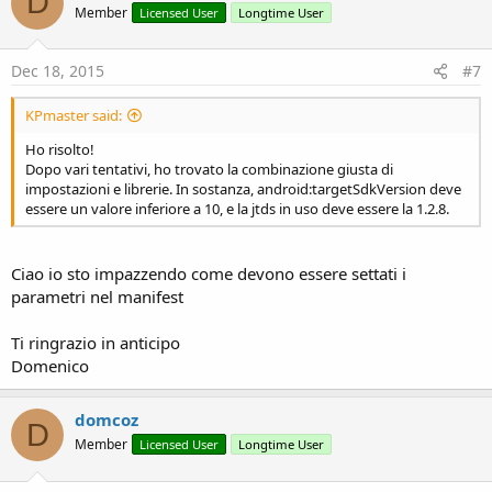
D
Member
Licensed User
Longtime User
Dec 18, 2015
#7
KPmaster said:
Ho risolto!
Dopo vari tentativi, ho trovato la combinazione giusta di
impostazioni e librerie. In sostanza, android:targetSdkVersion deve
essere un valore inferiore a 10, e la jtds in uso deve essere la 1.2.8.
Ciao io sto impazzendo come devono essere settati i
parametri nel manifest
Ti ringrazio in anticipo
Domenico
domcoz
D
Member
Licensed User
Longtime User