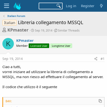
Log in
Register
Italian Forum
Libreria collegamento MSSQL
Italian
T
S
S
KPmaster
Sep 19, 2014
Similar Threads
t
i
h
a
m
KPmaster
r
r
i
K
Member
Licensed User
t
Longtime User
l
e
d
a
a
a
r
Sep 19, 2014
#1
d
t
T
e
h
s
Ciao a tutti,
r
t
vorrei iniziare ad utilizzare la libreria di collegamento a
e
a
MSSQL, ma non riesco ad effettuare il collegamento al server.
a
d
r
s
Il codice che utilizzo è il seguente
t
e
r
B4X: