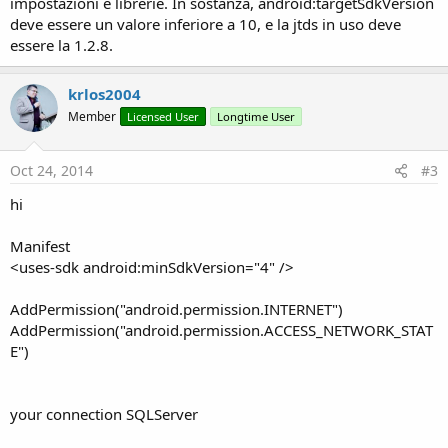
impostazioni e librerie. In sostanza, android:targetSdkVersion
deve essere un valore inferiore a 10, e la jtds in uso deve
essere la 1.2.8.
krlos2004
Member
Licensed User
Longtime User
Oct 24, 2014
#3
hi
Manifest
<uses-sdk android:minSdkVersion="4" />
AddPermission("android.permission.INTERNET")
AddPermission("android.permission.ACCESS_NETWORK_STAT
E")
your connection SQLServer