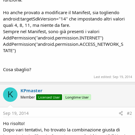
Ho anche provato a modificare il Manifest, sia togliendo
android:targetSdkVersion="14" che impostando altri valori
quali 4, 8, 11, ma niente da fare.
Sempre nel Manifest, sono già presenti i valori
AddPermission("android.permission.INTERNET")
AddPermission("android.permission.ACCESS_NETWORK_S
TATE")
Cosa sbaglio?
Last edited:
Sep 19, 2014
KPmaster
K
Member
Licensed User
Longtime User
Sep 19, 2014
#2
Ho risolto!
Dopo vari tentativi, ho trovato la combinazione giusta di