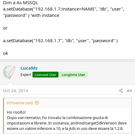
Dim a As MSSQL
a.setDatabase("192.168.1.7;instance=NAME", "db", "user",
"password" ) 'with instance
or
a.setDatabase("192.168.1.7", "db", "user", "password" )
ok
LucaMs
Expert
Licensed User
Longtime User
Oct 24, 2014
#4
KPmaster said:
Ho risolto!
Dopo vari tentativi, ho trovato la combinazione giusta di
impostazioni e librerie. In sostanza, android:targetSdkVersion deve
essere un valore inferiore a 10, e la jtds in uso deve essere la 1.2.8.