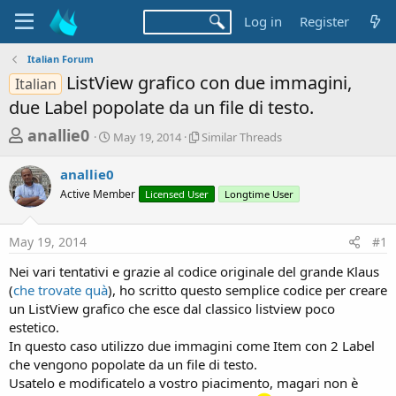
Log in
Register
Italian Forum
ListView grafico con due immagini,
Italian
due Label popolate da un file di testo.
T
S
S
anallie0
May 19, 2014
Similar Threads
t
i
h
a
m
anallie0
r
r
i
Active Member
t
Licensed User
l
Longtime User
e
d
a
a
a
r
May 19, 2014
#1
d
t
T
e
h
s
Nei vari tentativi e grazie al codice originale del grande Klaus
r
t
(
che trovate quà
), ho scritto questo semplice codice per creare
e
a
un ListView grafico che esce dal classico listview poco
a
d
estetico.
r
s
In questo caso utilizzo due immagini come Item con 2 Label
t
che vengono popolate da un file di testo.
e
Usatelo e modificatelo a vostro piacimento, magari non è