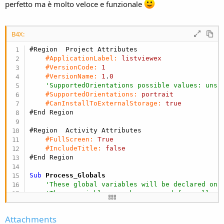
r
perfetto ma è molto veloce e funzionale
B4X:
#Region  Project Attributes
#ApplicationLabel:
listviewex
#VersionCode:
1
#VersionName:
1
.
0
'SupportedOrientations possible values: unsp
#SupportedOrientations:
portrait
#CanInstallToExternalStorage:
true
#End Region
#Region  Activity Attributes
#FullScreen:
True
#IncludeTitle:
false
#End Region
Sub
 Process_Globals
'These global variables will be declared onc
'These variables can be accessed from all mo
End
Sub
Attachments