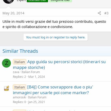
May 20, 2014
#3
Utile in molti versi grazie del tuo prezioso contributo, questo
e spirito di collaborazione e condivisione.
You must log in or register to reply here.
Sub
 crealista
'scrolllista.Panel.RemoveAllViews  ' Write t
Similar Threads
Dim
 Bitmap1 
As
 Bitmap
Dim
 Panel0 
As
 Panel
App guida su percorsi storici (itinerari su
Dim
 PanelTop, PanelHeight  
As
 Int
Italian
Z
Dim
 lista 
As
 List
mappe storiche)
zava
Italian Forum
    lista=
File
.ReadList(
File
.DirAssets,
"listlabe
Replies
2
Mar 1, 2024
[B4J] Come sovrappore due o piu'
Italian
    Bitmap1.Initialize(
File
.DirAssets,
"banner1.p
immagini per usarle poi come marker?
    PanelTop=
1%y
    Panel0=scrolllista.Panel

amorosik
Italian Forum
    Panel0.Color=Colors.argb(
0
,
0
,
0
,
0
)  
'sets the
Replies
0
Jan 25, 2021
For
 i=
0
To
 lista.Size-
1