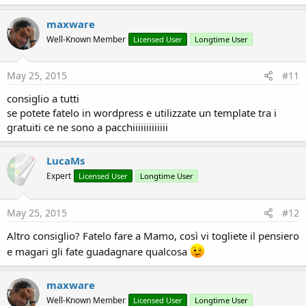
a
c
maxware
t
Well-Known Member
Licensed User
Longtime User
i
o
n
s
May 25, 2015
#11
:
consiglio a tutti
se potete fatelo in wordpress e utilizzate un template tra i
gratuiti ce ne sono a pacchiiiiiiiiiiiii
LucaMs
Expert
Licensed User
Longtime User
May 25, 2015
#12
Altro consiglio? Fatelo fare a Mamo, così vi togliete il pensiero
e magari gli fate guadagnare qualcosa
maxware
Well-Known Member
Licensed User
Longtime User