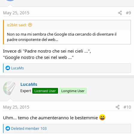
May 25, 2015
#9
iz2bkt said:
Non so ma mi sembra che Google stia cercando di diventare il
padre onnipotente del web...
Invece di "Padre nostro che sei nei cieli ...",
"Google nostro che sei nel web ..."
R
LucaMs
e
a
c
LucaMs
t
Expert
Licensed User
Longtime User
i
o
n
s
May 25, 2015
#10
:
Uhm... temo che aumenteranno le bestemmie
R
Deleted member 103
e