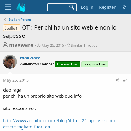
Log in
Register
Italian Forum
OT : Per chi ha un sito web e non lo
Italian
sapesse
T
S
S
maxware
May 25, 2015
Similar Threads
t
i
h
a
m
maxware
r
r
i
Well-Known Member
t
Licensed User
l
Longtime User
e
d
a
a
a
r
May 25, 2015
#1
d
t
T
e
h
s
ciao raga
r
t
per chi ha un proprio sito web due info
e
a
a
d
sito responsivo :
r
s
t
http://www.archibuzz.com/blog/il-tu...-21-aprile-rischi-di-
e
essere-tagliato-fuori-da