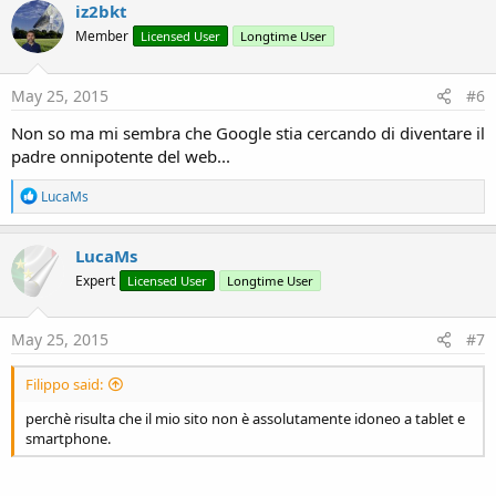
iz2bkt
Member
Licensed User
Longtime User
May 25, 2015
#6
Non so ma mi sembra che Google stia cercando di diventare il
padre onnipotente del web...
R
LucaMs
e
a
c
LucaMs
t
Expert
Licensed User
Longtime User
i
o
n
s
May 25, 2015
#7
:
Filippo said:
perchè risulta che il mio sito non è assolutamente idoneo a tablet e
smartphone.