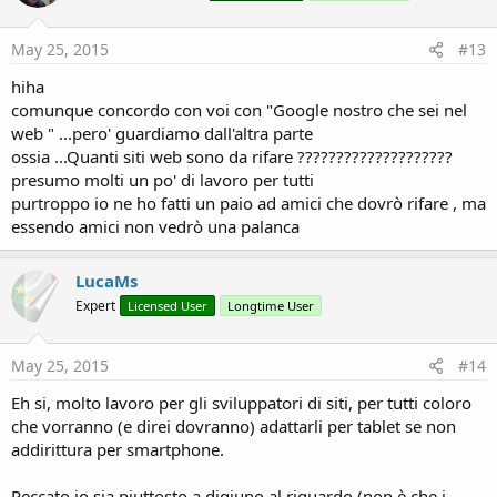
May 25, 2015
#13
hiha
comunque concordo con voi con "Google nostro che sei nel
web " ...pero' guardiamo dall'altra parte
ossia ...Quanti siti web sono da rifare ????????????????????
presumo molti un po' di lavoro per tutti
purtroppo io ne ho fatti un paio ad amici che dovrò rifare , ma
essendo amici non vedrò una palanca
LucaMs
Expert
Licensed User
Longtime User
May 25, 2015
#14
Eh si, molto lavoro per gli sviluppatori di siti, per tutti coloro
che vorranno (e direi dovranno) adattarli per tablet se non
addirittura per smartphone.
Peccato io sia piuttosto a digiuno al riguardo (non è che i