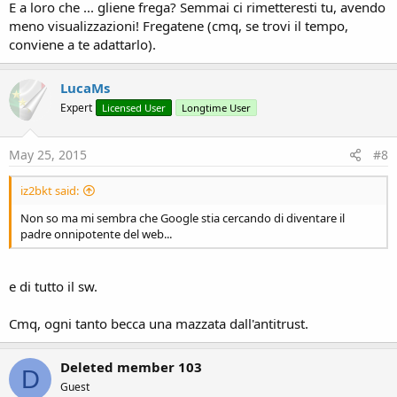
E a loro che ... gliene frega? Semmai ci rimetteresti tu, avendo
meno visualizzazioni! Fregatene (cmq, se trovi il tempo,
conviene a te adattarlo).
LucaMs
Expert
Licensed User
Longtime User
May 25, 2015
#8
iz2bkt said:
Non so ma mi sembra che Google stia cercando di diventare il
padre onnipotente del web...
e di tutto il sw.
Cmq, ogni tanto becca una mazzata dall'antitrust.
Deleted member 103
D
Guest