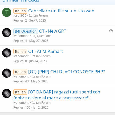
Cancellare un file su un sito web
Italian
T
toro1950
Italian Forum
Replies
2
Sep 7, 2025
OT - New GPT
B4J Question
u
ivanomonti
B4J Questions
Replies
4
May 27, 2025
e
s
OT - AI MIASmart
Italian
t
ivanomonti
Italian Forum
i
Replies
8
Jun 14, 2023
o
n
[OT] [PHP] CHI DI VOI CONOSCE PHP?
Italian
ivanomonti
Italian Forum
Replies
43
May 5, 2023
[OT DA BAR] ragazzi tutti spenti con
Italian
febbre o siete al mare a scassezzare!!!
ivanomonti
Italian Forum
Replies
155
Jan 2, 2025