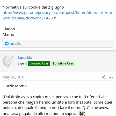
r
Normativa sui cookie dal 2 giugno
http://www.garanteprivacy.it/web/guest/home/docweb/-/doc
web-display/docweb/2142939
Ciaooo
Mamo
R
LucaMs
e
a
c
LucaMs
t
Expert
Licensed User
Longtime User
i
o
n
s
May 25, 2015
#2
:
Grazie Mamo.
(Dal titolo avevo capito male, pensavo che tu ti riferissi alle
persona che magari hanno un sito a loro insaputa, come quel
politico, del quale è meglio non fare il nome QUI, che aveva
una casa pagata da altri ma non lo sapeva
)