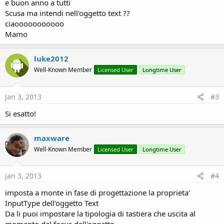
e buon anno a tutti
Scusa ma intendi nell'oggetto text ??
ciaooooooooooo
Mamo
luke2012
Well-Known Member
Licensed User
Longtime User
Jan 3, 2013
#3
Si esatto!
maxware
Well-Known Member
Licensed User
Longtime User
Jan 3, 2013
#4
imposta a monte in fase di progettazione la proprieta'
InputType dell'oggetto Text
Da li puoi impostare la tipologia di tastiera che uscita al