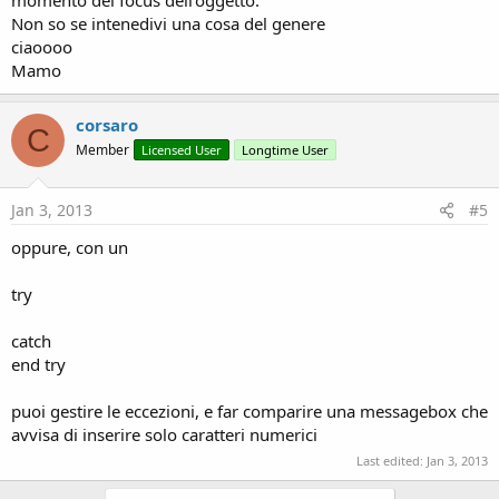
momento del focus dell'oggetto.
Non so se intenedivi una cosa del genere
ciaoooo
Mamo
corsaro
C
Member
Licensed User
Longtime User
Jan 3, 2013
#5
oppure, con un
try
catch
end try
puoi gestire le eccezioni, e far comparire una messagebox che
avvisa di inserire solo caratteri numerici
Last edited:
Jan 3, 2013