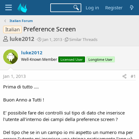
Log in
Register
Italian Forum
Preference Screen
Italian
T
S
S
luke2012
Jan 1, 2013
Similar Threads
t
i
h
a
m
luke2012
r
r
i
Well-Known Member
t
Licensed User
l
Longtime User
e
d
a
a
a
r
Jan 1, 2013
#1
d
t
T
e
h
s
Prima di tutto ....
r
t
e
a
Buon Anno a Tutti !
a
d
r
s
E' possibile fare dei controlli sul tipo di dato che inserisce
t
l'utente all'interno dei campi della preference screen ?
e
r
Del tipo che se in un campo io mi aspetto un numero ma per
errore l'utente mi inserisce una stringa praticamente l'app và