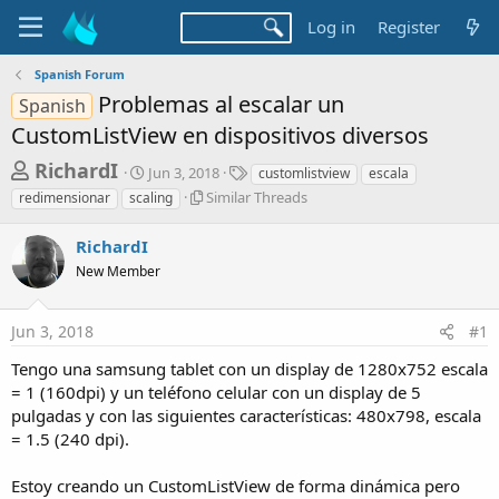
Log in
Register
Spanish Forum
Problemas al escalar un
Spanish
CustomListView en dispositivos diversos
T
S
T
RichardI
Jun 3, 2018
customlistview
escala
t
a
h
S
Similar Threads
redimensionar
scaling
a
g
i
r
r
s
m
RichardI
t
e
i
d
New Member
l
a
a
a
d
t
r
e
Jun 3, 2018
#1
s
T
h
t
Tengo una samsung tablet con un display de 1280x752 escala
r
a
= 1 (160dpi) y un teléfono celular con un display de 5
e
pulgadas y con las siguientes características: 480x798, escala
r
a
d
= 1.5 (240 dpi).
t
s
e
Estoy creando un CustomListView de forma dinámica pero