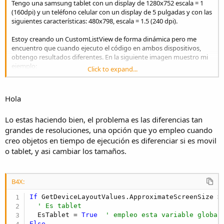
Tengo una samsung tablet con un display de 1280x752 escala = 1
(160dpi) y un teléfono celular con un display de 5 pulgadas y con las
Sub
 Activity_Pause
(UserClosed 
As
 Boolean
siguientes características: 480x798, escala = 1.5 (240 dpi).
End
Sub
Estoy creando un CustomListView de forma dinámica pero me
Sub
 btnSumatoria_Click
encuentro que cuando ejecuto el código en ambos dispositivos,
End
Sub
obtengo resultados diferentes. En la siguiente imagen muestro mi
ejemplo:
Sub
 btnSalir_Click
Click to expand...
View attachment 68573
End
Sub
Hola
En la parte central del diseñador estoy agregando el control antes
Sub
 tracking_EnterPressed
mencionado. Estoy usando un tamaño de 2dip x 166dip x 270dip x
If
 tracking.Text <> 
""
Then
Lo estas haciendo bien, el problema es las diferencias tan
222dip. si lo ejecuto en el celular queda perfecto, pero cuando paso
sTrackings.Add(CreateListItem(tracking.text, sTr
a la tablet, me lo coloca encima de los controles "imageview1" y
grandes de resoluciones, una opción que yo empleo cuando
End
If
"lbltracking".
creo objetos en tiempo de ejecución es diferenciar si es movil
tracking.text = 
""
o tablet, y asi cambiar los tamaños.
El código que tengo escrito para este programa es:
End
Sub
Sub
 CreateListItem
(Text 
As
 String
, Width 
As
 Int
,
B4X:
B4X:
Dim
 p 
As
 Panel
p.Initialize(
""
)

If
 GetDeviceLayoutValues.ApproximateScreenSize >
#Region  Activity Attributes
' Es tablet
#FullScreen:
True
Dim
 lbl 
As
 Label
  EsTablet = 
True
' empleo esta variable global
#IncludeTitle:
False
lbl.Initialize(
""
)

Else