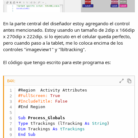
En la parte central del diseñador estoy agregando el control
antes mencionado. Estoy usando un tamaño de 2dip x 166dip
x 270dip x 222dip. si lo ejecuto en el celular queda perfecto,
pero cuando paso a la tablet, me lo coloca encima de los
controles "imageview1" y "lbltracking".
El código que tengo escrito para este programa es:
B4X:
#Region  Activity Attributes
#FullScreen:
True
#IncludeTitle:
False
#End Region
Sub
 Process_Globals
Type
 tTrackings (lTracking 
As
 String
Dim
 Trackings 
As
 tTrackings
End
Sub