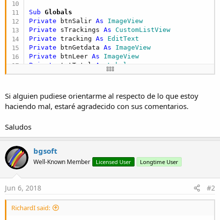
Sub
 Globals
Private
 btnSalir 
As
 ImageView
Private
 sTrackings 
As
 CustomListView
Private
 tracking 
As
 EditText
Private
 btnGetdata 
As
 ImageView
Private
 btnLeer 
As
 ImageView
Private
 txtTotal 
As
 Label
' color naranja.RGB(255,105,10)
' color verde  .RGB(22,112,0)
Private
 lblTracking 
As
 Label
Si alguien pudiese orientarme al respecto de lo que estoy
Private
 Label4 
As
 Label
haciendo mal, estaré agradecido con sus comentarios.
End
Sub
Saludos
Sub
 Activity_Create
(FirstTime 
As
 Boolean
)

Activity.LoadLayout(
"AppLeeManifiestos"
)

sTrackings.Initialize(
Me
,
"sTrackings"
)

bgsoft
sTrackings.AsView.Color = Colors.White

Well-Known Member
Licensed User
Longtime User
Activity.AddView(sTrackings.AsView,
20dip
,
166dip
,
tracking.RequestFocus

Jun 6, 2018
#2
End
Sub
Sub
 Activity_Resume
RichardI said:
End
Sub