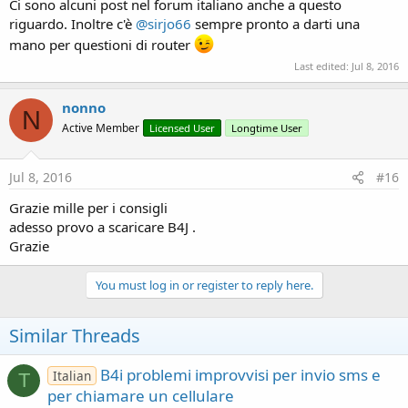
Ci sono alcuni post nel forum italiano anche a questo
riguardo. Inoltre c'è
@sirjo66
sempre pronto a darti una
mano per questioni di router
Last edited:
Jul 8, 2016
nonno
N
Active Member
Licensed User
Longtime User
Jul 8, 2016
#16
Grazie mille per i consigli
adesso provo a scaricare B4J .
Grazie
You must log in or register to reply here.
Similar Threads
B4i problemi improvvisi per invio sms e
Italian
T
per chiamare un cellulare