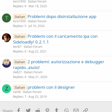
toro1950
Italian Forum
Replies
9
Mar 18, 2025
Problemi dopo disinstallazione app
Italian
T
toro1950
Italian Forum
Replies
5
Jul 10, 2024
Problemi con il caricamento ipa con
Italian
Sideloadly! 0.2.1.1
ken87
Italian Forum
Replies
0
Aug 22, 2021
2 problemi: autorizzazione e debugger
Italian
rapido..aiuto!
skill27
Italian Forum
Replies
4
May 21, 2020
problemi con il designer
Italian
Z
zamb
Italian Forum
Replies
7
Aug 25, 2019
Facebook
Twitter
Reddit
Pinterest
Tumblr
WhatsApp
Email
Link
Share: