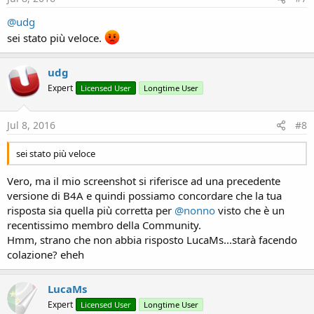
@udg
sei stato più veloce.
udg
Expert
Licensed User
Longtime User
Jul 8, 2016
#8
sei stato più veloce
Vero, ma il mio screenshot si riferisce ad una precedente
versione di B4A e quindi possiamo concordare che la tua
risposta sia quella più corretta per
@nonno
visto che è un
recentissimo membro della Community.
Hmm, strano che non abbia risposto LucaMs...starà facendo
colazione? eheh
LucaMs
Expert
Licensed User
Longtime User