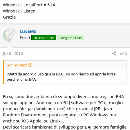
Winsock1.LocalPort = 514
Winsock1.Listen
Grazie
LucaMs
Expert
Licensed User
Longtime User
Jul 8, 2016
#15
nonno said:
infatti da android uso quella B4A, B4J non riesco ad aprirla forse
perché io ho B4A.
Eh si, sono due ambienti di sviluppo diversi; inoltre, con B4A
sviluppi app per Android, con B4J software per PC o, meglio,
produci file .jar (simili agli .exe) che, grazie al JRE - Java
Runtime Environment, puoi eseguire su PC Windows ma
anche su iOS Apple, su Linux...
Devi scaricare l'ambiente di sviluppo per B4J (sempre famiglia