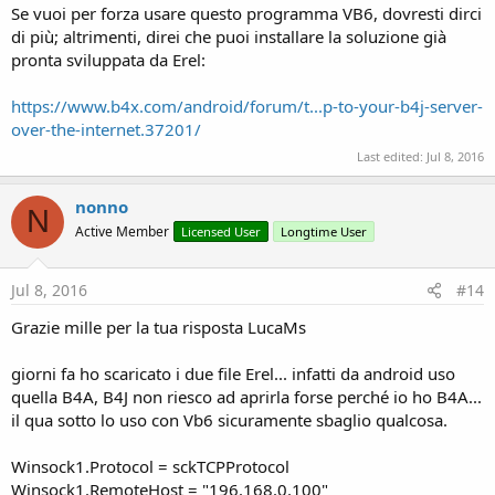
Se vuoi per forza usare questo programma VB6, dovresti dirci
di più; altrimenti, direi che puoi installare la soluzione già
pronta sviluppata da Erel:
https://www.b4x.com/android/forum/t...p-to-your-b4j-server-
over-the-internet.37201/
Last edited:
Jul 8, 2016
nonno
N
Active Member
Licensed User
Longtime User
Jul 8, 2016
#14
Grazie mille per la tua risposta LucaMs
giorni fa ho scaricato i due file Erel... infatti da android uso
quella B4A, B4J non riesco ad aprirla forse perché io ho B4A...
il qua sotto lo uso con Vb6 sicuramente sbaglio qualcosa.
Winsock1.Protocol = sckTCPProtocol
Winsock1.RemoteHost = "196.168.0.100"