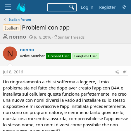
Log in
Register
Italian Forum
Problemi con app
Italian
T
S
S
nonno
Jul 8, 2016
Similar Threads
t
i
h
a
m
nonno
r
r
i
N
Active Member
t
Licensed User
l
Longtime User
e
d
a
a
a
r
Jul 8, 2016
#1
d
t
T
e
h
s
Un ringraziamento a chi si sofferma a leggere, il mio
r
t
problema sta nel fatto che dopo aver creato l'app con B4A e
e
a
installata sul cellulare questa funziona perfettamente, ne creo
a
d
una nuova con nomi diversi la vado ad installare sullo stesso
r
s
dispositivo e mi sovrascrive l'app installata precedentemente.
t
non sono un programmatore, e nemmeno tanto giovincello,
e
questa cosa mi sembra assurda, comprensibile se l'app avesse
r
lo stesso nome, con nomi diversi come possibile che non
posso avere le app presenti?