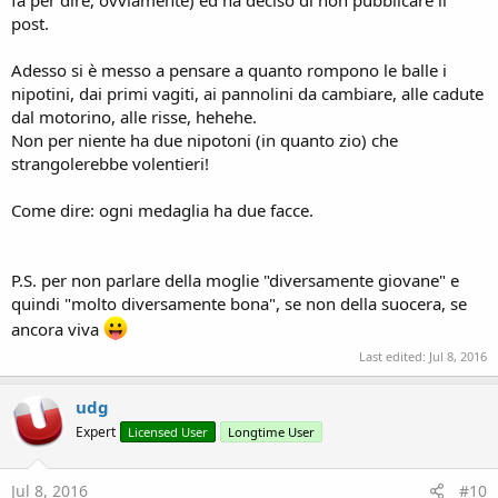
fa per dire, ovviamente) ed ha deciso di non pubblicare il
post.
Adesso si è messo a pensare a quanto rompono le balle i
nipotini, dai primi vagiti, ai pannolini da cambiare, alle cadute
dal motorino, alle risse, hehehe.
Non per niente ha due nipotoni (in quanto zio) che
strangolerebbe volentieri!
Come dire: ogni medaglia ha due facce.
P.S. per non parlare della moglie "diversamente giovane" e
quindi "molto diversamente bona", se non della suocera, se
ancora viva
Last edited:
Jul 8, 2016
udg
Expert
Licensed User
Longtime User
Jul 8, 2016
#10