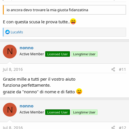
io ancora devo trovare la mia giusta fidanzatina
E con questa scusa le prova tutte..
R
LucaMs
e
a
c
nonno
N
t
Active Member
Licensed User
Longtime User
i
o
n
s
Jul 8, 2016
#11
:
Grazie mille a tutti per il vostro aiuto
funziona perfettamente.
grazie da "nonno" di nome e di fatto
nonno
N
Active Member
Licensed User
Longtime User
Jul 8, 2016
#12