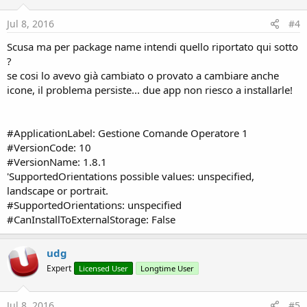
Jul 8, 2016
#4
Scusa ma per package name intendi quello riportato qui sotto
?
se cosi lo avevo già cambiato o provato a cambiare anche
icone, il problema persiste... due app non riesco a installarle!
#ApplicationLabel: Gestione Comande Operatore 1
#VersionCode: 10
#VersionName: 1.8.1
'SupportedOrientations possible values: unspecified,
landscape or portrait.
#SupportedOrientations: unspecified
#CanInstallToExternalStorage: False
udg
Expert
Licensed User
Longtime User
Jul 8, 2016
#5