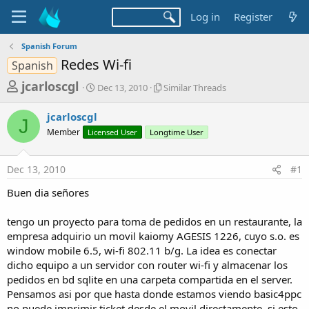
Log in
Register
Spanish Forum
Redes Wi-fi
Spanish
T
S
S
jcarloscgl
Dec 13, 2010
Similar Threads
t
i
h
a
m
jcarloscgl
r
r
i
J
Member
Licensed User
t
Longtime User
l
e
d
a
a
a
r
Dec 13, 2010
#1
d
t
T
e
h
s
Buen dia señores
r
t
e
a
tengo un proyecto para toma de pedidos en un restaurante, la
a
d
empresa adquirio un movil kaiomy AGESIS 1226, cuyo s.o. es
r
s
window mobile 6.5, wi-fi 802.11 b/g. La idea es conectar
t
dicho equipo a un servidor con router wi-fi y almacenar los
e
pedidos en bd sqlite en una carpeta compartida en el server.
r
Pensamos asi por que hasta donde estamos viendo basic4ppc
no puede imprimir ticket desde el movil directamente, si esto