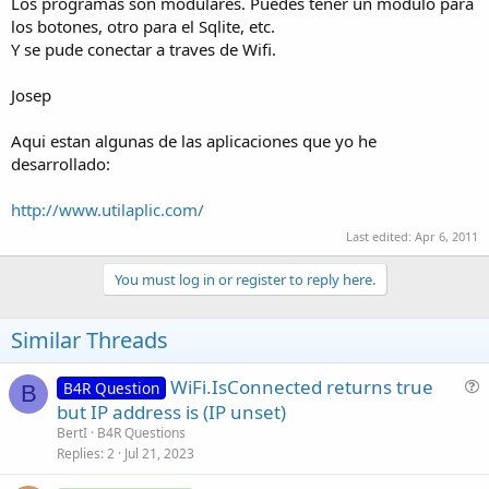
Los programas son modulares. Puedes tener un modulo para
los botones, otro para el Sqlite, etc.
Y se pude conectar a traves de Wifi.
Josep
Aqui estan algunas de las aplicaciones que yo he
desarrollado:
http://www.utilaplic.com/
Last edited:
Apr 6, 2011
You must log in or register to reply here.
Similar Threads
WiFi.IsConnected returns true
B4R Question
B
u
but IP address is (IP unset)
e
BertI
B4R Questions
s
Replies
2
Jul 21, 2023
t