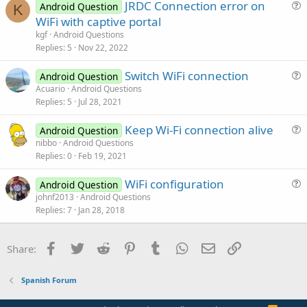
JRDC Connection error on
i
Android Question
K
u
WiFi with captive portal
o
e
n
kgf
Android Questions
s
Replies
5
Nov 22, 2022
t
Switch WiFi connection
i
Android Question
u
Acuario
Android Questions
o
Replies
5
Jul 28, 2021
e
n
s
Keep Wi-Fi connection alive
Android Question
t
u
nibbo
Android Questions
i
Replies
0
Feb 19, 2021
e
o
s
n
WiFi configuration
Android Question
t
u
johnf2013
Android Questions
i
Replies
7
Jan 28, 2018
e
o
s
n
t
Facebook
Twitter
Reddit
Pinterest
Tumblr
WhatsApp
Email
Link
Share:
i
o
Spanish Forum
n