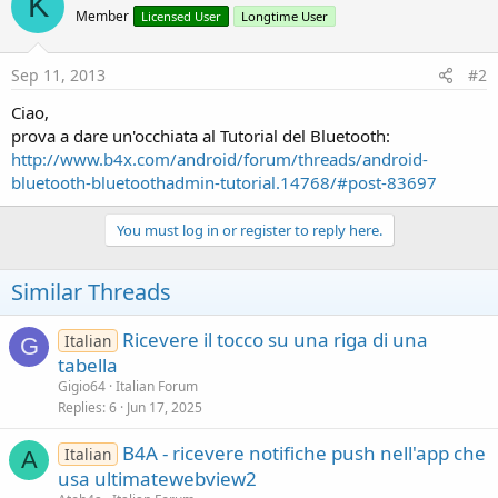
K
r
Member
Licensed User
Longtime User
Sep 11, 2013
#2
Ciao,
prova a dare un'occhiata al Tutorial del Bluetooth:
http://www.b4x.com/android/forum/threads/android-
bluetooth-bluetoothadmin-tutorial.14768/#post-83697
You must log in or register to reply here.
Similar Threads
Ricevere il tocco su una riga di una
Italian
G
tabella
Gigio64
Italian Forum
Replies
6
Jun 17, 2025
B4A - ricevere notifiche push nell'app che
Italian
A
usa ultimatewebview2