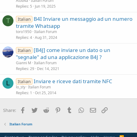
Atob4a
Italian Forum
Replies
5
Jun 19, 2025
B4I Inviare un messaggio ad un numero
Italian
T
tramite Whatsapp
toro1950
Italian Forum
Replies
4
Aug 31, 2024
[B4J] come inviare un dato o un
Italian
"segnale" ad una applicazione B4J ?
Gianni M
Italian Forum
Replies
29
Dec 14, 2021
Inviare e riceve dati tramite NFC
Italian
L
lo_sty
Italian Forum
Replies
1
Oct 25, 2014
Facebook
Twitter
Reddit
Pinterest
Tumblr
WhatsApp
Email
Link
Share:
Italian Forum