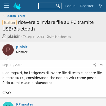
Log in
Register
Italian Forum
ricevere o inviare file su PC tramite
Italian
USB/Bluetooth
T
S
S
plaisir
Sep 11, 2013
Similar Threads
t
i
h
a
m
plaisir
r
r
i
P
Member
t
l
e
d
a
a
a
r
Sep 11, 2013
#1
d
t
T
e
h
s
Ciao ragazzi, ho l'esigenza di inviare file di testo e leggere file
r
t
di testo su PC, considerando che non ho WiFI come posso
e
a
farlo tramite USB o Bluetooth?
a
d
r
s
CIAO
t
e
KPmaster