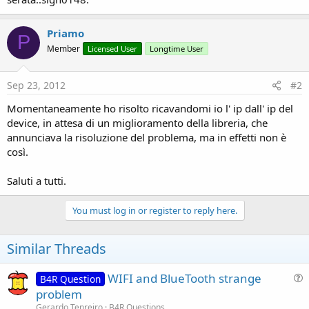
Priamo
P
Member
Licensed User
Longtime User
Sep 23, 2012
#2
Momentaneamente ho risolto ricavandomi io l' ip dall' ip del
device, in attesa di un miglioramento della libreria, che
annunciava la risoluzione del problema, ma in effetti non è
così.
Saluti a tutti.
You must log in or register to reply here.
Similar Threads
WIFI and BlueTooth strange
B4R Question
u
problem
e
Gerardo Tenreiro
B4R Questions