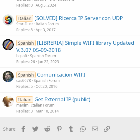
s
Replies
0
Aug 5, 2024
t
[SOLVED] Ricerca IP Server con UDP
i
Italian
Star-Dust
Italian Forum
o
Replies
8
Apr 3, 2017
n
[LIBRERIA] Simple WIFI library Updated
Spanish
V.3.07 05-09-2018
bgsoft
Spanish Forum
Replies
26
Jan 22, 2023
Comunicacion WIFI
Spanish
cas6678
Spanish Forum
Replies
5
Oct 20, 2016
Get External IP (public)
Italian
maXim
Italian Forum
Replies
3
Mar 10, 2014
Facebook
Twitter
Reddit
Pinterest
Tumblr
WhatsApp
Email
Link
Share: