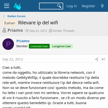
Log in
Register
Italian Forum
Rilevare ip del wifi
Italian
T
S
S
Priamo
Sep 22, 2012
Similar Threads
t
i
h
a
m
Priamo
r
r
i
P
Member
t
Licensed User
l
Longtime User
e
d
a
a
a
r
Sep 22, 2012
#1
d
t
T
e
h
s
Ciao a tutti,
r
t
come da oggetto, ho utilizzato la libreria network, con il
e
a
metodo GetMyWifiIp, il quale dovrebbe restituire l'ip della
a
d
rete wifi, mentre invece restituisce l'ip del device nella wifi.
r
s
Non so se deve funzionare cosi' questo metodo, ma da come
t
ho letto i vari post non mi sembra. Vorrei sapere se qualcuno
e
di voi è riuscito a farlo funzionare , se c'è un modo diverso per
r
ottenere questo benedetto ip. Grazie a tutti, buona
serata.:sign0148: