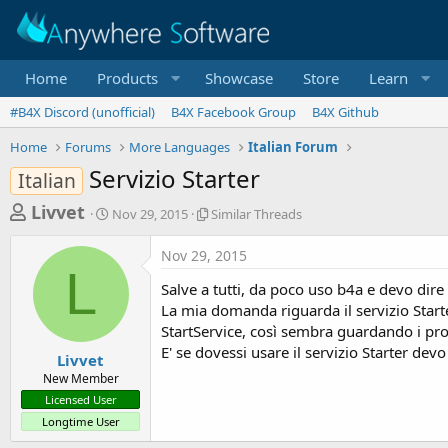
Home
Products
Showcase
Store
Learn
#B4X Discord (unofficial)
B4X Facebook Group
B4X Github
Home
Forums
More Languages
Italian Forum
Servizio Starter
Italian
T
S
S
Livvet
Nov 29, 2015
Similar Threads
t
i
h
a
m
Nov 29, 2015
r
r
i
L
t
l
e
Salve a tutti, da poco uso b4a e devo dire
d
a
a
La mia domanda riguarda il servizio Start
a
r
StartService, così sembra guardando i proc
d
t
T
E' se dovessi usare il servizio Starter de
e
h
s
Livvet
r
New Member
t
e
Licensed User
a
a
Longtime User
d
r
s