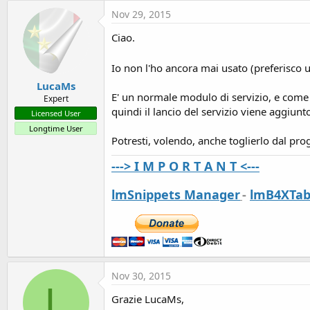
t
Nov 29, 2015
e
Ciao.
r
Io non l'ho ancora mai usato (preferisco 
LucaMs
E' un normale modulo di servizio, e come 
Expert
quindi il lancio del servizio viene aggiu
Licensed User
Longtime User
Potresti, volendo, anche toglierlo dal pr
---> I M P O R T A N T <---
lmSnippets Manager
-
lmB4XTab
Nov 30, 2015
L
Grazie LucaMs,