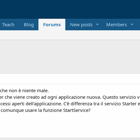
Teach
Blog
Forums
New posts
Members
 che non è niente male.
er che viene creato ad ogni applicazione nuova. Questo servizio 
essi aperti dell'applicazione. C'è differenza tra il servizio Start
vo comunque usare la funzione StartService?