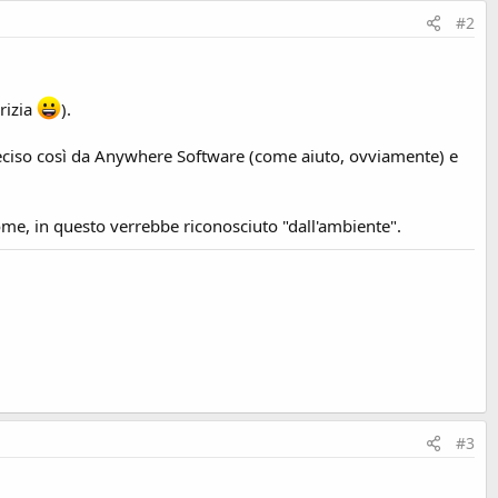
#2
rizia
).
 deciso così da Anywhere Software (come aiuto, ovviamente) e
ome, in questo verrebbe riconosciuto "dall'ambiente".
#3