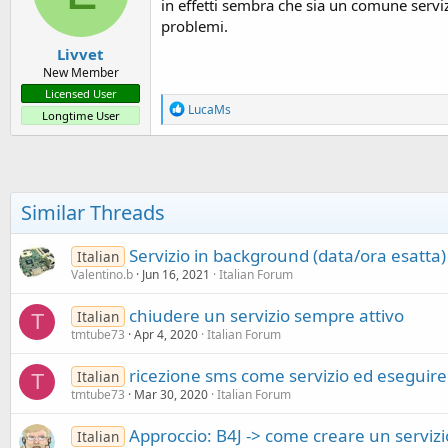
in effetti sembra che sia un comune servi
problemi.
Livvet
New Member
Licensed User
R
LucaMs
Longtime User
e
a
c
t
i
o
Similar Threads
n
s
:
Servizio in background (data/ora esatta) 
Italian
Valentino.b
Jun 16, 2021
Italian Forum
chiudere un servizio sempre attivo
Italian
T
tmtube73
Apr 4, 2020
Italian Forum
ricezione sms come servizio ed eseguir
Italian
T
tmtube73
Mar 30, 2020
Italian Forum
Approccio: B4J -> come creare un serviz
Italian