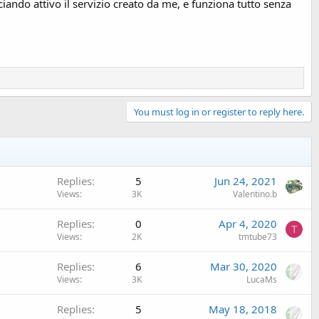
ando attivo il servizio creato da me, e funziona tutto senza
You must log in or register to reply here.
Replies
5
Jun 24, 2021
Views
3K
Valentino.b
Replies
0
Apr 4, 2020
T
Views
2K
tmtube73
Replies
6
Mar 30, 2020
Views
3K
LucaMs
Replies
5
May 18, 2018