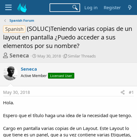
Log in
Register
Spanish Forum
(SOLUC)Teniendo varias copias de un
Spanish
layout en pantalla ¿Puedo acceder a sus
elementos por su nombre?
T
S
S
Seneca
May 30, 2018
Similar Threads
t
i
h
a
m
Seneca
r
r
i
Active Member
t
Licensed User
l
e
d
a
a
a
r
May 30, 2018
#1
d
t
T
e
h
s
Hola.
r
t
e
a
Espero que el título haga una idea de la necesidad que tengo.
a
d
r
s
Cargo en pantalla varias copias de un Layout. Este Layout lo
t
que tiene es un panel, que a su vez contiene varias Etiquetas,