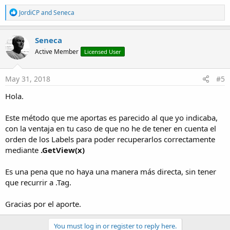
R
JordiCP
and
Seneca
e
a
c
Seneca
t
Active Member
Licensed User
i
o
n
s
May 31, 2018
#5
:
Hola.
Este método que me aportas es parecido al que yo indicaba,
con la ventaja en tu caso de que no he de tener en cuenta el
orden de los Labels para poder recuperarlos correctamente
mediante
.GetView(x)
Es una pena que no haya una manera más directa, sin tener
que recurrir a .Tag.
Gracias por el aporte.
You must log in or register to reply here.