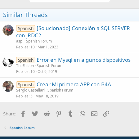
Similar Threads
[Solucionado] Conexión a SQL SERVER
Spanish
con jRDC2
aspi
Spanish Forum
Replies
10
Mar 1, 2023
Error en Mysql en algunos dispositivos
Spanish
TheFalcon
Spanish Forum
Replies
10
Oct 9, 2019
Crear Mi primera APP con B4A
Spanish
Sergio Castellari
Spanish Forum
Replies
5
May 18, 2019
Facebook
Twitter
Reddit
Pinterest
Tumblr
WhatsApp
Email
Link
Share:
Spanish Forum