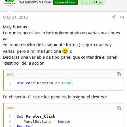
Well-Known Member
Licensed User
Longtime User
May 31, 2018
#4
Muy buenas.
Lo que tu necesitas lo he implementado en varias ocasiones
ya.
Yo lo he resuelto de la siguiente forma ( seguro que hay
varias, pero a mi me funciona
):
Declaras una variable de tipo panel que contendrá el panel
"destino" de la accion:
B4X:
Dim
 PanelDestino 
as
 Panel
En el evento Click de los paneles, le asigno el destino:
B4X:
Sub
 Paneles_Click
   PanelDestino = 
Sender
End
Sub