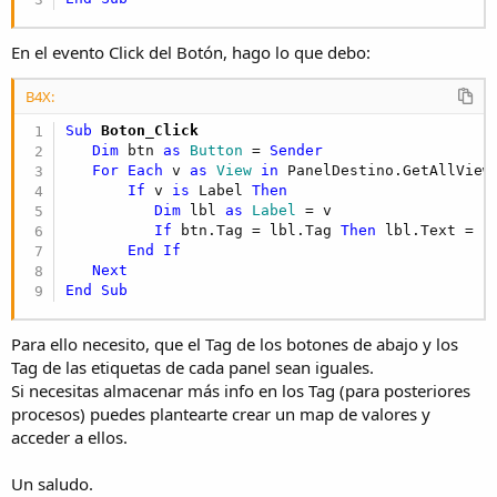
En el evento Click del Botón, hago lo que debo:
B4X:
Sub
 Boton_Click
Dim
 btn 
as
 Button
 = 
Sender
For
Each
 v 
as
 View
in
 PanelDestino.GetAllViews
If
 v 
is
 Label 
Then
Dim
 lbl 
as
 Label
 = v

If
 btn.Tag = lbl.Tag 
Then
 lbl.Text = Ed
End
If
Next
End
Sub
Para ello necesito, que el Tag de los botones de abajo y los
Tag de las etiquetas de cada panel sean iguales.
Si necesitas almacenar más info en los Tag (para posteriores
procesos) puedes plantearte crear un map de valores y
acceder a ellos.
Un saludo.