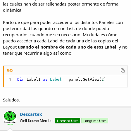
e
las cuales han de ser rellenadas posteriormente de forma
r
dinámica.
Parto de que para poder acceder a los distintos Paneles con
posterioridad los guardo en un List, de donde puedo
recuperarlos cuando me sea necesario. Mi duda es cómo
puedo acceder a cada Label de cada una de las copias del
Layout
usando el nombre de cada uno de esos Label
, y no
tener que recurrir a algo así como:
B4X:
Dim
 Label1 
as
 Label
 = panel.GetView(
2
)
Saludos.
Descartex
Well-Known Member
Licensed User
Longtime User