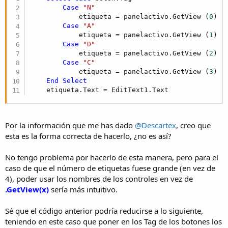
Case
"N"
            etiqueta = panelactivo.GetView (
0
)

Case
"A"
            etiqueta = panelactivo.GetView (
1
)

Case
"D"
            etiqueta = panelactivo.GetView (
2
)

Case
"C"
            etiqueta = panelactivo.GetView (
3
)

End
Select
    etiqueta.Text = EditText1.Text
Por la información que me has dado
@Descartex
, creo que
esta es la forma correcta de hacerlo, ¿no es así?
No tengo problema por hacerlo de esta manera, pero para el
caso de que el número de etiquetas fuese grande (en vez de
4), poder usar los nombres de los controles en vez de
.GetView(x)
sería más intuitivo.
Sé que el código anterior podría reducirse a lo siguiente,
teniendo en este caso que poner en los Tag de los botones los