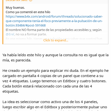
Muy buenas.
Como ya comenté en este hilo
https://www.b4x.com/android/forum/threads/solucionado-saber-
que-componente-tenía-el-foco-previamente-a-la-pulsación-de-un-
botón.93484/#post-591668
El nombre NO forma parte de las propiedades accesibles y, según
@Erel
, no va a formar parte.
En ese mismo hilo, tienes una solución para saber que control has
Click to expand...
accedido.
Un saludo.
Ya había leído este hilo y aunque la consulta no es igual que la
mía, es parecida.
He creado un ejemplo para explicar mi duda. En el ejemplo he
cargado en pantalla 4 copias de un panel que contiene a su
vez 4 etiquetas. Luego tenemos un Editbox y cuatro botones.
Cada botón estará relacionado con cada una de las 4
etiquetas.
La idea es seleccionar como activo una de los 4 paneles,
luego escribir algo en el Editbox y posteriormente pulsar uno