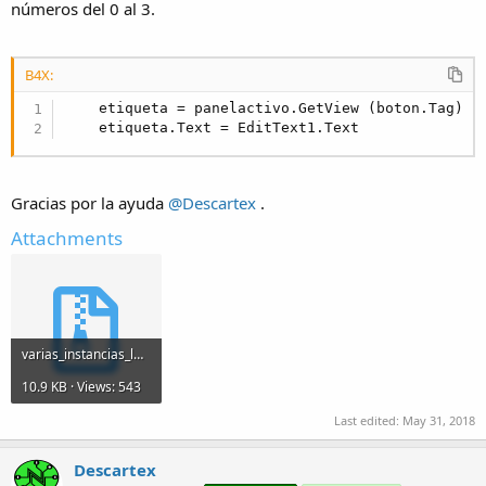
números del 0 al 3.
B4X:
    etiqueta = panelactivo.GetView (boton.Tag)

    etiqueta.Text = EditText1.Text
Gracias por la ayuda
@Descartex
.
Attachments
varias_instancias_layout.zip
10.9 KB · Views: 543
Last edited:
May 31, 2018
Descartex