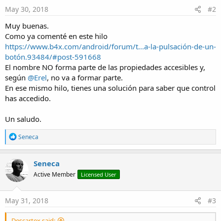
May 30, 2018
#2
Muy buenas.
Como ya comenté en este hilo
https://www.b4x.com/android/forum/t...a-la-pulsación-de-un-
botón.93484/#post-591668
El nombre NO forma parte de las propiedades accesibles y,
según
@Erel
, no va a formar parte.
En ese mismo hilo, tienes una solución para saber que control
has accedido.
Un saludo.
R
Seneca
e
a
c
Seneca
t
Active Member
Licensed User
i
o
n
s
May 31, 2018
#3
:
Descartex said: