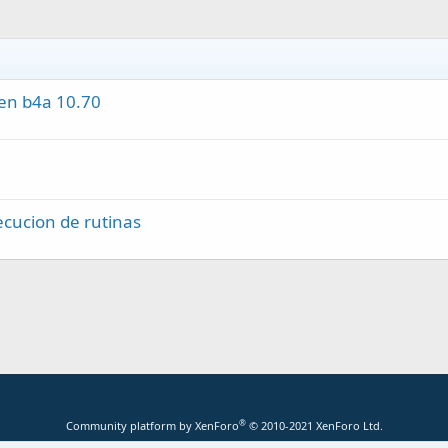
en b4a 10.70
cucion de rutinas
®
Community platform by XenForo
© 2010-2021 XenForo Ltd.