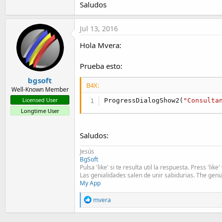
Saludos
t
e
Jul 13, 2016
r
Hola Mvera:
Prueba esto:
bgsoft
B4X:
Well-Known Member
Licensed User
ProgressDialogShow2(
"Consulta
Longtime User
Saludos:
Jesús
BgSoft
Pulsa 'like' si te resulta util la respuesta. Press 'lik
Las genialidades salen de unir sabidurias. The geni
My App
R
mvera
e
a