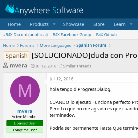
Home
Products
Showcase
Store
Learn
#B4X Discord (unofficial)
B4X Facebook Group
B4X Github
Home
Forums
More Languages
Spanish Forum
[SOLUCIONADO]duda con Pro
Spanish
T
S
S
mvera
Jul 12, 2016
Similar Threads
t
i
h
a
m
Jul 12, 2016
r
r
i
M
t
l
e
hola tengo d ProgressDialog.
d
a
a
a
r
CUANDO lo ejecuto Funciona perfecto Pr
d
t
T
Pero Lo que no me agrada es que cuando 
e
h
s
mvera
r
terminado?.
Active Member
t
e
Licensed User
a
a
Podría ser permanente Hasta Que termine
Longtime User
d
r
s