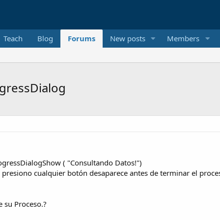
Teach
Blog
Forums
New posts
Members
gressDialog
ogressDialogShow ( "Consultando Datos!")
presiono cualquier botón desaparece antes de terminar el proce
 su Proceso.?