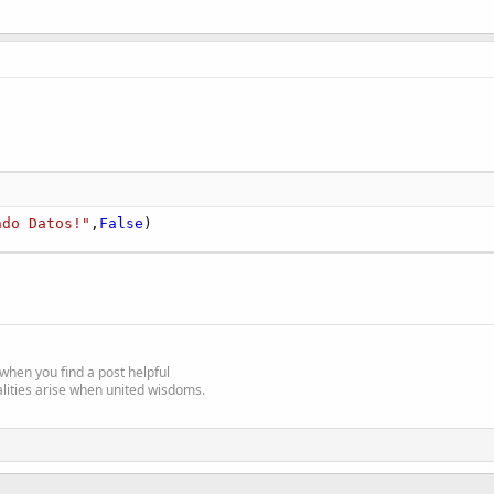
ndo Datos!"
,
False
)
e' when you find a post helpful
alities arise when united wisdoms.