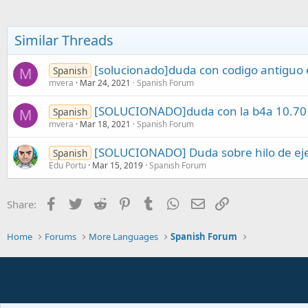
c
t
i
o
Similar Threads
n
s
:
[solucionado]duda con codigo antiguo 
Spanish
M
mvera
Mar 24, 2021
Spanish Forum
[SOLUCIONADO]duda con la b4a 10.70
Spanish
M
mvera
Mar 18, 2021
Spanish Forum
[SOLUCIONADO] Duda sobre hilo de eje
Spanish
Edu Portu
Mar 15, 2019
Spanish Forum
Facebook
Twitter
Reddit
Pinterest
Tumblr
WhatsApp
Email
Link
Share:
Home
Forums
More Languages
Spanish Forum