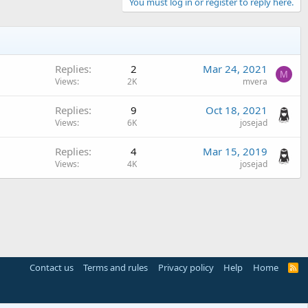
You must log in or register to reply here.
Replies
2
Mar 24, 2021
M
Views
2K
mvera
Replies
9
Oct 18, 2021
Views
6K
josejad
Replies
4
Mar 15, 2019
Views
4K
josejad
Contact us
Terms and rules
Privacy policy
Help
Home
R
S
S