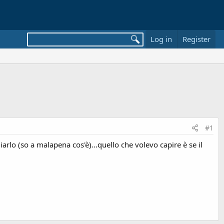
Log in
Register
#1
rlo (so a malapena cos'è)...quello che volevo capire è se il