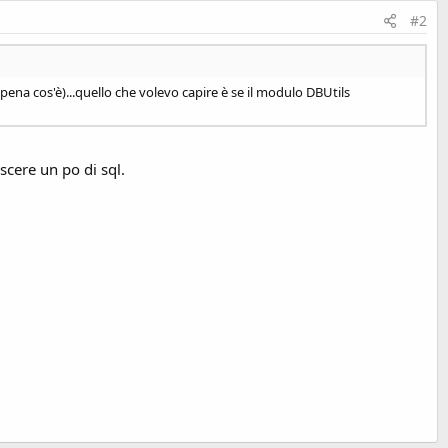
#2
ena cos'è)...quello che volevo capire è se il modulo DBUtils
scere un po di sql.