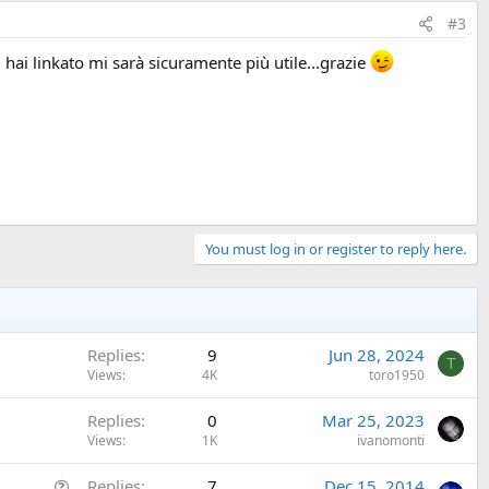
#3
 hai linkato mi sarà sicuramente più utile...grazie
You must log in or register to reply here.
Replies
9
Jun 28, 2024
T
Views
4K
toro1950
Replies
0
Mar 25, 2023
Views
1K
ivanomonti
Q
Replies
7
Dec 15, 2014