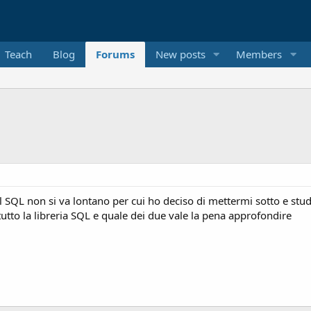
Teach
Blog
Forums
New posts
Members
SQL non si va lontano per cui ho deciso di mettermi sotto e studia
tutto la libreria SQL e quale dei due vale la pena approfondire