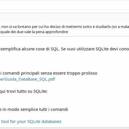
non si va lontano per cui ho deciso di mettermi sotto e studiarlo (so a malap
 e quale dei due vale la pena approfondire
emplifica alcune cose di SQL. Se vuoi utilizzare SQLite devi cono
 i comandi principali senza essere troppo prolisso
one/Guida_DataBase_SQL.pdf
ui trovi tutto su SQLite:
 in modo semplice tutti i comandi
 tool for your SQLite databases