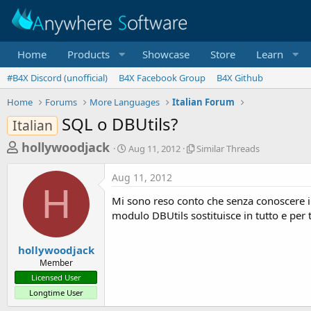
Home
Products
Showcase
Store
Learn
#B4X Discord (unofficial)
B4X Facebook Group
B4X Github
Home
Forums
More Languages
Italian Forum
SQL o DBUtils?
Italian
T
S
S
hollywoodjack
Aug 11, 2012
Similar Threads
t
i
h
a
m
Aug 11, 2012
r
r
i
H
t
l
e
Mi sono reso conto che senza conoscere il 
d
a
a
modulo DBUtils sostituisce in tutto e per 
a
r
d
t
T
e
h
s
hollywoodjack
r
Member
t
e
Licensed User
a
a
Longtime User
d
r
s