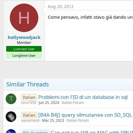
Aug 20, 2012
H
Come pensavo, infatti stavo già dando un'o
hollywoodjack
Member
Licensed User
Longtime User
Similar Threads
Problemi con l'ID di un database in sql
Italian
T
toro1950
Jun 25, 2024
Italian Forum
[B4A B4J] query silmutanee con SD_SQL
Italian
ivanomonti
Mar 25, 2023
Italian Forum
Can not run JAR on MAC with DBUTI
B4J Question