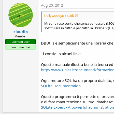
t
Aug 20, 2012
e
r
hollywoodjack said:
Mi sono reso conto che senza conoscere il SQL 
sostituisce in tutto e per tutto la libreria SQL
claudio
Member
Licensed User
DBUtils è semplicemente una libreria che s
Longtime User
Ti consiglio alcuni link:
Questo manuale illustra bene la teoria ed
http://www.uniss.it/documenti/formazi
Ogni motore SQL ha un proprio dialetto, q
SQLite Documentation
Questo programma ti permette di provare
e di fare manutenzione sui tuoi database:
SQLite Expert - A powerful administration