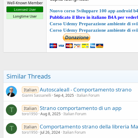
Well-Known Member
Licensed User
Nuovo corso Sviluppare 100 app android b
Longtime User
Pubblicato il libro in italiano B4A per veder
Corso Udemy Preparazione ambiente di svil
Corso Udemy Preparazione ambiente di svi
Similar Threads
Autoscaleall - Comportamento strano
Italian
Gianni Sassanelli
Sep 4, 2025
Italian Forum
Strano comportamento di un app
Italian
T
toro1950
Aug 8, 2025
Italian Forum
Comportamento strano della libreria M
Italian
T
toro1950
Jul 26, 2024
Italian Forum