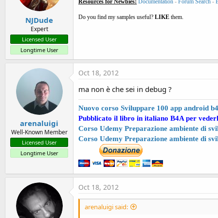
Resources for Newbies:
Documentation
-
Forum Search
-
Do you find my samples useful?
LIKE
them.
NJDude
Expert
Licensed User
Longtime User
Oct 18, 2012
ma non è che sei in debug ?
Nuovo corso Sviluppare 100 app android b
Pubblicato il libro in italiano B4A per veder
arenaluigi
Corso Udemy Preparazione ambiente di svil
Well-Known Member
Corso Udemy Preparazione ambiente di svi
Licensed User
Longtime User
Oct 18, 2012
arenaluigi said: