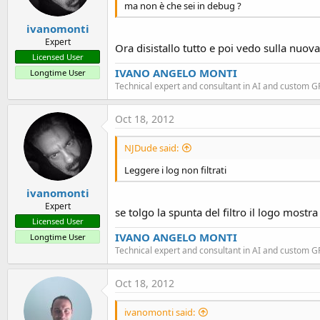
ma non è che sei in debug ?
ivanomonti
Expert
Ora disistallo tutto e poi vedo sulla nuova
Licensed User
IVANO ANGELO MONTI
Longtime User
Technical expert and consultant in AI and custom 
Oct 18, 2012
NJDude said:
Leggere i log non filtrati
ivanomonti
Expert
se tolgo la spunta del filtro il logo most
Licensed User
IVANO ANGELO MONTI
Longtime User
Technical expert and consultant in AI and custom 
Oct 18, 2012
ivanomonti said: