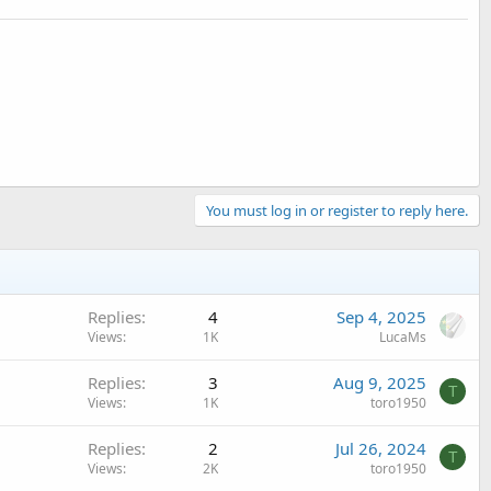
You must log in or register to reply here.
Replies
4
Sep 4, 2025
Views
1K
LucaMs
Replies
3
Aug 9, 2025
T
Views
1K
toro1950
Replies
2
Jul 26, 2024
T
Views
2K
toro1950