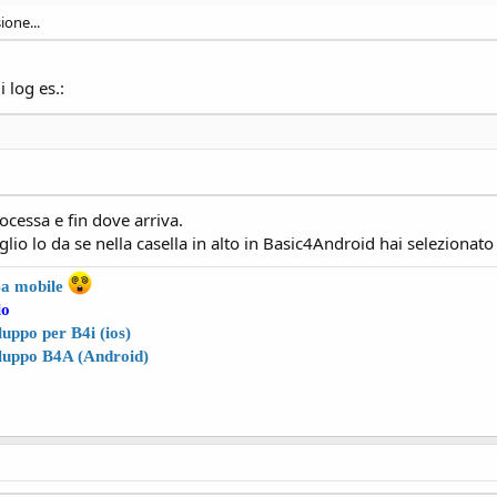
ione...
i log es.:
cessa e fin dove arriva.
io lo da se nella casella in alto in Basic4Android hai selezionato
4a
mobile
lo
uppo per B4i (ios)
luppo B4A (Android)