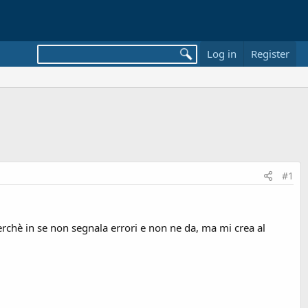
Log in
Register
#1
rchè in se non segnala errori e non ne da, ma mi crea al