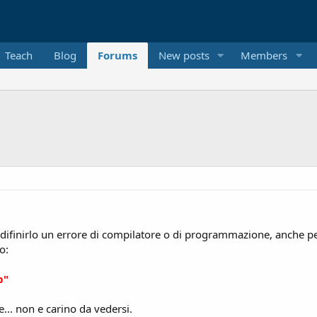
Teach
Blog
Forums
New posts
Members
difinirlo un errore di compilatore o di programmazione, anche pe
o:
b"
e... non e carino da vedersi.