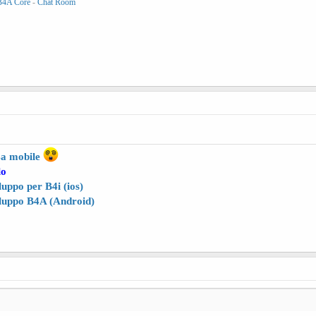
B4A Core
-
Chat Room
4a
mobile
lo
uppo per B4i (ios)
luppo B4A (Android)