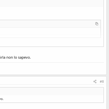
 realise.
irla non lo sapevo.
#8
vo.