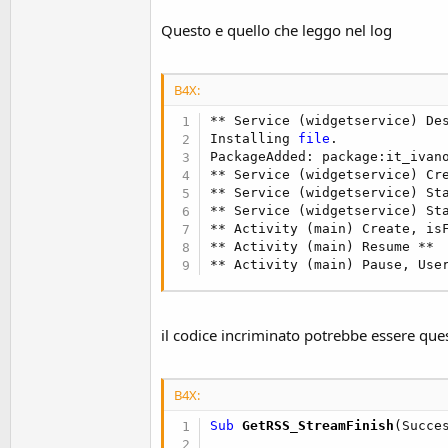
t
Questo e quello che leggo nel log
e
r
B4X:
** Service (widgetservice) Des
Installing 
file
.

PackageAdded: package:it_ivano
** Service (widgetservice) Cre
** Service (widgetservice) Sta
** Service (widgetservice) Sta
** Activity (main) Create, is
** Activity (main) Resume **

** Activity (main) Pause, Use
il codice incriminato potrebbe essere que
B4X:
Sub
 GetRSS_StreamFinish
(Succe