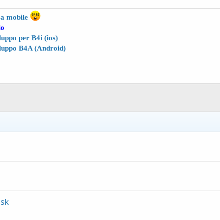
4a
mobile
lo
uppo per B4i (ios)
luppo B4A (Android)
ask