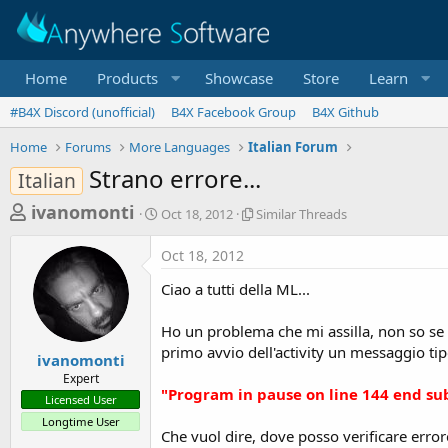
Home
Products
Showcase
Store
Learn
#B4X Discord (unofficial)
B4X Facebook Group
B4X Github
Home
Forums
More Languages
Italian Forum
Strano errore...
Italian
T
S
S
ivanomonti
Oct 18, 2012
Similar Threads
t
i
h
a
m
Oct 18, 2012
r
r
i
t
l
e
Ciao a tutti della ML...
d
a
a
a
r
Ho un problema che mi assilla, non so se 
d
t
T
primo avvio dell'activity un messaggio tip
e
h
s
ivanomonti
r
Expert
t
e
"Program in pause on line 144 end su
Licensed User
a
a
Longtime User
d
r
Che vuol dire, dove posso verificare error
s