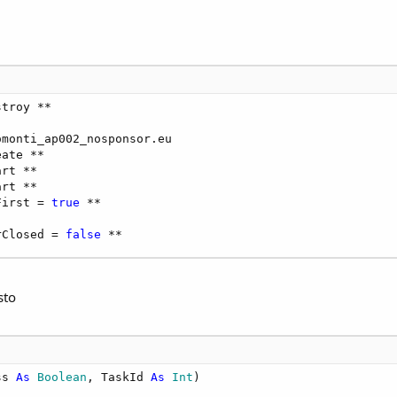
troy **

monti_ap002_nosponsor.eu

ate **

rt **

rt **

First = 
true
 **

rClosed = 
false
 **
sto
ss 
As
 Boolean
, TaskId 
As
 Int
)
