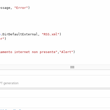
essage, 
"Error"
)

e
.DirDefaultExternal, 
"RSS.xml"
)

er"
)

gamento internet non presente"
,
"Alert"
)

GPT generation