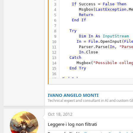
If
 Success = 
False
Then
       Msgbox(
LastException
.M
Return
End
If
Try
Dim
In
As
 InputStream
In
 = 
File
.OpenInput(
Fil
       Parser.Parse(
In
, 
"Pars
In
.Close

Catch
      Msgbox(
"Possibile colle
End
Try
End
Sub
IVANO ANGELO MONTI
Technical expert and consultant in AI and custom 
Oct 18, 2012
Leggere i log non filtrati