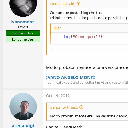
arenaluigi said:
Comunque posta il log che ti da.
Ed infine metti in giro per il codice pezzi di log 
ivanomonti
Expert
B4X:
Licensed User
Log
(
"Sono qui:1"
)
Longtime User
Poi quando esegui vedi i messaggi che processa
Ma un messaggio del genere , se non sbaglio lo 
Molto probabilmente era una versione debug
IVANO ANGELO MONTI
Technical expert and consultant in AI and custom 
Oct 19, 2012
ivanomonti said:
Molto probabilmente era una versione debug, non
arenaluigi
Capita :BangHead: