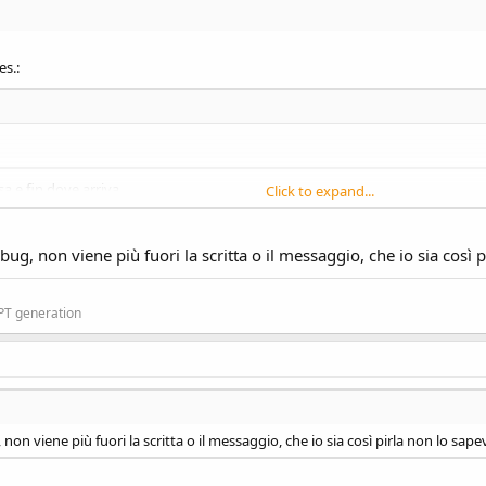
es.:
 e fin dove arriva.
Click to expand...
da se nella casella in alto in Basic4Android hai selezionato debug invece che
, non viene più fuori la scritta o il messaggio, che io sia così p
GPT generation
 viene più fuori la scritta o il messaggio, che io sia così pirla non lo sape