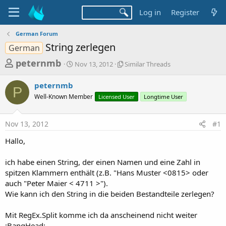
Log in
Register
German Forum
String zerlegen
German
T
S
S
peternmb
Nov 13, 2012
Similar Threads
t
i
h
a
m
peternmb
r
r
i
P
Well-Known Member
t
Licensed User
l
Longtime User
e
d
a
a
a
r
Nov 13, 2012
#1
d
t
T
e
h
s
Hallo,
r
t
e
a
ich habe einen String, der einen Namen und eine Zahl in
a
d
spitzen Klammern enthält (z.B. "Hans Muster <0815> oder
r
s
auch "Peter Maier < 4711 >").
t
Wie kann ich den String in die beiden Bestandteile zerlegen?
e
r
Mit RegEx.Split komme ich da anscheinend nicht weiter
:BangHead: