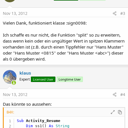
Nov 13, 2012
#3
Vielen Dank, funktioniert klasse :sign0098:
Ich schaffe es nur nicht, die Funktion "split" so zu erweitern,
dass wenn kein oder ein ungültiger Wert in spitzen Klammern
vorhanden ist (z.B. durch einen Tippfehler nur "Hans Muster"
oder "Hans Muster <0815" oder "Hans Muster <abc>") dieser
als 0 übergeben wird.
klaus
Expert
Licensed User
Longtime User
Nov 13, 2012
#4
Das könnte so aussehen:
B4X:
Sub
 Activity_Resume
Dim
 ss1() 
As
 String