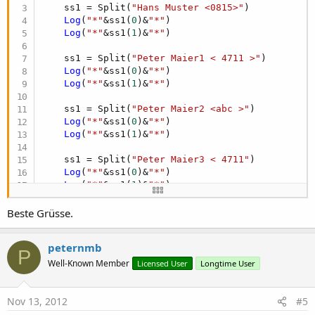
    ss1 = Split(
"Hans Muster <0815>"
)

Log
(
"*"
&ss1(
0
)&
"*"
)

Log
(
"*"
&ss1(
1
)&
"*"
)

    ss1 = Split(
"Peter Maier1 < 4711 >"
)

Log
(
"*"
&ss1(
0
)&
"*"
)

Log
(
"*"
&ss1(
1
)&
"*"
)

    ss1 = Split(
"Peter Maier2 <abc >"
)

Log
(
"*"
&ss1(
0
)&
"*"
)

Log
(
"*"
&ss1(
1
)&
"*"
)

    ss1 = Split(
"Peter Maier3 < 4711"
)

Log
(
"*"
&ss1(
0
)&
"*"
)

Log
(
"*"
&ss1(
1
)&
"*"
)

    ss1 = Split(
"Peter Maier4 4711>"
)

Beste Grüsse.
Log
(
"*"
&ss1(
0
)&
"*"
)

Log
(
"*"
&ss1(
1
)&
"*"
peternmb
End
Sub
P
Well-Known Member
Licensed User
Longtime User
Sub
 Split
(s 
As
 String
) 
As
 String
 ()

Dim
 ss(
2
) 
As
 String
Nov 13, 2012
#5
If
 s.Contains(
"<"
) = 
False
Then