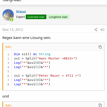
klaus
Expert
Licensed User
Longtime User
Nov 13, 2012
#2
Regex kann eine Lösung sein.
B4X:
Dim
 ss1() 
As
 String
ss1 = Split(
"Hans Muster <0815>"
Log
(
"*"
&ss1(
0
)&
"*"
Log
(
"*"
&ss1(
1
)&
"*"
)

ss1 = Split(
"Peter Maier < 4711 >"
Log
(
"*"
&ss1(
0
)&
"*"
Log
(
"*"
&ss1(
1
)&
"*"
)
und
B4X: