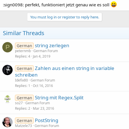
        Msgbox(
"Falsche Eingabe es fehlt '<'"
, 
"
:sign0098: perfekt, funktioniert jetzt genau wie es soll
        ss(
0
) = 
"Fehler"
        ss(
1
) = 
""
You must log in or register to reply here.
Return
 ss

End
If
Similar Threads
If
 s.Contains(
">"
) = 
False
Then
        Msgbox(
"Falsche Eingabe es fehlt '>'"
, 
"
string zerlegen
German
        ss(
0
) = 
"Fehler"
P
        ss(
1
) = 
""
peternmb
German Forum
Return
 ss

Replies
4
Jan 4, 2019
End
If
Zahlen aus einen string in variable
German
    ss = 
Regex
.Split(
"<"
, s)

schreiben
If
 ss(
0
).CharAt(ss(
0
).Length - 
1
) = 
" "
Then
Idefix80
German Forum
        ss(
0
) = ss(
0
).SubString2(
0
, ss(
0
).Length
Replies
1
Oct 16, 2016
End
If
    ss(
0
) = ss(
0
).Replace(
">"
, 
""
)

String mit Regex.Split
German
    ss(
1
) = ss(
1
).Replace(
" "
, 
""
)

so27
German Forum
    ss(
1
) = ss(
1
).Replace(
">"
, 
""
)

Replies
2
Mar 23, 2016
If
IsNumber
(ss(
1
)) = 
False
Then
PostString
German
        Msgbox(
"Zweiter Eintrag keine Zahl"
, 
"Fe
Matzele73
German Forum
        ss(
0
) = 
"Fehler"