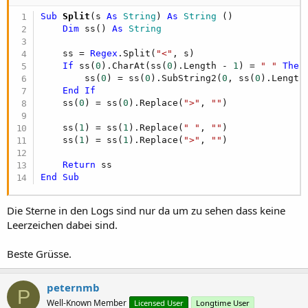
Sub
 Split
(s 
As
 String
) 
As
 String
 ()

Dim
 ss() 
As
 String
    ss = 
Regex
.Split(
"<"
, s)

If
 ss(
0
).CharAt(ss(
0
).Length - 
1
) = 
" "
Then
        ss(
0
) = ss(
0
).SubString2(
0
, ss(
0
).Length
End
If
    ss(
0
) = ss(
0
).Replace(
">"
, 
""
)

    ss(
1
) = ss(
1
).Replace(
" "
, 
""
)

    ss(
1
) = ss(
1
).Replace(
">"
, 
""
)

Return
End
Sub
Die Sterne in den Logs sind nur da um zu sehen dass keine
Leerzeichen dabei sind.
Beste Grüsse.
peternmb
P
Well-Known Member
Licensed User
Longtime User