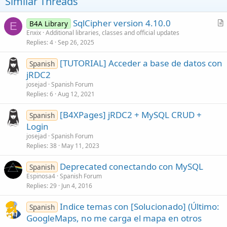
Similar Threads
SqlCipher version 4.10.0
B4A Library
E
r
Enxix
Additional libraries, classes and official updates
Replies
4
Sep 26, 2025
t
i
[TUTORIAL] Acceder a base de datos con
Spanish
c
jRDC2
l
josejad
Spanish Forum
e
Replies
6
Aug 12, 2021
[B4XPages] jRDC2 + MySQL CRUD +
Spanish
Login
josejad
Spanish Forum
Replies
38
May 11, 2023
Deprecated conectando con MySQL
Spanish
Espinosa4
Spanish Forum
Replies
29
Jun 4, 2016
Indice temas con [Solucionado] (Último:
Spanish
GoogleMaps, no me carga el mapa en otros