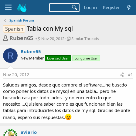
Log in
Register
Spanish Forum
Tabla con My sql
Spanish
T
S
S
Ruben65
Nov 20, 2012
Similar Threads
t
i
h
a
m
Ruben65
r
r
i
R
New Member
t
Licensed User
l
Longtime User
e
d
a
a
a
r
Nov 20, 2012
#1
d
t
T
e
h
s
Saludos amigos, desde que compre el software...he buscdo
r
t
como poner los datos de mysql en una tabla...pero he
e
a
buscado casi por todo lados...y no encuentro lo que
a
d
necesito....Quisiera saber como es que funcionan bien las
r
s
tablas para introducirles los datos de my sql. Gracias de ante
t
mano, espero sus respuestas.
e
r
aviario