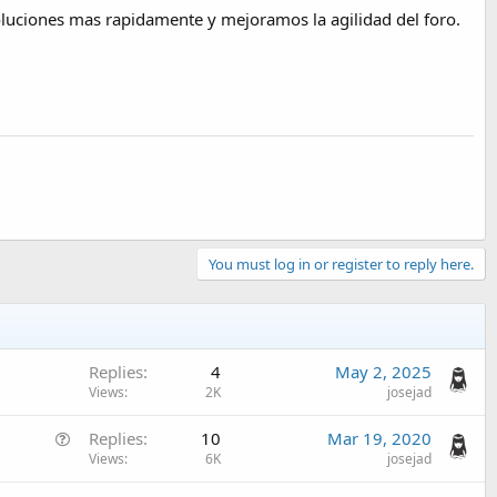
oluciones mas rapidamente y mejoramos la agilidad del foro.
You must log in or register to reply here.
Replies
4
May 2, 2025
Views
2K
josejad
Q
Replies
10
Mar 19, 2020
u
Views
6K
josejad
e