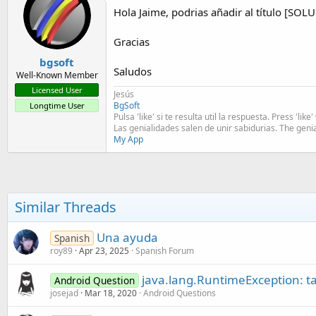
Hola Jaime, podrias añadir al título [SO
Gracias
bgsoft
Saludos
Well-Known Member
Licensed User
Jesús
BgSoft
Longtime User
Pulsa 'like' si te resulta util la respuesta. Press 'lik
Las genialidades salen de unir sabidurias. The geni
My App
Similar Threads
Una ayuda
Spanish
roy89
Apr 23, 2025
Spanish Forum
java.lang.RuntimeException: ta
Android Question
josejad
Mar 18, 2020
Android Questions