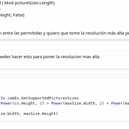
 1) Mod pictureSizes.Length)
)
ight, False)
 entre las permitidas y quiero que tome la resolución más alta p
edes hacer esto para poner la resolucion mas alta
In
 camEx.GetSupportedPicturesSizes

 
Power
(cs.Height, 
2
) > 
Power
(maxSize.Width, 
2
) + 
Power
(m
ize.Width, maxSize.Height)