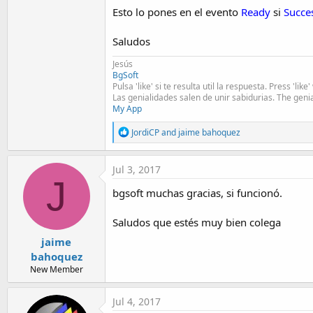
Esto lo pones en el evento
Ready
si
Succe
Saludos
Jesús
BgSoft
Pulsa 'like' si te resulta util la respuesta. Press 'lik
Las genialidades salen de unir sabidurias. The geni
My App
R
JordiCP
and
jaime bahoquez
e
a
c
Jul 3, 2017
t
J
i
bgsoft muchas gracias, si funcionó.
o
n
s
Saludos que estés muy bien colega
:
jaime
bahoquez
New Member
Jul 4, 2017