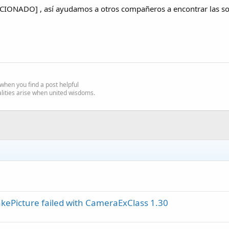
LUCIONADO] , así ayudamos a otros compañeros a encontrar las s
e' when you find a post helpful
alities arise when united wisdoms.
kePicture failed with CameraExClass 1.30