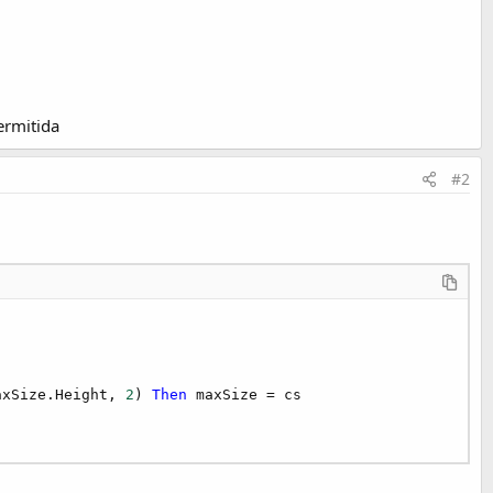
ermitida
#2
axSize.Height, 
2
) 
Then
 maxSize = cs
