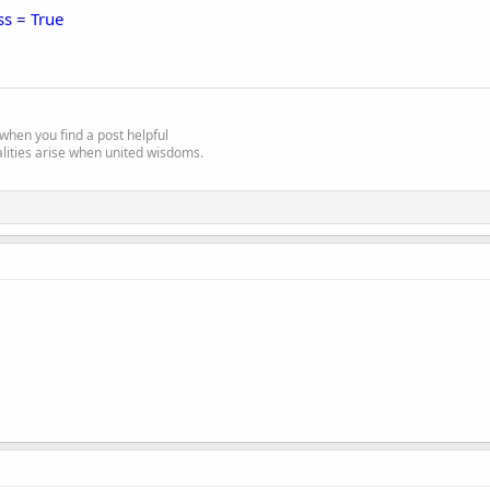
ss = True
e' when you find a post helpful
alities arise when united wisdoms.