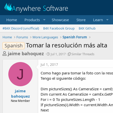
Home
Products
Showcase
Store
Learn
#B4X Discord (unofficial)
B4X Facebook Group
B4X Github
Home
Forums
More Languages
Spanish Forum
Tomar la resolución más alta
Spanish
T
S
S
jaime bahoquez
Jul 1, 2017
Similar Threads
t
i
h
a
m
Jul 1, 2017
r
r
i
J
t
l
e
Como hago para tomar la foto con la resol
d
a
a
Tengo el siguiente código:
a
r
d
t
T
Dim pictureSizes() As CameraSize = camE
e
h
s
jaime
r
Dim current As CameraSize = camEx.GetPi
bahoquez
t
e
For i = 0 To pictureSizes.Length - 1
New Member
a
a
If pictureSizes(i).Width = current.Width A
d
r
Next
s