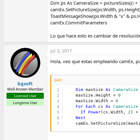
Dim ps As CameraSize = pictureSizes((i +
t
camEx.SetPictureSize(ps.Width, ps.Height
e
ToastMessageShow(ps.Width & "x" & ps.He
r
camEx.CommitParameters
Lo que hace esto es cambiar de resolución
Jul 3, 2017
Hola, veo que estas empleando camEx, pu
B4X:
bgsoft
Well-Known Member
Dim
 maxSize 
As
 CameraSize
    maxSize.Height = 
0
Licensed User
    maxSize.Width = 
0
Longtime User
For
Each
 cs 
As
 CameraSize
If
Power
(cs.Width, 
2
) +
Next
    camEx.SetPictureSize(maxS