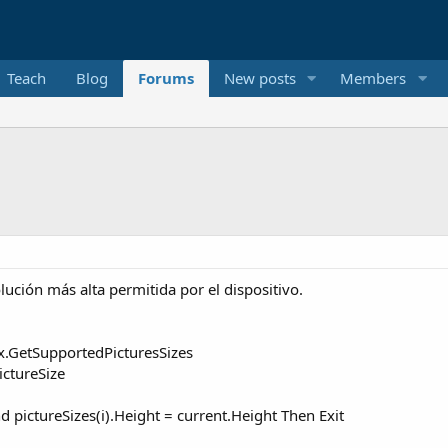
Teach
Blog
Forums
New posts
Members
ución más alta permitida por el dispositivo.
x.GetSupportedPicturesSizes
ctureSize
nd pictureSizes(i).Height = current.Height Then Exit