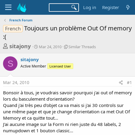
Log in
Register
French Forum
Toujours un problème Out Of memory
French
:(
T
S
S
sitajony
Mar 24, 2010
Similar Threads
t
i
h
a
m
sitajony
r
r
i
S
Active Member
t
Licensed User
l
e
d
a
a
a
r
Mar 24, 2010
#1
d
t
T
e
h
s
Bonsoir à tous, je voudrais savoir pourquoi j'ai out of memory
r
t
lors du basculement d'orientation?
e
a
Quand j'ai très peu d'objet ca va mais si j'ai 30 controls sur
a
d
une même page et que je change d'orientation ca met Out Of
r
s
Memory et ca quitte tout...
t
J'ai aucune image sur la Form ni rien juste du 48 labels, 2
e
numupdown et 1 bouton classic...