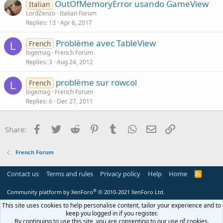
OutOfMemoryError usando GameView
Italian
LordZenzo
Italian Forum
Replies
13
Apr 6, 2017
Problème avec TableView
French
L
logemag
French Forum
Replies
3
Aug 24, 2012
problème sur rowcol
French
L
logemag
French Forum
Replies
6
Dec 27, 2011
Facebook
Twitter
Reddit
Pinterest
Tumblr
WhatsApp
Email
Link
Share:
French Forum
Contact us
Terms and rules
Privacy policy
Help
Home
R
S
S
®
Community platform by XenForo
© 2010-2021 XenForo Ltd.
This site uses cookies to help personalise content, tailor your experience and to
keep you logged in if you register.
By continuing to use this site, you are consenting to our use of cookies.