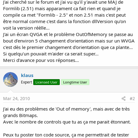
r
J'ai cherché sur le forum et j'ai vu qu'il y'avait une MAJ de
Formlib (2.51) mais apparament ca fait rien et quand je
compile ca met "Formlib - 2.5" et non 2.51 mais c'est peut
être normal comme c'est dans la fonction dllVersion qu'on
voit la version réèlle...
J'ai un écran QVGA et le problème OutOfMemory se passe au
bout d'environ 5 changement d'orientation mais sur un WVGA
c'est dès le premier changement d'orientation que ca plante...
Si quelqu'un pouvait m'aider ca serait super...
Merci d'avance pour vos réponses...
klaus
Expert
Licensed User
Longtime User
Mar 24, 2010
#2
J'ai eu des problèmes de 'Out of memory', mais avec de très
grands Bitmaps.
Avec le nombre de controls que tu as ça me parait étonnant.
Peux tu poster ton code source, ça me permettrait de tester