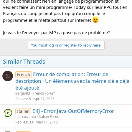
qui ne connaissent rien en langage de programmation et
veulent faire un mini programme/ Today sur leur PPC tout en
Français du coup je tient pas trop qu'on compile le
programme et le mette partout sur internet
Je vais te l'envoyer par MP ca pose pas de problème?
You must log in or register to reply here.
Similar Threads
Erreur de compilation: Erreur de
French
S
description : Un élément avec la même clé a déjà
été ajouté.
Sergio83
French Forum
Replies
5
Apr 27, 2025
B4J - Error Java OutOfMemoryError
Italian
marco.canta
Italian Forum
Replies
33
May 17, 2018