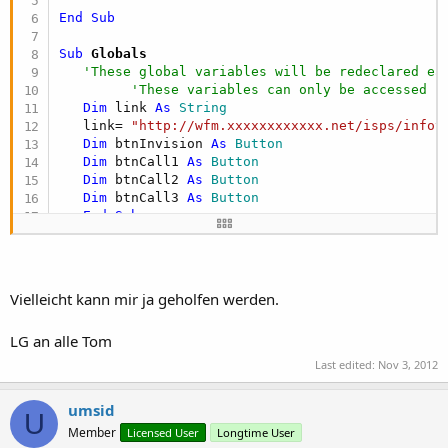
End
Sub
if
 (ExtLoginPath != 
""
)

      {

Sub
 Globals
         parent.window.location.href = ExtLoginPa
'These global variables will be redeclared ea
      }

'These variables can only be accessed f
else
Dim
 link 
As
 String
      {

   link= 
"http://wfm.xxxxxxxxxxxx.net/isps/infot
         detectbrowser();

Dim
 btnInvision 
As
 Button
         document.login.bws.value=browser;

Dim
 btnCall1 
As
 Button
         changeLang(parent.LID);

Dim
 btnCall2 
As
 Button
         document.login.uname.focus();

Dim
 btnCall3 
As
 Button
         setLoginBox();         

End
Sub
      }

    }

Sub
 Activity_Create
(FirstTime 
As
 Boolean
)

'Do not forget to load the layout file create
    function setLoginBox()

   Activity.LoadLayout(
"Tectum"
)

    {

Vielleicht kann mir ja geholfen werden.
        topLoginBox=(document.body.clientHeight/
End
Sub
        leftLoginBox=(document.body.clientWidth/
LG an alle Tom
        document.getElementById(
"divLogin"
).styl
Sub
 Activity_Resume
        document.getElementById(
"divLogin"
).styl
Last edited:
Nov 3, 2012
    }

End
Sub
umsid
U
    function changeLang(_mLang)

Member
Sub
 Activity_Pause
(UserClosed 
As
 Boolean
)

Licensed User
Longtime User
    {
