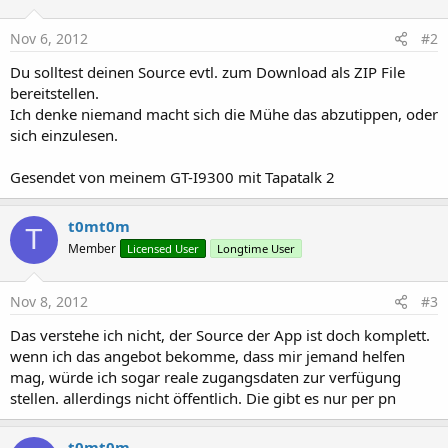
if
 (_mLang==
"1045"
)

End
Sub
        {

Nov 6, 2012
#2
            document.charset=
"windows-1250"
;

Sub
 btnInvision_Click
            document.charachterSet=
"windows-1250
Du solltest deinen Source evtl. zum Download als ZIP File
Dim
 i 
As
 Intent
        }

bereitstellen.
   i.Initialize(i.ACTION_VIEW,link)

else
if
 (_mLang==
"1049"
)

Ich denke niemand macht sich die Mühe das abzutippen, oder
        {

End
Sub
            document.charset=
"windows-1251"
;

sich einzulesen.
Sub
 btnCall1_Click
            document.charachterSet=
"windows-1251
Dim
 result 
As
 Int
        }

Gesendet von meinem GT-I9300 mit Tapatalk 2
        result = Msgbox2(
"Teamleiter Handy"
, "So
else
If
 result = DialogResponse.Positive 
Then
        {

Dim
 i 
As
 Intent
            document.charset=
"iso-8859-1"
;

t0mt0m
T
    i.Initialize(i.ACTION_CALL, 
"tel:+4923112345
            document.charachterSet=
"iso-8859-1"
;

Member
Licensed User
Longtime User
    StartActivity(i)

        }

End
If
        document.login.usrlang.value=_mLang;

End
Sub
Nov 8, 2012
#3
Sub
 btnCall2_Click
        document.login.name.title=document.getEl
Dim
 result 
As
 Int
        document.getElementById(
"_name"
).innerHT
Das verstehe ich nicht, der Source der App ist doch komplett.
        result = Msgbox2(
"Teamleiter Handy"
, "So
        document.login.uname.title=document.getE
wenn ich das angebot bekomme, dass mir jemand helfen
If
 result = DialogResponse.Positive 
Then
        document.getElementById(
"_name"
).innerHT
mag, würde ich sogar reale zugangsdaten zur verfügung
Dim
 i 
As
 Intent
        document.login.upwd.title=document.getEl
stellen. allerdings nicht öffentlich. Die gibt es nur per pn
    i.Initialize(i.ACTION_CALL, 
"tel:+4923112345
        document.getElementById(
"_name"
).innerHT
    StartActivity(i)

        document.login.usrlang.title=document.ge
End
If
t0mt0m