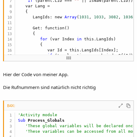
if
 (parent.LID === 
""
 || isNaN(parent.LID)) 
   var Lang =

   {

      LangIds: new 
Array
(
1031
, 
1033
, 
3082
, 
1036
,
      Get: function()

      {

for
 (var Index 
in
 this.LangIds)

         {

            var Id = this.LangIds[Index];

if
 (top.location.search.indexOf(Id) 
            {

return
 Id;

            }

Hier der Code von meiner App.
         }

return
1031
;

Die Rufnummern sind natürlich nicht richtig
      }

   }

    logoutLang=
0
+parseInt(
""
);

B4X:
if
 (isNaN(logoutLang)) logoutLang = Lang.Get(
'Activity module
Sub
 Process_Globals
    function init()

'These global variables will be declared once
    {

'These variables can be accessed from all mod
      var ExtLoginPath=
""
;
