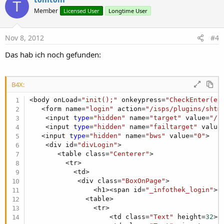
End
Sub
T
        document.getElementById(
"_ok"
).innerHTML
Member
Licensed User
Longtime User
Sub
 btnCall3_Click
        document.getElementById(
"_name"
).innerHT
Dim
 result 
As
 Int
        document.getElementById(
"_password"
).inn
        result = Msgbox2(
"Teamleiter Handy"
, "So
        document.getElementById(
"_lang"
).innerHT
Nov 8, 2012
#4
If
 result = DialogResponse.Positive 
Then
        document.getElementById(
"_infothek_login
Dim
 i 
As
 Intent
Das hab ich noch gefunden:
    i.Initialize(i.ACTION_CALL, 
"tel:+4923112345
if
 (browser==
1
) document.recalc();

    StartActivity(i)

    }

End
If
End
Sub
B4X:
   function getIEVersionNumber()

   {

<body onLoad=
"init();"
 onkeypress=
"CheckEnter(ev
       var ua = navigator.userAgent;

   <form name=
"login"
 action=
"/isps/plugins/shtm
       var MSIEOffset = ua.indexOf(
"MSIE "
);

    <input 
type
=
"hidden"
 name=
"target"
 value=
"/i
if
 (MSIEOffset == -
1
) {

    <input 
type
=
"hidden"
 name=
"failtarget"
 value
return
0
;

   <input 
type
=
"hidden"
 name=
"bws"
 value=
"0"
>

       } 
else
 {

    <div id=
"divLogin"
>

return
 parseFloat(ua.substring(MSIEOf
       <table class=
"Centerer"
>

       }

         <tr>

   }

           <td>

            <div class=
"BoxOnPage"
>

    function CheckEnter(e, chkEnter)

                <h1><span id=
"_infothek_login"
><
    {

              <table>

      var code = 
0
;

                <tr>

                    <td class=
"Text"
 height=
32
><
if
 (e.keyCode) code = e.keyCode;
