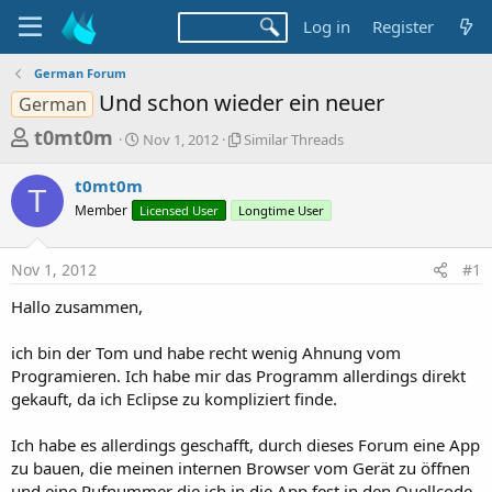
Log in
Register
German Forum
Und schon wieder ein neuer
German
T
S
S
t0mt0m
Nov 1, 2012
Similar Threads
t
i
h
a
m
t0mt0m
r
r
i
T
Member
Licensed User
t
Longtime User
l
e
d
a
a
a
r
Nov 1, 2012
#1
d
t
T
e
h
s
Hallo zusammen,
r
t
e
a
ich bin der Tom und habe recht wenig Ahnung vom
a
d
Programieren. Ich habe mir das Programm allerdings direkt
r
s
gekauft, da ich Eclipse zu kompliziert finde.
t
e
Ich habe es allerdings geschafft, durch dieses Forum eine App
r
zu bauen, die meinen internen Browser vom Gerät zu öffnen
und eine Rufnummer die ich in die App fest in den Quellcode