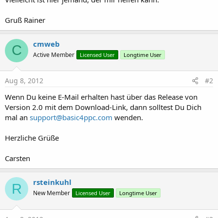
Gruß Rainer
cmweb
C
Active Member
Licensed User
Longtime User
Aug 8, 2012
#2
Wenn Du keine E-Mail erhalten hast über das Release von
Version 2.0 mit dem Download-Link, dann solltest Du Dich
mal an
support@basic4ppc.com
wenden.
Herzliche Grüße
Carsten
rsteinkuhl
R
New Member
Licensed User
Longtime User