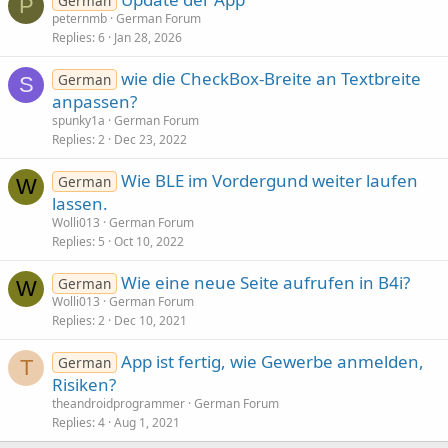
German
P
peternmb
German Forum
Replies
6
Jan 28, 2026
wie die CheckBox-Breite an Textbreite
German
S
anpassen?
spunky1a
German Forum
Replies
2
Dec 23, 2022
Wie BLE im Vordergund weiter laufen
German
W
lassen.
Wolli013
German Forum
Replies
5
Oct 10, 2022
Wie eine neue Seite aufrufen in B4i?
German
W
Wolli013
German Forum
Replies
2
Dec 10, 2021
App ist fertig, wie Gewerbe anmelden,
German
T
Risiken?
theandroidprogrammer
German Forum
Replies
4
Aug 1, 2021