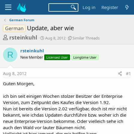
Log in
Register
German Forum
Update, aber wie
German
T
S
S
rsteinkuhl
Aug 8, 2012
Similar Threads
t
i
h
a
m
rsteinkuhl
r
r
i
R
New Member
t
Licensed User
l
Longtime User
e
d
a
a
a
r
Aug 8, 2012
#1
d
t
T
e
h
s
Guten Morgen,
r
t
e
a
ich bin seit einigen Wochen stolzer Besitzer der Enterprise
a
d
Version, zum Zeitpunkt des Kaufes die Version 1.92.
r
s
Nun ist bereits die Version 2.02 verfügbar, doch ist mir nicht
t
bekannt, wie ichdas Updaten durchführe bzw. woher ich die
e
neue Enterprise-Version bekomme. Oder vielleich sehe ich
r
auch den Wald vor lauter Bäumen nicht.
Vielleicht ist hier jemand, der mir helfen kann.