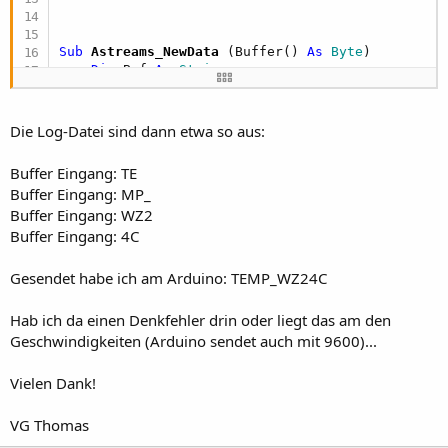
Sub
 Astreams_NewData
(Buffer() 
As
 Byte
)

Dim
 Buf 
As
 String
    Buf = (
BytesToString
(Buffer, 
0
, Buffer.Lengt
Log
(
"Buffer Eingang:"
End
Sub
Die Log-Datei sind dann etwa so aus:
Buffer Eingang: TE
Buffer Eingang: MP_
Buffer Eingang: WZ2
Buffer Eingang: 4C
Gesendet habe ich am Arduino: TEMP_WZ24C
Hab ich da einen Denkfehler drin oder liegt das am den
Geschwindigkeiten (Arduino sendet auch mit 9600)...
Vielen Dank!
VG Thomas