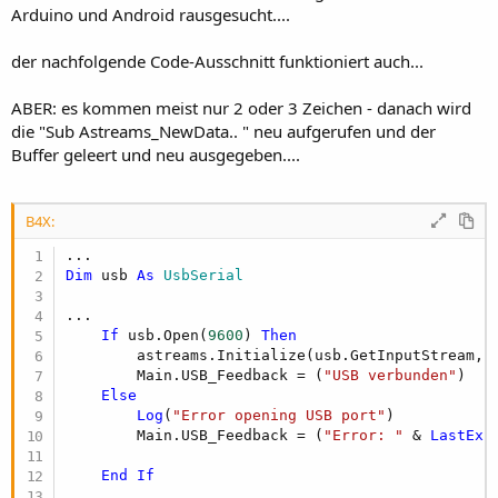
Arduino und Android rausgesucht....
der nachfolgende Code-Ausschnitt funktioniert auch...
ABER: es kommen meist nur 2 oder 3 Zeichen - danach wird
die "Sub Astreams_NewData.. " neu aufgerufen und der
Buffer geleert und neu ausgegeben....
B4X:
Dim
 usb 
As
 UsbSerial
...

If
 usb.Open(
9600
) 
Then
        astreams.Initialize(usb.GetInputStream, 
        Main.USB_Feedback = (
"USB verbunden"
)

Else
Log
(
"Error opening USB port"
)

        Main.USB_Feedback = (
"Error: "
 & 
LastExc
End
If