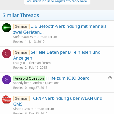
You must log in or register to reply here.
Similar Threads
...Bluetooth-Verbindung mit mehr als
German
zwei Geräten...
Stefan080159
German Forum
Replies
1
Jan 3, 2019
Serielle Daten per BT einlesen und
German
C
Anzeigen
charly_01
German Forum
Replies
2
Feb 16, 2015
Hilfe zum IOIO Board
Android Question
S
u
speedy.bear
Android Questions
Replies
0
Aug 27, 2013
e
s
TCP/IP Verbindung über WLAN und
German
t
GMS
i
Sinan Tuzcu
German Forum
o
Replies
6
Dec 23, 2012