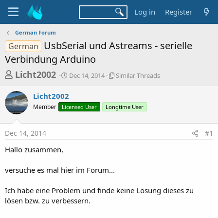
Log in
Register
German Forum
UsbSerial und Astreams - serielle
German
Verbindung Arduino
T
S
S
Licht2002
Dec 14, 2014
Similar Threads
t
i
h
a
m
Licht2002
r
r
i
Member
Licensed User
t
Longtime User
l
e
d
a
a
a
r
Dec 14, 2014
#1
d
t
T
e
h
s
Hallo zusammen,
r
t
e
a
versuche es mal hier im Forum...
a
d
r
s
Ich habe eine Problem und finde keine Lösung dieses zu
t
lösen bzw. zu verbessern.
e