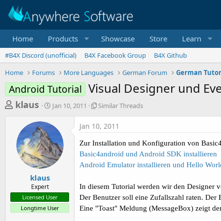
Home
Products
Showcase
Store
Learn
#B4X Discord (unofficial)
B4X Facebook Group
B4X Github
Home
Forums
More Languages
German Forum
German Tutor
Visual Designer und Ev
Android Tutorial
T
S
S
klaus
Jan 10, 2011
Similar Threads
t
i
h
a
m
Jan 10, 2011
r
r
i
t
l
e
Zur Installation und Konfiguration von Basic4
d
a
a
Basic4android und Android SDK installieren
a
r
d
t
T
Android Emulator installieren und Hello Wo
e
h
s
klaus
r
Expert
In diesem Tutorial werden wir den Designer v
t
e
Licensed User
Der Benutzer soll eine Zufallszahl raten. De
a
a
Longtime User
Eine "Toast" Meldung (MessageBox) zeigt dem B
d
r
s