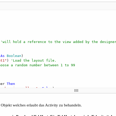
'will hold a reference to the view added by the designe
 
As
 Boolean
)

ut1"
) 
'Load the layout file.
hoose a random number between 1 to 99
ber 
Then
number is smaller."
, 
False
)

MyNumber 
Then
number is larger."
, 
False
)

 Objekt welches erlaubt das Activity zu behandeln.
l done."
, 
True
)
