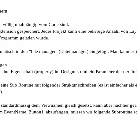
hern.
ie völlig unabhängig vom Code sind.
 Extension gespeichert. Jedes Projekt kann eine beliebige Anzahl von La
s Programm geladen wurde.
omatisch in den "File manager" (Dateimanager) eingefügt. Man kann es i
ngen.
t eine Eigenschaft (property) im Designer, und ein Parameter der der '
e Sub Routine mit folgender Struktur schreiben (es ist einfacher als es
).
 standardmässig dem Viewnamen gleich gesetzt, kann aber nachher geä
m EventName 'Button1' abzufangen, müssen wir folgende Subroutine sc