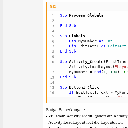
B4X:
Sub
 Process_Globals
End
Sub
Sub
 Globals
Dim
 MyNumber 
As
 Int
Dim
 EditText1 
As
 EditText
End
Sub
Sub
 Activity_Create
(FirstTime
    Activity.LoadLayout(
"Layo
    MyNumber = 
Rnd
(
1
, 
100
) 
'C
End
Sub
Sub
 Button1_Click
If
 EditText1.Text > MyNum
        ToastMessageShow(
"My 
Else
If
 EditText1.Text < 
        ToastMessageShow(
"My 
Einige Bemerkungen:
Else
- Zu jedem Activity Modul gehört ein Activity
        ToastMessageShow(
"Wel
- Activity.LoadLayout lädt die Layoutdatei.
End
If