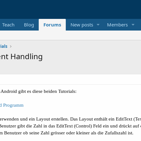
Teach
Blog
Forums
New posts
Members
ials
ent Handling
Android gibt es diese beiden Tutorials:
rld Programm
erwenden und ein Layout erstellen. Das Layout enthält ein EditText (Te
r Benutzer gibt die Zahl in das EditText (Control) Feld ein und drückt 
enutzer ob seine Zahl grösser oder kleiner als die Zufallszahl ist.